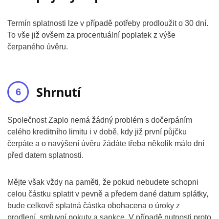
Termín splatnosti lze v případě potřeby prodloužit o 30 dní.
To vše již ovšem za procentuální poplatek z výše
čerpaného úvěru.
Shrnutí
Společnost Zaplo nemá žádný problém s dočerpáním
celého kreditního limitu i v době, kdy již první půjčku
čerpáte a o navýšení úvěru žádáte třeba několik málo dní
před datem splatnosti.
Mějte však vždy na paměti, že pokud nebudete schopni
celou částku splatit v pevně a předem dané datum splátky,
bude celkově splatná částka obohacena o úroky z
prodlení, smluvní pokuty a sankce. V případě nutnosti proto