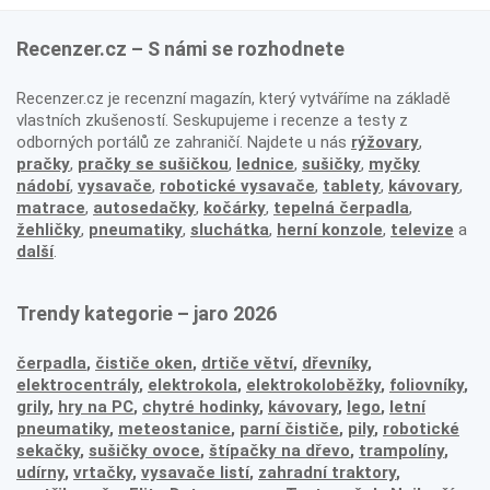
Recenzer.cz – S námi se rozhodnete
Recenzer.cz je recenzní magazín, který vytváříme na základě
vlastních zkušeností. Seskupujeme i recenze a testy z
odborných portálů ze zahraničí. Najdete u nás
rýžovary
,
pračky
,
pračky se sušičkou
,
lednice
,
sušičky
,
myčky
nádobí
,
vysavače
,
robotické vysavače
,
tablety
,
kávovary
,
matrace
,
autosedačky
,
kočárky
,
tepelná čerpadla
,
žehličky
,
pneumatiky
,
sluchátka
,
herní konzole
,
televize
a
další
.
Trendy kategorie – jaro 2026
čerpadla
,
čističe oken
,
drtiče větví
,
dřevníky
,
elektrocentrály
,
elektrokola
,
elektrokoloběžky
,
foliovníky
,
grily
,
hry na PC
,
chytré hodinky
,
kávovary
,
lego
,
letní
pneumatiky
,
meteostanice
,
parní čističe
,
pily
,
robotické
sekačky
,
sušičky ovoce
,
štípačky na dřevo
,
trampolíny
,
udírny
,
vrtačky
,
vysavače listí
,
zahradní traktory
,