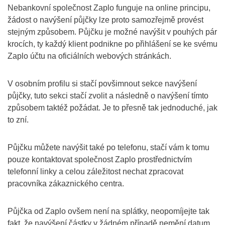
Nebankovní společnost Zaplo funguje na online principu,
žádost o navýšení půjčky lze proto samozřejmě provést
stejným způsobem. Půjčku je možné navýšit v pouhých pár
krocích, ty každý klient podnikne po přihlášení se ke svému
Zaplo účtu na oficiálních webových stránkách.
V osobním profilu si stačí povšimnout sekce navýšení
půjčky, tuto sekci stačí zvolit a následně o navýšení tímto
způsobem taktéž požádat. Je to přesně tak jednoduché, jak
to zní.
Půjčku můžete navýšit také po telefonu, stačí vám k tomu
pouze kontaktovat společnost Zaplo prostřednictvím
telefonní linky a celou záležitost nechat zpracovat
pracovníka zákaznického centra.
Půjčka od Zaplo ovšem není na splátky, neopomíjejte tak
fakt, že navýšení částky v žádném případě nemění datum