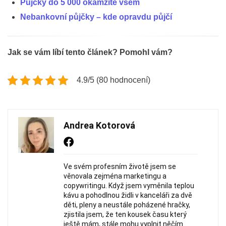
Půjčky do 5 000 okamžitě všem
Nebankovní půjčky – kde opravdu půjčí
Jak se vám líbí tento článek? Pomohl vám?
4.9/5 (80 hodnocení)
Andrea Kotorová
Ve svém profesním životě jsem se
věnovala zejména marketingu a
copywritingu. Když jsem vyměnila teplou
kávu a pohodlnou židli v kanceláři za dvě
děti, pleny a neustále poházené hračky,
zjistila jsem, že ten kousek času který
ještě mám, stále mohu vyplnit něčím