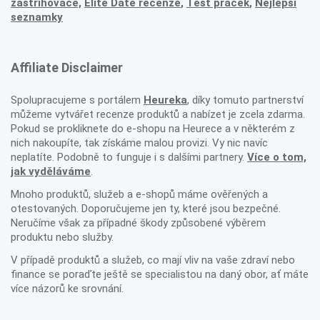
zastřihovače,
Elite Date recenze
,
Test praček
,
Nejlepší
seznamky
Affiliate Disclaimer
Spolupracujeme s portálem
Heureka
, díky tomuto partnerství
můžeme vytvářet recenze produktů a nabízet je zcela zdarma.
Pokud se prokliknete do e-shopu na Heurece a v některém z
nich nakoupíte, tak získáme malou provizi. Vy nic navíc
neplatíte. Podobně to funguje i s dalšími partnery.
Více o tom,
jak vyděláváme
.
Mnoho produktů, služeb a e-shopů máme ověřených a
otestovaných. Doporučujeme jen ty, které jsou bezpečné.
Neručíme však za případné škody způsobené výběrem
produktu nebo služby.
V případě produktů a služeb, co mají vliv na vaše zdraví nebo
finance se poraďte ještě se specialistou na daný obor, ať máte
více názorů ke srovnání.