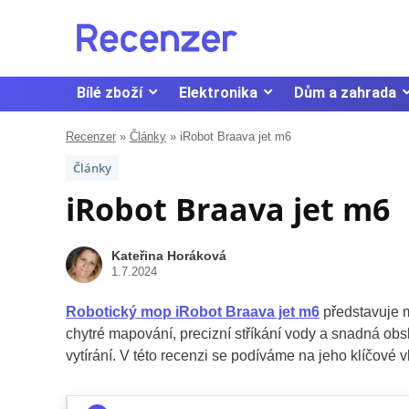
Bílé zboží
Elektronika
Dům a zahrada
Recenzer
»
Články
»
iRobot Braava jet m6
Články
iRobot Braava jet m6
Kateřina Horáková
1.7.2024
Robotický mop iRobot Braava jet m6
představuje m
chytré mapování, precizní stříkání vody a snadná obsl
vytírání. V této recenzi se podíváme na jeho klíčové 