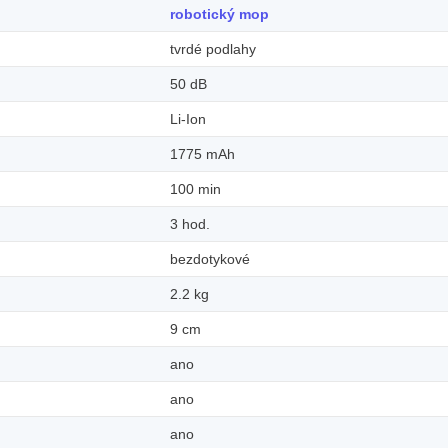
robotický mop
tvrdé podlahy
50 dB
Li-Ion
1775 mAh
100 min
3 hod.
bezdotykové
2.2 kg
9 cm
ano
ano
ano