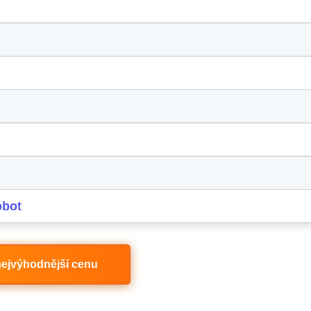
obot
 nejvýhodnější cenu