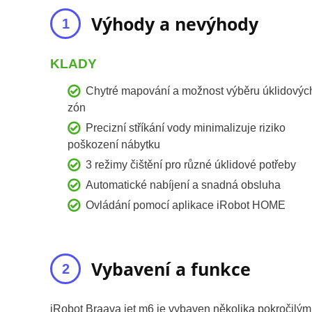
Výhody a nevýhody
KLADY
Chytré mapování a možnost výběru úklidovýc
zón
Precizní stříkání vody minimalizuje riziko
poškození nábytku
3 režimy čištění pro různé úklidové potřeby
Automatické nabíjení a snadná obsluha
Ovládání pomocí aplikace iRobot HOME
Vybavení a funkce
iRobot Braava jet m6 je vybaven několika pokročilými