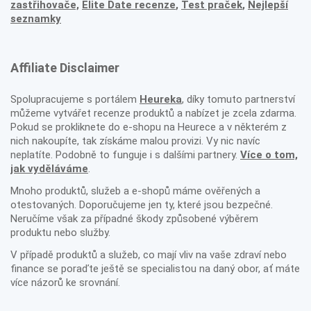
zastřihovače,
Elite Date recenze
,
Test praček
,
Nejlepší
seznamky
Affiliate Disclaimer
Spolupracujeme s portálem
Heureka
, díky tomuto partnerství
můžeme vytvářet recenze produktů a nabízet je zcela zdarma.
Pokud se prokliknete do e-shopu na Heurece a v některém z
nich nakoupíte, tak získáme malou provizi. Vy nic navíc
neplatíte. Podobně to funguje i s dalšími partnery.
Více o tom,
jak vyděláváme
.
Mnoho produktů, služeb a e-shopů máme ověřených a
otestovaných. Doporučujeme jen ty, které jsou bezpečné.
Neručíme však za případné škody způsobené výběrem
produktu nebo služby.
V případě produktů a služeb, co mají vliv na vaše zdraví nebo
finance se poraďte ještě se specialistou na daný obor, ať máte
více názorů ke srovnání.