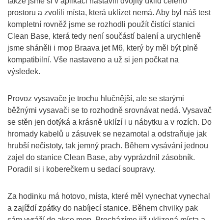
takže jsme si v aplikaci nastavili dvojitý úklid celého
prostoru a zvolili místa, která uklízet nemá. Aby byl náš test
kompletní rovněž jsme se rozhodli použít čistící stanici
Clean Base, která tedy není součástí balení a urychleně
jsme sháněli i mop Braava jet M6, který by měl být plně
kompatibilní. Vše nastaveno a už si jen počkat na
výsledek.
Provoz vysavače je trochu hlučnější, ale se starými
běžnými vysavači se to rozhodně srovnávat nedá. Vysavač
se stěn jen dotýká a krásně uklízí i u nábytku a v rozích. Do
hromady kabelů u zásuvek se nezamotal a odstraňuje jak
hrubší nečistoty, tak jemný prach. Během vysávání jednou
zajel do stanice Clean Base, aby vyprázdnil zásobník.
Poradil si i koberečkem u sedací soupravy.
Za hodinku má hotovo, místa, které měl vynechat vynechal
a zajíždí zpátky do nabíjecí stanice. Během chvilky pak
sám vyráží do akce mop. Procházíme již uklizená místa a