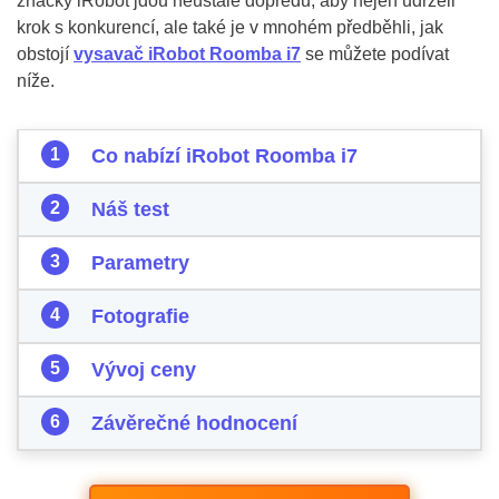
značky iRobot jdou neustále dopředu, aby nejen udrželi
krok s konkurencí, ale také je v mnohém předběhli, jak
obstojí
vysavač iRobot Roomba i7
se můžete podívat
níže.
Co nabízí iRobot Roomba i7
Náš test
Parametry
Fotografie
Vývoj ceny
Závěrečné hodnocení