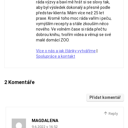
ráda výzvy a baví mě hrát si se slovy tak,
aby byl výsledek dokonalý a přesně podle
představ klienta. Mám více než 25 let
praxe. Kromě toho moc ráda vařím i peču,
vymýšlím recepty a stále zkouším něco
nového. Ve volném čase si ráda přečtu
dobrou knihu, tvořím videa a věnuji se své
malé domácí ZOO.
Více o nás a jak články vytváříme
|
Spolupráce a kontakt
2 Komentáře
Přidat komentář
Reply
MAGDALENA
9.6.2022 v 16:52