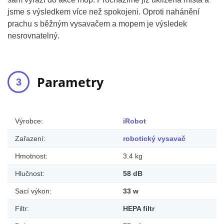
jsme s výsledkem více než spokojeni. Oproti nahánění
prachu s běžným vysavačem a mopem je výsledek
nesrovnatelný.
Parametry
Výrobce:
iRobot
Zařazení:
robotický vysavač
Hmotnost:
3.4 kg
Hlučnost:
58 dB
Sací výkon:
33 w
Filtr:
HEPA filtr