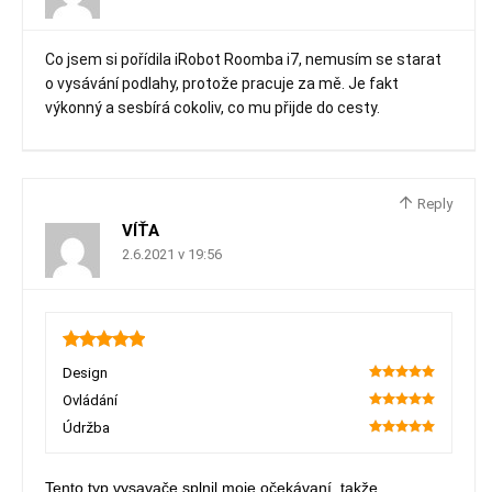
Co jsem si pořídila iRobot Roomba i7, nemusím se starat
o vysávání podlahy, protože pracuje za mě. Je fakt
výkonný a sesbírá cokoliv, co mu přijde do cesty.
Reply
VÍŤA
2.6.2021 v 19:56
5
Design
100
Ovládání
100
Údržba
100
Tento typ vysavače splnil moje očekávaní, takže