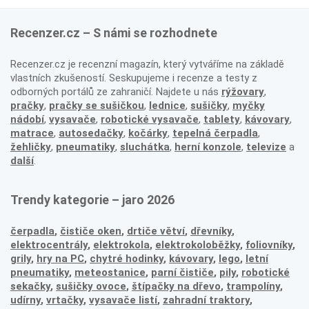
Recenzer.cz – S námi se rozhodnete
Recenzer.cz je recenzní magazín, který vytváříme na základě
vlastních zkušeností. Seskupujeme i recenze a testy z
odborných portálů ze zahraničí. Najdete u nás
rýžovary
,
pračky
,
pračky se sušičkou
,
lednice
,
sušičky
,
myčky
nádobí
,
vysavače
,
robotické vysavače
,
tablety
,
kávovary
,
matrace
,
autosedačky
,
kočárky
,
tepelná čerpadla
,
žehličky
,
pneumatiky
,
sluchátka
,
herní konzole
,
televize
a
další
.
Trendy kategorie – jaro 2026
čerpadla
,
čističe oken
,
drtiče větví
,
dřevníky
,
elektrocentrály
,
elektrokola
,
elektrokoloběžky
,
foliovníky
,
grily
,
hry na PC
,
chytré hodinky
,
kávovary
,
lego
,
letní
pneumatiky
,
meteostanice
,
parní čističe
,
pily
,
robotické
sekačky
,
sušičky ovoce
,
štípačky na dřevo
,
trampolíny
,
udírny
,
vrtačky
,
vysavače listí
,
zahradní traktory
,