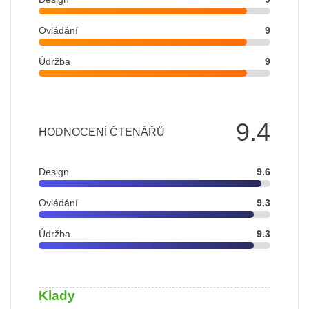
Ovládání
9
Údržba
9
9.4
HODNOCENÍ ČTENÁŘŮ
Design
9.6
Ovládání
9.3
Údržba
9.3
Klady