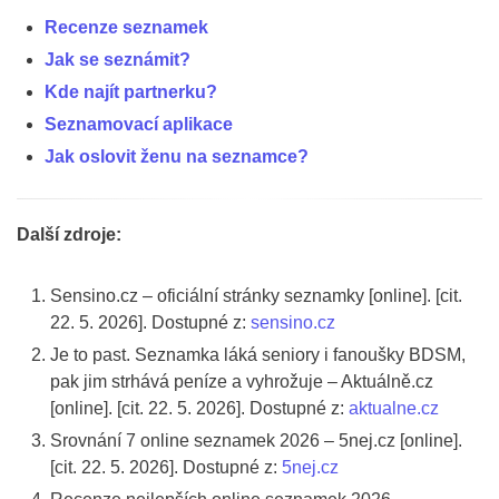
Recenze seznamek
Jak se seznámit?
Kde najít partnerku?
Seznamovací aplikace
Jak oslovit ženu na seznamce?
Další zdroje:
Sensino.cz – oficiální stránky seznamky [online]. [cit.
22. 5. 2026]. Dostupné z:
sensino.cz
Je to past. Seznamka láká seniory i fanoušky BDSM,
pak jim strhává peníze a vyhrožuje – Aktuálně.cz
[online]. [cit. 22. 5. 2026]. Dostupné z:
aktualne.cz
Srovnání 7 online seznamek 2026 – 5nej.cz [online].
[cit. 22. 5. 2026]. Dostupné z:
5nej.cz