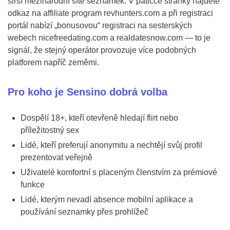
širší mezinárodní sítě seznamek. V patičce stránky najdete
odkaz na affiliate program revhunters.com a při registraci
portál nabízí „bonusovou“ registraci na sesterských
webech nicefreedating.com a realdatesnow.com — to je
signál, že stejný operátor provozuje více podobných
platforem napříč zeměmi.
Pro koho je Sensino dobrá volba
Dospělí 18+, kteří otevřeně hledají flirt nebo
příležitostný sex
Lidé, kteří preferují anonymitu a nechtějí svůj profil
prezentovat veřejně
Uživatelé komfortní s placeným členstvím za prémiové
funkce
Lidé, kterým nevadí absence mobilní aplikace a
používání seznamky přes prohlížeč