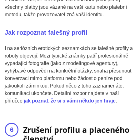
všechny platby jsou vázané na vaši kartu nebo platební
metodu, takže provozovatel zná vaši identitu.
Jak rozpoznat falešný profil
I na seriózních erotických seznamkách se falešné profily a
roboty objevují. Mezi typické známky patří profesionálně
vypadající fotografie (jako z modelingové agentury),
vyhýbavé odpovědi na konkrétní otázky, snaha přesunout
konverzaci mimo platformu nebo žádost o peníze pod
jakoukoli záminkou. Pokud něco z toho zaznamenáte,
komunikaci ukončete. Detailní rozbor najdete v naší
příručce
jak poznat, že si s vámi někdo jen hraje
.
Zrušení profilu a placeného
členství