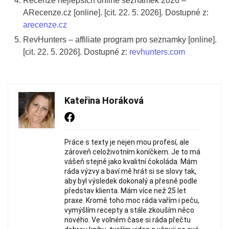
Recenze nejlepších online seznamek 2026 –
ARecenze.cz [online]. [cit. 22. 5. 2026]. Dostupné z:
arecenze.cz
RevHunters – affiliate program pro seznamky [online].
[cit. 22. 5. 2026]. Dostupné z:
revhunters.com
Kateřina Horáková
Práce s texty je nejen mou profesí, ale
zároveň celoživotním koníčkem. Je to má
vášeň stejně jako kvalitní čokoláda. Mám
ráda výzvy a baví mě hrát si se slovy tak,
aby byl výsledek dokonalý a přesně podle
představ klienta. Mám více než 25 let
praxe. Kromě toho moc ráda vařím i peču,
vymýšlím recepty a stále zkouším něco
nového. Ve volném čase si ráda přečtu