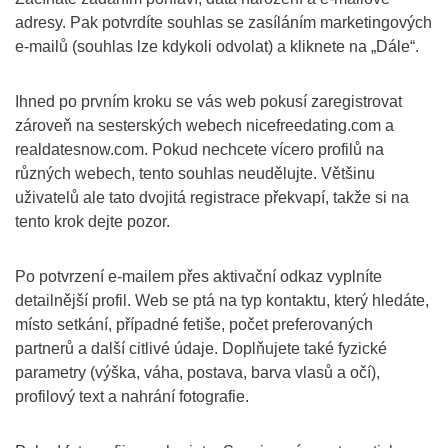
adresy. Pak potvrdíte souhlas se zasíláním marketingových
e-mailů (souhlas lze kdykoli odvolat) a kliknete na „Dále“.
Ihned po prvním kroku se vás web pokusí zaregistrovat
zároveň na sesterských webech nicefreedating.com a
realdatesnow.com. Pokud nechcete vícero profilů na
různých webech, tento souhlas neudělujte. Většinu
uživatelů ale tato dvojitá registrace překvapí, takže si na
tento krok dejte pozor.
Po potvrzení e-mailem přes aktivační odkaz vyplníte
detailnější profil. Web se ptá na typ kontaktu, který hledáte,
místo setkání, případné fetiše, počet preferovaných
partnerů a další citlivé údaje. Doplňujete také fyzické
parametry (výška, váha, postava, barva vlasů a očí),
profilový text a nahrání fotografie.