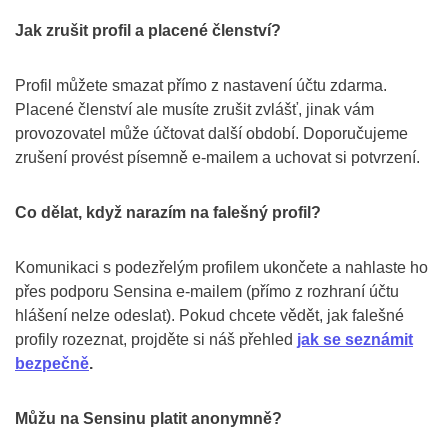
Jak zrušit profil a placené členství?
Profil můžete smazat přímo z nastavení účtu zdarma.
Placené členství ale musíte zrušit zvlášť, jinak vám
provozovatel může účtovat další období. Doporučujeme
zrušení provést písemně e-mailem a uchovat si potvrzení.
Co dělat, když narazím na falešný profil?
Komunikaci s podezřelým profilem ukončete a nahlaste ho
přes podporu Sensina e-mailem (přímo z rozhraní účtu
hlášení nelze odeslat). Pokud chcete vědět, jak falešné
profily rozeznat, projděte si náš přehled
jak se seznámit
bezpečně
.
Můžu na Sensinu platit anonymně?