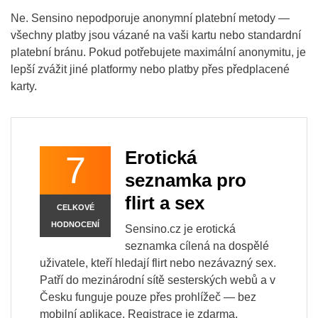
Ne. Sensino nepodporuje anonymní platební metody —
všechny platby jsou vázané na vaši kartu nebo standardní
platební bránu. Pokud potřebujete maximální anonymitu, je
lepší zvážit jiné platformy nebo platby přes předplacené
karty.
Erotická
7
seznamka pro
flirt a sex
CELKOVÉ
HODNOCENÍ
Sensino.cz je erotická
seznamka cílená na dospělé
uživatele, kteří hledají flirt nebo nezávazný sex.
Patří do mezinárodní sítě sesterských webů a v
Česku funguje pouze přes prohlížeč — bez
mobilní aplikace. Registrace je zdarma,