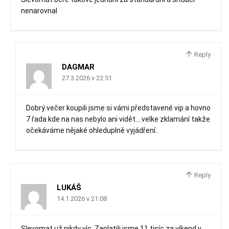
nenarovnal
Reply
DAGMAR
27.3.2026 v 22:51
Dobrý večer koupili jsme si vámi představené vip a hovno
7 řada kde na nas nebylo ani vidět….velke zklamání takže
očekáváme nějaké ohleduplně vyjádření..
Reply
LUKÁŠ
14.1.2026 v 21:08
Slevomat už nikdy víc. Zaplatili jsme 11 tisíc za víkend v