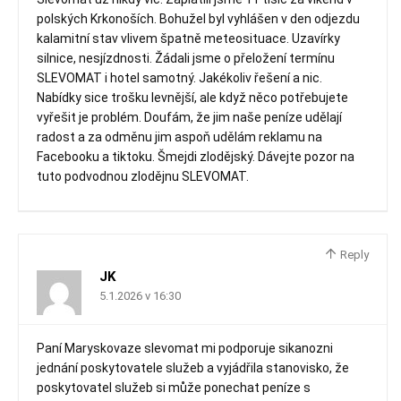
polských Krkonoších. Bohužel byl vyhlášen v den odjezdu
kalamitní stav vlivem špatně meteosituace. Uzavírky
silnice, nesjízdnosti. Žádali jsme o přeložení termínu
SLEVOMAT i hotel samotný. Jakékoliv řešení a nic.
Nabídky sice trošku levnější, ale když něco potřebujete
vyřešit je problém. Doufám, že jim naše peníze udělají
radost a za odměnu jim aspoň udělám reklamu na
Facebooku a tiktoku. Šmejdi zlodějský. Dávejte pozor na
tuto podvodnou zlodějnu SLEVOMAT.
Reply
JK
5.1.2026 v 16:30
Paní Maryskovaze slevomat mi podporuje sikanozni
jednání poskytovatele služeb a vyjádřila stanovisko, že
poskytovatel služeb si může ponechat peníze s