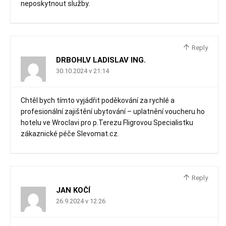
neposkytnout služby.
Reply
DRBOHLV LADISLAV ING.
30.10.2024 v 21:14
Chtěl bych tímto vyjádřit poděkování za rychlé a
profesionální zajištění ubytování – uplatnění voucheru ho
hotelu ve Wroclavi pro p.Terezu Fligrovou Specialistku
zákaznické péče Slevomat.cz.
Reply
JAN KOČÍ
26.9.2024 v 12:26