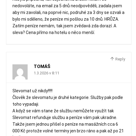
nedovoláte, na email za 5 dnů neodpověděli, zadala jsem
aby mi zavolali, na poprvé nic, podruhé za 3 dny se ozvali a
bylo mi sděleno, že peníze mi pošlou za 10 dnů. HRŮZA.
Zatím peníze nemám, tak jsem zvědavá zda dorazí. A
sleva? Cena přímo na hotelu o něco menší.
Reply
TOMÁŠ
1.3.2026 v 8:11
Slevomat už nikdy!!!!!
Člověk že slevomatu je druhé kategorie. Služby pak podle
toho vypadaji.
A když se vám stane že službu nemůžete využít tak
Slevomat refunduje službu a peníze vám pak ukradne.
Takže jsem jednou přišel o peníze na masážních cca 6
000 Kč protože volné termíny jen brzo ráno a pak až po 21