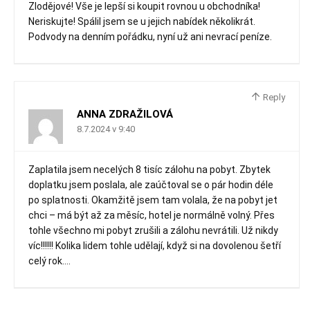
Zlodějové! Vše je lepší si koupit rovnou u obchodníka!
Neriskujte! Spálil jsem se u jejich nabídek několikrát.
Podvody na denním pořádku, nyní už ani nevrací peníze.
Reply
ANNA ZDRAŽILOVÁ
8.7.2024 v 9:40
Zaplatila jsem necelých 8 tisíc zálohu na pobyt. Zbytek
doplatku jsem poslala, ale zaúčtoval se o pár hodin déle
po splatnosti. Okamžitě jsem tam volala, že na pobyt jet
chci – má být až za měsíc, hotel je normálně volný. Přes
tohle všechno mi pobyt zrušili a zálohu nevrátili. Už nikdy
víc!!!!!! Kolika lidem tohle udělají, když si na dovolenou šetří
celý rok….