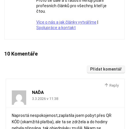
Proto se dále a s radostí věnuji psaní
profesních článků pro všechny, kteří je
čtou.
Více o nás a jak články vytváříme
|
Spolupráce a kontakt
10 Komentáře
Přidat komentář
Reply
NAĎA
3.3.2026 v 11:38
Naprostá nespokojenost,zaplatila jsem pobyt přes QR
KÓD (okamžitá platba), ale ta se zdržela a do hodiny
nebyla připsána, tak objednávku zrušili. Nikam se