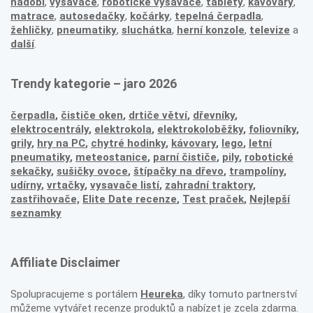
nádobí
,
vysavače
,
robotické vysavače
,
tablety
,
kávovary
,
matrace
,
autosedačky
,
kočárky
,
tepelná čerpadla
,
žehličky
,
pneumatiky
,
sluchátka
,
herní konzole
,
televize
a
další
.
Trendy kategorie – jaro 2026
čerpadla
,
čističe oken
,
drtiče větví
,
dřevníky
,
elektrocentrály
,
elektrokola
,
elektrokoloběžky
,
foliovníky
,
grily
,
hry na PC
,
chytré hodinky
,
kávovary
,
lego
,
letní
pneumatiky
,
meteostanice
,
parní čističe
,
pily
,
robotické
sekačky
,
sušičky ovoce
,
štípačky na dřevo
,
trampolíny
,
udírny
,
vrtačky
,
vysavače listí
,
zahradní traktory
,
zastřihovače,
Elite Date recenze
,
Test praček
,
Nejlepší
seznamky
Affiliate Disclaimer
Spolupracujeme s portálem
Heureka
, díky tomuto partnerství
můžeme vytvářet recenze produktů a nabízet je zcela zdarma.