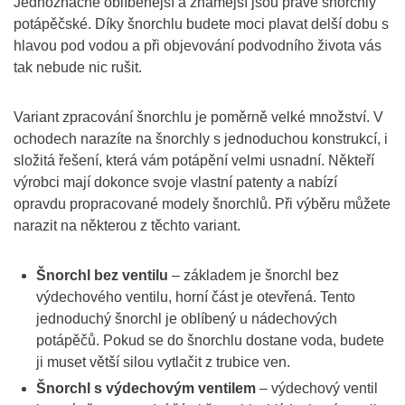
Jednoznačně oblíbenější a známější jsou právě šnorchly
potápěčské. Díky šnorchlu budete moci plavat delší dobu s
hlavou pod vodou a při objevování podvodního života vás
tak nebude nic rušit.
Variant zpracování šnorchlu je poměrně velké množství. V
ochodech narazíte na šnorchly s jednoduchou konstrukcí, i
složitá řešení, která vám potápění velmi usnadní. Někteří
výrobci mají dokonce svoje vlastní patenty a nabízí
opravdu propracované modely šnorchlů. Při výběru můžete
narazit na některou z těchto variant.
Šnorchl bez ventilu
– základem je šnorchl bez
výdechového ventilu, horní část je otevřená. Tento
jednoduchý šnorchl je oblíbený u nádechových
potápěčů. Pokud se do šnorchlu dostane voda, budete
ji muset větší silou vytlačit z trubice ven.
Šnorchl s výdechovým ventilem
– výdechový ventil