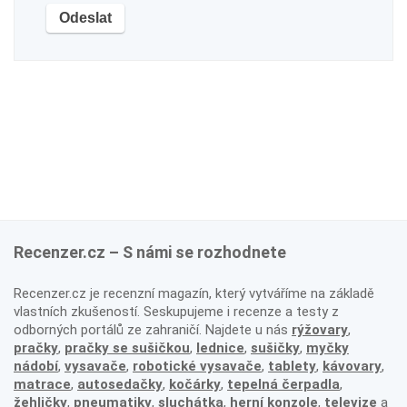
Recenzer.cz – S námi se rozhodnete
Recenzer.cz je recenzní magazín, který vytváříme na základě
vlastních zkušeností. Seskupujeme i recenze a testy z
odborných portálů ze zahraničí. Najdete u nás
rýžovary
,
pračky
,
pračky se sušičkou
,
lednice
,
sušičky
,
myčky
nádobí
,
vysavače
,
robotické vysavače
,
tablety
,
kávovary
,
matrace
,
autosedačky
,
kočárky
,
tepelná čerpadla
,
žehličky
,
pneumatiky
,
sluchátka
,
herní konzole
,
televize
a