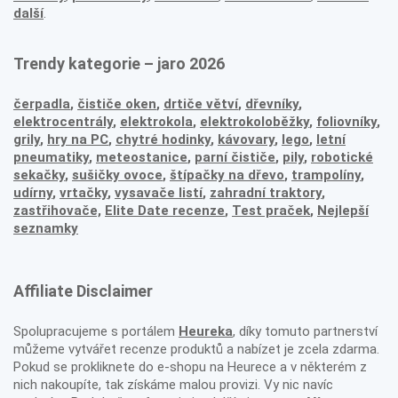
další
.
Trendy kategorie – jaro 2026
čerpadla
,
čističe oken
,
drtiče větví
,
dřevníky
,
elektrocentrály
,
elektrokola
,
elektrokoloběžky
,
foliovníky
,
grily
,
hry na PC
,
chytré hodinky
,
kávovary
,
lego
,
letní
pneumatiky
,
meteostanice
,
parní čističe
,
pily
,
robotické
sekačky
,
sušičky ovoce
,
štípačky na dřevo
,
trampolíny
,
udírny
,
vrtačky
,
vysavače listí
,
zahradní traktory
,
zastřihovače,
Elite Date recenze
,
Test praček
,
Nejlepší
seznamky
Affiliate Disclaimer
Spolupracujeme s portálem
Heureka
, díky tomuto partnerství
můžeme vytvářet recenze produktů a nabízet je zcela zdarma.
Pokud se prokliknete do e-shopu na Heurece a v některém z
nich nakoupíte, tak získáme malou provizi. Vy nic navíc