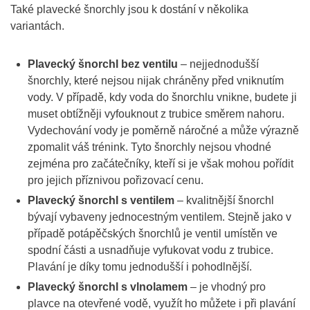
Také plavecké šnorchly jsou k dostání v několika
variantách.
Plavecký šnorchl bez ventilu
– nejjednodušší
šnorchly, které nejsou nijak chráněny před vniknutím
vody. V případě, kdy voda do šnorchlu vnikne, budete ji
muset obtížněji vyfouknout z trubice směrem nahoru.
Vydechování vody je poměrně náročné a může výrazně
zpomalit váš trénink. Tyto šnorchly nejsou vhodné
zejména pro začátečníky, kteří si je však mohou pořídit
pro jejich příznivou pořizovací cenu.
Plavecký šnorchl s ventilem
– kvalitnější šnorchl
bývají vybaveny jednocestným ventilem. Stejně jako v
případě potápěčských šnorchlů je ventil umístěn ve
spodní části a usnadňuje vyfukovat vodu z trubice.
Plavání je díky tomu jednodušší i pohodlnější.
Plavecký šnorchl s vlnolamem
– je vhodný pro
plavce na otevřené vodě, využít ho můžete i při plavání