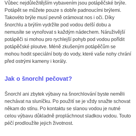
Vůbec nejdůležitějším vybavením jsou potápěčské brýle.
Potápět se můžete pouze s dobře padnoucími brýlemi.
Takovéto brýle musí pevně orámovat nos i oči. Díky
šnorchlu a brýlím vydržíte pod vodou delší dobu a
nemusíte se vynořovat s každým nádechem. Náruživější
potápěči si mohou pro rychlejší pohyb pod vodou pořídit
potápěčské ploutve. Méně zkušeným potápěčům se
mohou hodit speciální boty do vody, které vaše nohy chrání
před ostrými kameny i korály.
Jak o šnorchl pečovat?
Šnorchl ani zbytek výbavy na šnorchlování byste neměli
nechávat na sluníčku. Po použití se je vždy snažte schovat
někam do stínu. Po kontaktu se slanou vodou je nutné
celou výbavu důkladně propláchnout sladkou vodou. Touto
péčí prodloužíte jejich životnost.