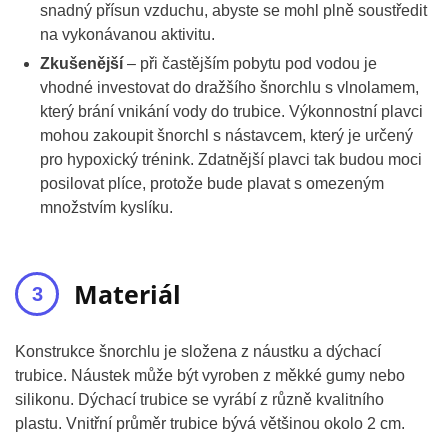
snadný přísun vzduchu, abyste se mohl plně soustředit
na vykonávanou aktivitu.
Zkušenější
– při častějším pobytu pod vodou je
vhodné investovat do dražšího šnorchlu s vlnolamem,
který brání vnikání vody do trubice. Výkonnostní plavci
mohou zakoupit šnorchl s nástavcem, který je určený
pro hypoxický trénink. Zdatnější plavci tak budou moci
posilovat plíce, protože bude plavat s omezeným
množstvím kyslíku.
Materiál
Konstrukce šnorchlu je složena z náustku a dýchací
trubice. Náustek může být vyroben z měkké gumy nebo
silikonu. Dýchací trubice se vyrábí z různě kvalitního
plastu. Vnitřní průměr trubice bývá většinou okolo 2 cm.