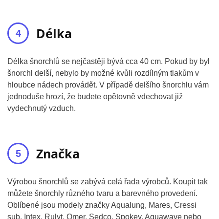
Délka
Délka šnorchlů se nejčastěji bývá cca 40 cm. Pokud by byl
šnorchl delší, nebylo by možné kvůli rozdílným tlakům v
hloubce nádech provádět. V případě delšího šnorchlu vám
jednoduše hrozí, že budete opětovně vdechovat již
vydechnutý vzduch.
Značka
Výrobou šnorchlů se zabývá celá řada výrobců. Koupit tak
můžete šnorchly různého tvaru a barevného provedení.
Oblíbené jsou modely značky Aqualung, Mares, Cressi
sub, Intex, Rulyt, Omer, Sedco, Spokey, Aquawave nebo