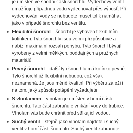
je umístěn ve spodní části šnorchlu. Výdechový ventil
umožňuje případnou vodu vydechovat přes výpusť. Pří
vydechování vody se nebudete muset tolik namáhat
jako v případě šnorchlu bez ventilu.
Flexibilní šnorchl
– šnorchl je vybaven flexibilním
kolínkem. Tyto šnorchly jsou velmi přizpůsobivé a
nabízí maximální rozsah pohybu. Tyto šnorchl bývají
vyrobeny z velmi měkkých, poddajných a pružných
materiálů.
Pevný šnorchl
– další typ šnorchlu má kolínko pevné.
Tyto šnorchl již flexibilní nebudou, což však
neznamená, že jsou méně kvalitní. Při výběru záleží i
na tom, jaký způsob potápění vyžadujete.
S vlnolamem
– vlnolam je umístěn v horní části
šnorchlu. Tato část zabraňuje vnikání vody do trubice.
Vlnolam vás bude chránit před stříkající vodou.
Suchý ventil
– stejně jako vlnolam najdete i suchý
ventil v horní části šnorchlu. Suchý ventil zabraňuje