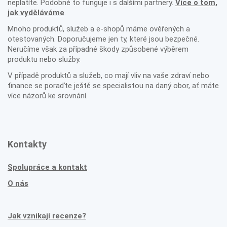
neplatíte. Podobně to funguje i s dalšími partnery.
Více o tom,
jak vyděláváme
.
Mnoho produktů, služeb a e-shopů máme ověřených a
otestovaných. Doporučujeme jen ty, které jsou bezpečné.
Neručíme však za případné škody způsobené výběrem
produktu nebo služby.
V případě produktů a služeb, co mají vliv na vaše zdraví nebo
finance se poraďte ještě se specialistou na daný obor, ať máte
více názorů ke srovnání.
Kontakty
Spolupráce a kontakt
O nás
Jak vznikají recenze?