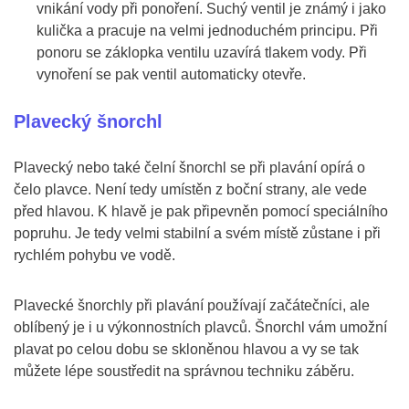
vnikání vody při ponoření. Suchý ventil je známý i jako
kulička a pracuje na velmi jednoduchém principu. Při
ponoru se záklopka ventilu uzavírá tlakem vody. Při
vynoření se pak ventil automaticky otevře.
Plavecký šnorchl
Plavecký nebo také čelní šnorchl se při plavání opírá o
čelo plavce. Není tedy umístěn z boční strany, ale vede
před hlavou. K hlavě je pak připevněn pomocí speciálního
popruhu. Je tedy velmi stabilní a svém místě zůstane i při
rychlém pohybu ve vodě.
Plavecké šnorchly při plavání používají začátečníci, ale
oblíbený je i u výkonnostních plavců. Šnorchl vám umožní
plavat po celou dobu se skloněnou hlavou a vy se tak
můžete lépe soustředit na správnou techniku záběru.