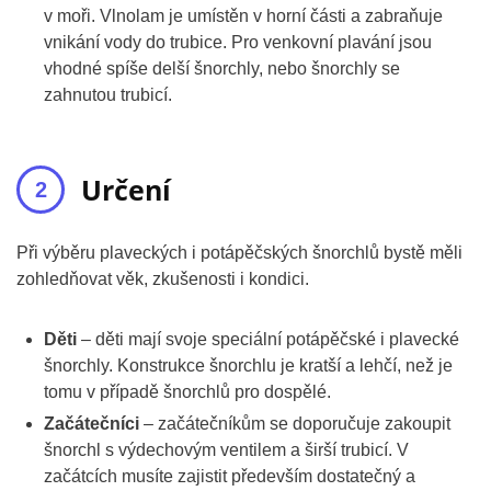
v moři. Vlnolam je umístěn v horní části a zabraňuje
vnikání vody do trubice. Pro venkovní plavání jsou
vhodné spíše delší šnorchly, nebo šnorchly se
zahnutou trubicí.
Určení
Při výběru plaveckých i potápěčských šnorchlů bystě měli
zohledňovat věk, zkušenosti i kondici.
Děti
– děti mají svoje speciální potápěčské i plavecké
šnorchly. Konstrukce šnorchlu je kratší a lehčí, než je
tomu v případě šnorchlů pro dospělé.
Začátečníci
– začátečníkům se doporučuje zakoupit
šnorchl s výdechovým ventilem a širší trubicí. V
začátcích musíte zajistit především dostatečný a