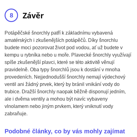
Závěr
Potápěčské šnorchly patří k základnímu vybavená
amatérských i zkušenějších potápěčů. Díky šnorchlu
budete moci pozorovat život pod vodou, ať už budete v
kempu u rybníka nebo u moře. Plavecké šnorchly využívají
spíše zkušenější plavci, které se této aktivitě věnují
pravidelně. Oba typy šnorchlů jsou k dostání v mnoha
provedeních. Nejjednodušší šnorchly nemají výdechový
ventil ani žádný prvek, který by bránil vnikání vody do
trubice. Dražší šnorchly naopak běžně disponují jedním,
ale i dvěma ventily a mohou být navíc vybaveny
vlnolamem nebo jiným prvkem, který vniknutí vody
zabraňuje.
Podobné články, co by vás mohly zajímat