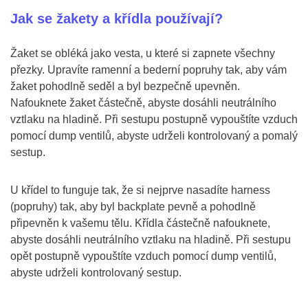
Jak se žakety a křídla používají?
Žaket se obléká jako vesta, u které si zapnete všechny
přezky. Upravíte ramenní a bederní popruhy tak, aby vám
žaket pohodlně seděl a byl bezpečně upevněn.
Nafouknete žaket částečně, abyste dosáhli neutrálního
vztlaku na hladině. Při sestupu postupně vypouštíte vzduch
pomocí dump ventilů, abyste udrželi kontrolovaný a pomalý
sestup.
U křídel to funguje tak, že si nejprve nasadíte harness
(popruhy) tak, aby byl backplate pevně a pohodlně
připevněn k vašemu tělu. Křídla částečně nafouknete,
abyste dosáhli neutrálního vztlaku na hladině. Při sestupu
opět postupně vypouštíte vzduch pomocí dump ventilů,
abyste udrželi kontrolovaný sestup.