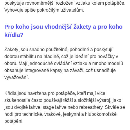
poskytuje rovnoměrnější rozložení vztlaku kolem potápěče.
Vyhovuje spíše pokročilým uživatelům.
Pro koho jsou vhodnější žakety a pro koho
křídla?
Žakety jsou snadno použitelné, pohodlné a poskytují
dobrou stabilitu na hladině, což je ideální pro nováčky v
oboru. Mají jednoduché ovládání vztlaku a mnoho modelů
obsahuje integrované kapsy na závaží, což usnadňuje
vyvažování.
Křídla jsou navržena pro potápěče, kteří mají více
zkušeností a často používají těžší a složitější výstroj, jako
jsou dvojité lahve, stage lahve nebo rebreathery. Skvěle se
hodí pro technické, vrakové, jeskynní a hlubokomořské
potápění.