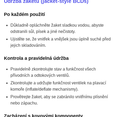
Údržba žaketů (jacket-style BCDs)
Po každém použití
Důkladně opláchněte žaket sladkou vodou, abyste
odstranili sůl, písek a jiné nečistoty.
Ujistěte se, že vnitřek a vnějšek jsou úplně suché před
jejich skladováním.
Kontrola a pravidelná údržba
Pravidelně zkontrolujte stav a funkčnost všech
přívodních a odtokových ventilů.
Zkontrolujte a udržujte funkčnost ventilek na plavací
komoře (inflate/deflate mechanismy).
Provětrejte žaket, aby se zabránilo vnitřnímu plísnění
nebo zápachu.
Zacházení s kovovými komponenty