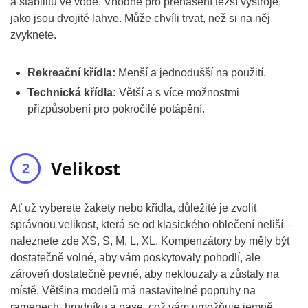
a stabilitu ve vodě. Vhodné pro přenášení těžší výstroje,
jako jsou dvojité lahve. Může chvíli trvat, než si na něj
zvyknete.
Rekreační křídla:
Menší a jednodušší na použití.
Technická křídla:
Větší a s více možnostmi
přizpůsobení pro pokročilé potápění.
Velikost
Ať už vyberete žakety nebo křídla, důležité je zvolit
správnou velikost, která se od klasického oblečení neliší –
naleznete zde XS, S, M, L, XL. Kompenzátory by měly být
dostatečně volné, aby vám poskytovaly pohodlí, ale
zároveň dostatečně pevné, aby neklouzaly a zůstaly na
místě. Většina modelů má nastavitelné popruhy na
ramenech, hrudníku a pase, což vám umožňuje jemně