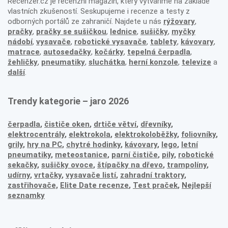
Recenzer.cz je recenzní magazín, který vytváříme na základě
vlastních zkušeností. Seskupujeme i recenze a testy z
odborných portálů ze zahraničí. Najdete u nás
rýžovary
,
pračky
,
pračky se sušičkou
,
lednice
,
sušičky
,
myčky
nádobí
,
vysavače
,
robotické vysavače
,
tablety
,
kávovary
,
matrace
,
autosedačky
,
kočárky
,
tepelná čerpadla
,
žehličky
,
pneumatiky
,
sluchátka
,
herní konzole
,
televize
a
další
.
Trendy kategorie – jaro 2026
čerpadla
,
čističe oken
,
drtiče větví
,
dřevníky
,
elektrocentrály
,
elektrokola
,
elektrokoloběžky
,
foliovníky
,
grily
,
hry na PC
,
chytré hodinky
,
kávovary
,
lego
,
letní
pneumatiky
,
meteostanice
,
parní čističe
,
pily
,
robotické
sekačky
,
sušičky ovoce
,
štípačky na dřevo
,
trampolíny
,
udírny
,
vrtačky
,
vysavače listí
,
zahradní traktory
,
zastřihovače,
Elite Date recenze
,
Test praček
,
Nejlepší
seznamky