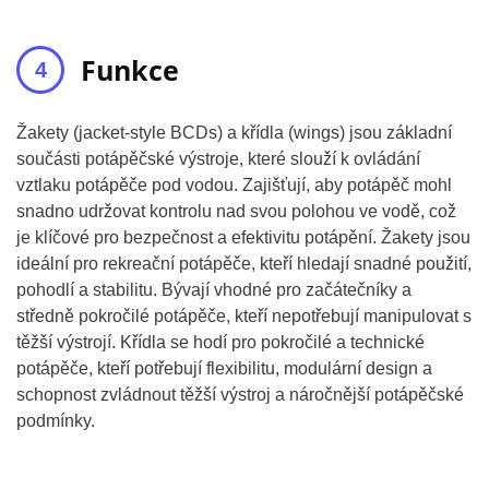
Funkce
Žakety (jacket-style BCDs) a křídla (wings) jsou základní
součásti potápěčské výstroje, které slouží k ovládání
vztlaku potápěče pod vodou. Zajišťují, aby potápěč mohl
snadno udržovat kontrolu nad svou polohou ve vodě, což
je klíčové pro bezpečnost a efektivitu potápění. Žakety jsou
ideální pro rekreační potápěče, kteří hledají snadné použití,
pohodlí a stabilitu. Bývají vhodné pro začátečníky a
středně pokročilé potápěče, kteří nepotřebují manipulovat s
těžší výstrojí. Křídla se hodí pro pokročilé a technické
potápěče, kteří potřebují flexibilitu, modulární design a
schopnost zvládnout těžší výstroj a náročnější potápěčské
podmínky.