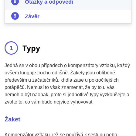
Otázky a odpovědi
Závěr
Typy
Jedná se v obou případech o kompenzátory vztlaku, každý
ovšem funguje trochu odlišně. Žakety jsou oblíbené
především u začátečníků, křídla zase u pokročilejších
potápěčů. Nemusí to však znamenat, že by to u vás
nemohlo být naopak, proto si jednotlivé typy vyzkoušejte a
zvolte to, co vám bude nejvíce vyhovovat.
Žaket
Kompenzátor vztlaku, jež se používá k sestupu nebo