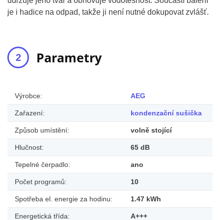
udržuje jeho tvar a obnovuje vodotěsnost. Součástí balení
je i hadice na odpad, takže ji není nutné dokupovat zvlášť.
Parametry
Výrobce:
AEG
Zařazení:
kondenzační sušička
Způsob umístění:
volně stojící
Hlučnost:
65 dB
Tepelné čerpadlo:
ano
Počet programů:
10
Spotřeba el. energie za hodinu:
1.47 kWh
Energetická třída:
A+++