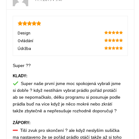
5
Design
100
Ovládání
100
Údržba
100
Super ??
KLADY:
Super naše první jsme moc spokojená vybrali jsme
si dobře ? když nestíhám vybrat prádlo pořád protáčí
ab se nepomačkalo, délku programu si posunuje podle
prádla buď na více když je něco mokré nebo zkrátí
takže zbytečně a nepřesušuje rozhodně doporučuji ?
ZÁPORY:
Tiší zvuk pro skončení ? ale když neslyším sušička
ma nastaveno že se pořád prádlo otáčí takže až si toho