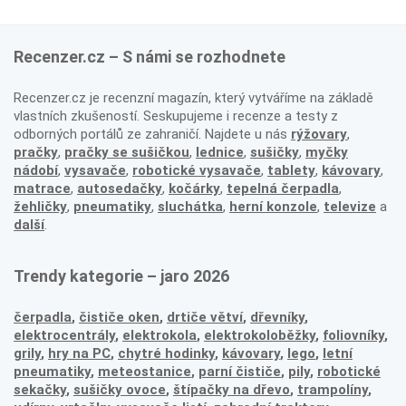
Recenzer.cz – S námi se rozhodnete
Recenzer.cz je recenzní magazín, který vytváříme na základě
vlastních zkušeností. Seskupujeme i recenze a testy z
odborných portálů ze zahraničí. Najdete u nás
rýžovary
,
pračky
,
pračky se sušičkou
,
lednice
,
sušičky
,
myčky
nádobí
,
vysavače
,
robotické vysavače
,
tablety
,
kávovary
,
matrace
,
autosedačky
,
kočárky
,
tepelná čerpadla
,
žehličky
,
pneumatiky
,
sluchátka
,
herní konzole
,
televize
a
další
.
Trendy kategorie – jaro 2026
čerpadla
,
čističe oken
,
drtiče větví
,
dřevníky
,
elektrocentrály
,
elektrokola
,
elektrokoloběžky
,
foliovníky
,
grily
,
hry na PC
,
chytré hodinky
,
kávovary
,
lego
,
letní
pneumatiky
,
meteostanice
,
parní čističe
,
pily
,
robotické
sekačky
,
sušičky ovoce
,
štípačky na dřevo
,
trampolíny
,