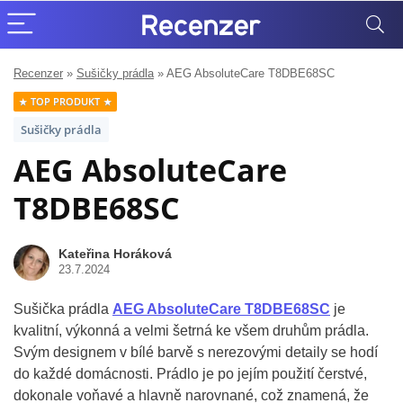
Recenzer
»
Sušičky prádla
»
AEG AbsoluteCare T8DBE68SC
TOP PRODUKT
Sušičky prádla
AEG AbsoluteCare
T8DBE68SC
Kateřina Horáková
23.7.2024
Sušička prádla
AEG AbsoluteCare T8DBE68SC
je
kvalitní, výkonná a velmi šetrná ke všem druhům prádla.
Svým designem v bílé barvě s nerezovými detaily se hodí
do každé domácnosti. Prádlo je po jejím použití čerstvé,
dokonale voňavé a hlavně narovnané, což znamená, že