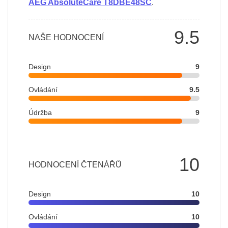
AEG AbsoluteCare T8DBE48SC
.
9.5
NAŠE HODNOCENÍ
Design
9
Ovládání
9.5
Údržba
9
10
HODNOCENÍ ČTENÁŘŮ
Design
10
Ovládání
10