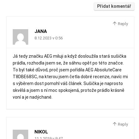
Přidat komentář
Reply
JANA
8.12.2023 v 0:56
Já tedy značku AEG miluji a když dosloužila stará sušička
prádla, rozhodla jsem se, že sáhnu opět po této značce.
To byl také důvod, proč jsem pořídila AEG AbsoluteCare
T8DBE68SC, na kterou jsem četla dobré recenze, navíc mi
s výběrem dost pomohl váš článek. Sušička je naprosto
skvělá a jsem s ní moc spokojená, protože prádlo krásně
voní a je nadýchané.
Reply
NIKOL
11.1.2019 v 9:47