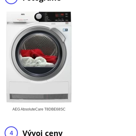
AEG AbsoluteCare T8DBE68SC
Vývoj ceny