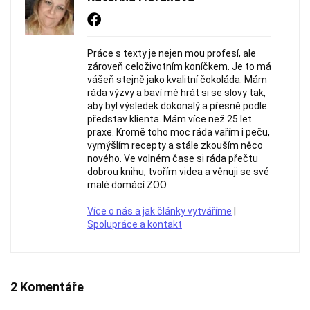
Práce s texty je nejen mou profesí, ale
zároveň celoživotním koníčkem. Je to má
vášeň stejně jako kvalitní čokoláda. Mám
ráda výzvy a baví mě hrát si se slovy tak,
aby byl výsledek dokonalý a přesně podle
představ klienta. Mám více než 25 let
praxe. Kromě toho moc ráda vařím i peču,
vymýšlím recepty a stále zkouším něco
nového. Ve volném čase si ráda přečtu
dobrou knihu, tvořím videa a věnuji se své
malé domácí ZOO.
Více o nás a jak články vytváříme
|
Spolupráce a kontakt
2 Komentáře