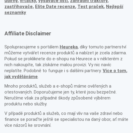
udírny
,
vrtačky
,
vysavače listí
,
zahradní traktory
,
zastřihovače,
Elite Date recenze
,
Test praček
,
Nejlepší
seznamky
Affiliate Disclaimer
Spolupracujeme s portálem
Heureka
, díky tomuto partnerství
můžeme vytvářet recenze produktů a nabízet je zcela zdarma.
Pokud se prokliknete do e-shopu na Heurece a v některém z
nich nakoupíte, tak získáme malou provizi. Vy nic navíc
neplatíte. Podobně to funguje i s dalšími partnery.
Více o tom,
jak vyděláváme
.
Mnoho produktů, služeb a e-shopů máme ověřených a
otestovaných. Doporučujeme jen ty, které jsou bezpečné.
Neručíme však za případné škody způsobené výběrem
produktu nebo služby.
V případě produktů a služeb, co mají vliv na vaše zdraví nebo
finance se poraďte ještě se specialistou na daný obor, ať máte
více názorů ke srovnání.