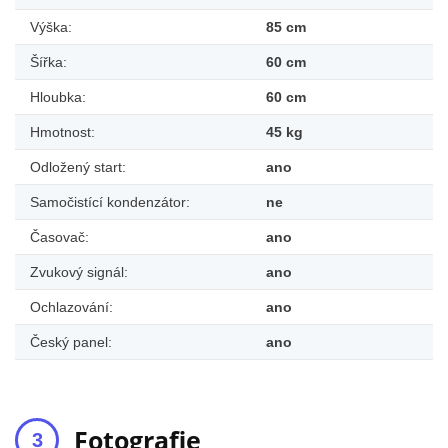
Výška:
85 cm
Šířka:
60 cm
Hloubka:
60 cm
Hmotnost:
45 kg
Odložený start:
ano
Samočistící kondenzátor:
ne
Časovač:
ano
Zvukový signál:
ano
Ochlazování:
ano
Český panel:
ano
Fotografie