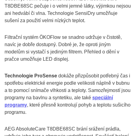
T8DBE68SC pečuje i o velmi jemné látky, výjimkou nejsou
ani hedvábí či vlna. Technologie SensiDry umožňuje
sušení za použití velmi nízkých teplot.
Filtrační systém ÖKOFlow se snadno udržuje v čistotě,
navíc je dobře dostupný. Dobré je, že oproti jiným
modelům si vystačí s jediným filtrem. Přehled o dění v
pračce umožňuje LED displej.
Technologie ProSense
dokáže přizpůsobit potřebný čas i
spotřebu elektrické energie podle velikosti náplně v bubnu
a to pomocí snímače vlhkosti a teploty. Samozřejmostí jsou
programy na bavlnu a syntetiku, ale také
speciální
programy
, které přesně kontrolují pohyb a teplotu sušicího
programu.
AEG AbsoluteCare T8DBE68SC brání srážení prádla,