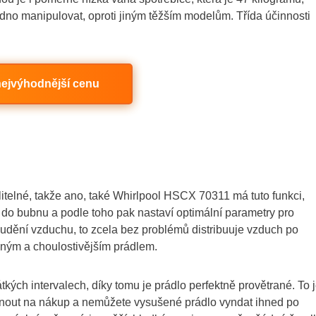
no manipulovat, oproti jiným těžším modelům. Třída účinnosti
 nejvýhodnější cenu
itelné, takže ano, také Whirlpool HSCX 70311 má tuto funkci,
é do bubnu a podle toho pak nastaví optimální parametry pro
oudění vzduchu, to zcela bez problémů distribuuje vzduch po
mným a choulostivějším prádlem.
tkých intervalech, díky tomu je prádlo perfektně provětrané. To 
hnout na nákup a nemůžete vysušené prádlo vyndat ihned po