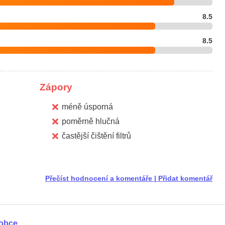
8.5
8.5
Zápory
méně úsporná
poměrně hlučná
častější čištění filtrů
Přečíst hodnocení a komentáře
|
Přidat komentář
robce
.