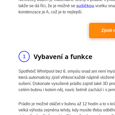
takže se dá říci, že je možné se
sušičkou
vcelku snad
kondenzace je A, což je to nejlepší.
Zjistit
Vybavení a funkce
Spotřebič Whirlpool bez 6. smyslu snad ani není mysl
která automaticky zjistí vlhkost každé náplně vložen
sušení. Dokonale vysušené prádlo zajistí také 3D pr
celém bubnu i kolem něj, navíc šetrně zachází i s je
Prádlo je možné otáčet v bubnu až 12 hodin a to v krá
velká výhoda zejména tehdy, kdy musíte třeba odbě