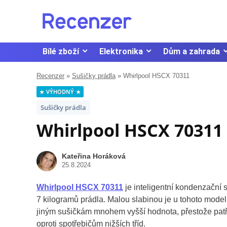
Bílé zboží
Elektronika
Dům a zahrada
Recenzer
»
Sušičky prádla
»
Whirlpool HSCX 70311
VÝHODNÝ
Sušičky prádla
Whirlpool HSCX 70311
Kateřina Horáková
25.8.2024
Whirlpool HSCX 70311
je inteligentní kondenzační 
7 kilogramů prádla. Malou slabinou je u tohoto modelu
jiným sušičkám mnohem vyšší hodnota, přestože patří 
oproti spotřebičům nižších tříd.