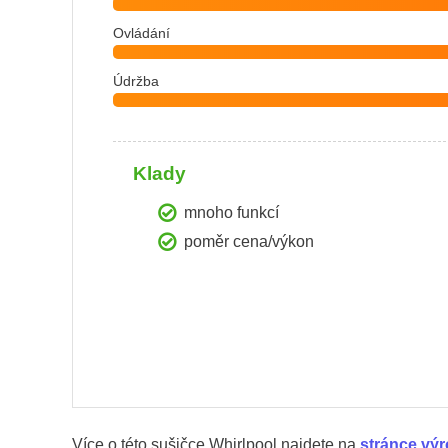
Ovládání
Údržba
Klady
mnoho funkcí
poměr cena/výkon
Více o této sušičce Whirlpool najdete na
stránce vý