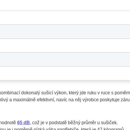
ombinací dokonalý sušicí výkon, který jde ruku v ruce s poměr
hlivý a maximálně efektivní, navíc na něj výrobce poskytuje zár
í hodnotě
65 dB
, což je v podstatě běžný průměr u sušiček.
u je i poměrně nízká váha spotřebiče, která je 47 kilogramů,