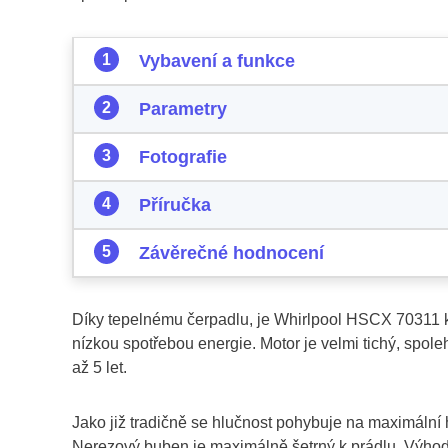
Vybavení a funkce
Parametry
Fotografie
Příručka
Závěrečné hodnocení
Díky tepelnému čerpadlu, je Whirlpool HSCX 70311 k
nízkou spotřebou energie. Motor je velmi tichý, spole
až 5 let.
Jako již tradičně se hlučnost pohybuje na maximáln
Nerezový buben je maximálně šetrný k prádlu. Výhodo