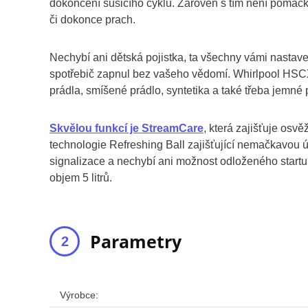
dokončení sušicího cyklu. Zároveň s tím není pomačk
či dokonce prach.
Nechybí ani dětská pojistka, ta všechny vámi nast
spotřebič zapnul bez vašeho vědomí. Whirlpool HSCX
prádla, smíšené prádlo, syntetika a také třeba jemné 
Skvělou funkcí je StreamCare
, která zajišťuje osv
technologie Refreshing Ball zajišťující nemačkavou 
signalizace a nechybí ani možnost odloženého start
objem 5 litrů.
Parametry
Výrobce: