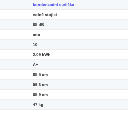
kondenzační sušička
volně stojící
65 dB
ano
10
2.09 kWh
A+
85.5 cm
59.6 cm
65.9 cm
47 kg