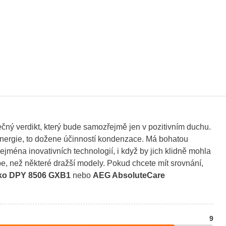
ečný verdikt, který bude samozřejmě jen v pozitivním duchu.
energie, to dožene účinností kondenzace. Má bohatou
jména inovativních technologií, i když by jich klidně mohla
épe, než některé dražší modely. Pokud chcete mít srovnání,
ko DPY 8506 GXB1
nebo
AEG AbsoluteCare
9