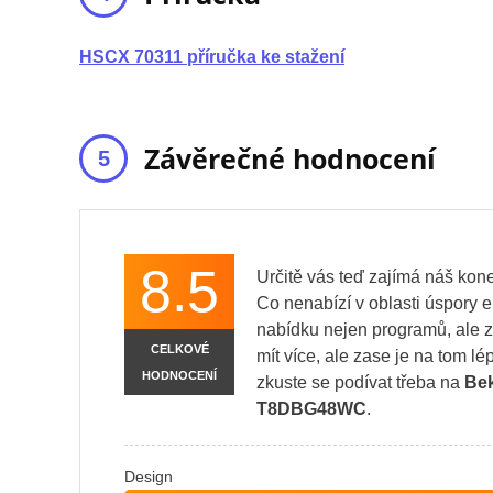
HSCX 70311 příručka ke stažení
Závěrečné hodnocení
8.5
Určitě vás teď zajímá náš kon
Co nenabízí v oblasti úspory 
nabídku nejen programů, ale ze
CELKOVÉ
mít více, ale zase je na tom l
HODNOCENÍ
zkuste se podívat třeba na
Be
T8DBG48WC
.
Design