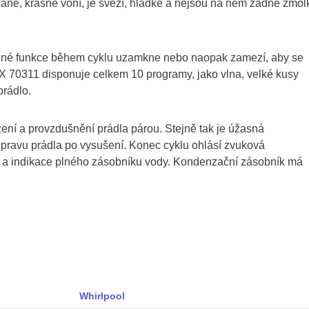
ané, krásně voní, je svěží, hladké a nejsou na něm žádné žmol
avené funkce během cyklu uzamkne nebo naopak zamezí, aby se
 70311 disponuje celkem 10 programy, jako vlna, velké kusy
prádlo.
ěžení a provzdušnění prádla párou. Stejně tak je úžasná
úpravu prádla po vysušení. Konec cyklu ohlásí zvuková
u a indikace plného zásobníku vody. Kondenzační zásobník má
Whirlpool