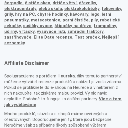
čerpadla
,
čističe oken
,
drtiče větví
,
dřevníky
,
elektrocentrály
,
elektrokola
,
elektrokoloběžky
,
foliovníky
,
grily
,
hry na PC
,
chytré hodinky
,
kávovary
,
lego
,
letní
pneumatiky
,
meteostanice
,
parní čističe
,
pily
,
robotické
sekačky
,
sušičky ovoce
,
štípačky na dřevo
,
trampolíny
,
udírny
,
vrtačky
,
vysavače listí
,
zahradní traktory
,
zastřihovače,
Elite Date recenze
,
Test praček
,
Nejlepší
seznamky
Affiliate Disclaimer
Spolupracujeme s portálem
Heureka
, díky tomuto partnerství
můžeme vytvářet recenze produktů a nabízet je zcela zdarma.
Pokud se prokliknete do e-shopu na Heurece a v některém z
nich nakoupíte, tak získáme malou provizi. Vy nic navíc
neplatíte. Podobně to funguje i s dalšími partnery.
Více o tom,
jak vyděláváme
.
Mnoho produktů, služeb a e-shopů máme ověřených a
otestovaných. Doporučujeme jen ty, které jsou bezpečné.
Neručíme však za případné škody způsobené výběrem