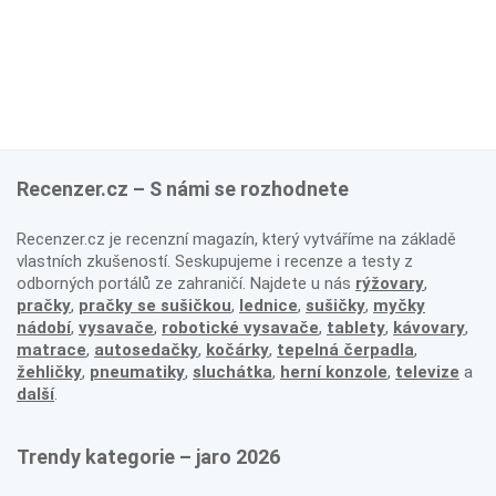
Recenzer.cz – S námi se rozhodnete
Recenzer.cz je recenzní magazín, který vytváříme na základě
vlastních zkušeností. Seskupujeme i recenze a testy z
odborných portálů ze zahraničí. Najdete u nás
rýžovary
,
pračky
,
pračky se sušičkou
,
lednice
,
sušičky
,
myčky
nádobí
,
vysavače
,
robotické vysavače
,
tablety
,
kávovary
,
matrace
,
autosedačky
,
kočárky
,
tepelná čerpadla
,
žehličky
,
pneumatiky
,
sluchátka
,
herní konzole
,
televize
a
další
.
Trendy kategorie – jaro 2026