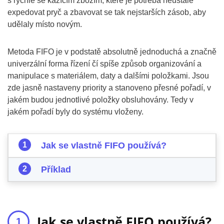
s rychle se kazícím zbožím, které je potřeba neustále
expedovat pryč a zbavovat se tak nejstarších zásob, aby
udělaly místo novým.
Metoda FIFO je v podstatě absolutně jednoduchá a značně
univerzální forma řízení čí spíše způsob organizování a
manipulace s materiálem, daty a dalšími položkami. Jsou
zde jasně nastaveny priority a stanoveno přesné pořadí, v
jakém budou jednotlivé položky obsluhovány. Tedy v
jakém pořadí byly do systému vloženy.
Jak se vlastně FIFO používá?
Příklad
Jak se vlastně FIFO používá?