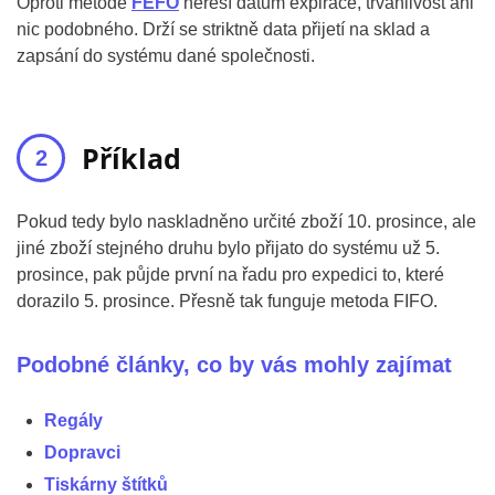
Oproti metodě
FEFO
neřeší datum expirace, trvanlivost ani
nic podobného. Drží se striktně data přijetí na sklad a
zapsání do systému dané společnosti.
Příklad
Pokud tedy bylo naskladněno určité zboží 10. prosince, ale
jiné zboží stejného druhu bylo přijato do systému už 5.
prosince, pak půjde první na řadu pro expedici to, které
dorazilo 5. prosince. Přesně tak funguje metoda FIFO.
Podobné články, co by vás mohly zajímat
Regály
Dopravci
Tiskárny štítků