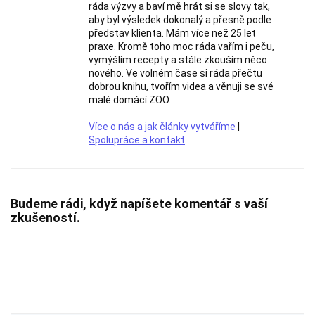
ráda výzvy a baví mě hrát si se slovy tak,
aby byl výsledek dokonalý a přesně podle
představ klienta. Mám více než 25 let
praxe. Kromě toho moc ráda vařím i peču,
vymýšlím recepty a stále zkouším něco
nového. Ve volném čase si ráda přečtu
dobrou knihu, tvořím videa a věnuji se své
malé domácí ZOO.
Více o nás a jak články vytváříme
|
Spolupráce a kontakt
Budeme rádi, když napíšete komentář s vaší
zkušeností.