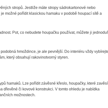
věných stropů. Jestliže máte stropy sádrokartonové nebo
 je možné pořídit klasickou hamaku v podobě houpací sítě a
dnost. Pot, co nebudete houpačku používat, můžete ji jednodu
podobná hmoždince, je ale pevnější. Do interiéru vždy vybírejt
m, který obsahují rakovinotvorný styren.
ypů hamaků. Lze pořídit závěsné křeslo, houpačky, které zavěsí
 dřevěné či kovové konstrukci. V tomto ohledu je nabídka
inančních možnostech.