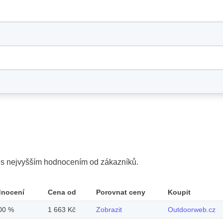
y s nejvyšším hodnocením od zákazníků.
dnocení
Cena od
Porovnat ceny
Koupit
00 %
1 663 Kč
Zobrazit
Outdoorweb.cz