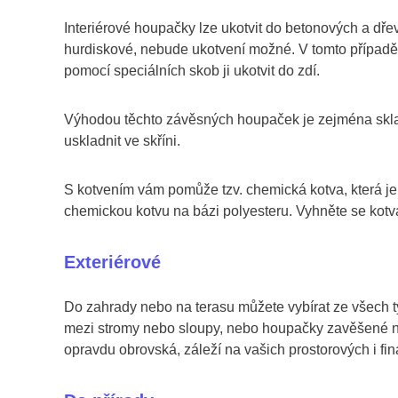
Interiérové houpačky lze ukotvit do betonových a dře
hurdiskové, nebude ukotvení možné. V tomto případě
pomocí speciálních skob ji ukotvit do zdí.
Výhodou těchto závěsných houpaček je zejména skla
uskladnit ve skříni.
S kotvením vám pomůže tzv. chemická kotva, která je 
chemickou kotvu na bázi polyesteru. Vyhněte se kotvá
Exteriérové
Do zahrady nebo na terasu můžete vybírat ze všech t
mezi stromy nebo sloupy, nebo houpačky zavěšené na
opravdu obrovská, záleží na vašich prostorových i f