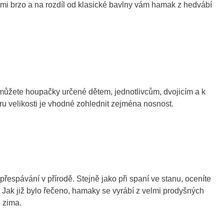
lmi brzo a na rozdíl od klasické bavlny vám hamak z hedvábí
můžete houpačky určené dětem, jednotlivcům, dvojicím a k
u velikosti je vhodné zohlednit zejména nosnost.
řespávání v přírodě. Stejně jako při spaní ve stanu, oceníte
. Jak již bylo řečeno, hamaky se vyrábí z velmi prodyšných
 zima.