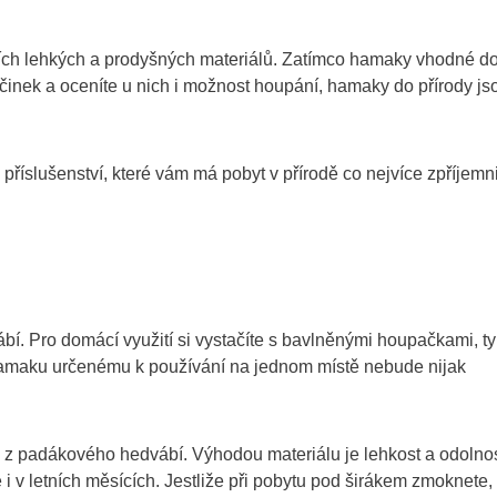
ních lehkých a prodyšných materiálů. Zatímco hamaky vhodné d
činek a oceníte u nich i možnost houpání, hamaky do přírody js
příslušenství, které vám má pobyt v přírodě co nejvíce zpříjemni
í. Pro domácí využití si vystačíte s bavlněnými houpačkami, ty
u hamaku určenému k používání na jednom místě nebude nijak
 z padákového hedvábí. Výhodou materiálu je lehkost a odolnos
 i v letních měsících. Jestliže při pobytu pod širákem zmoknete,