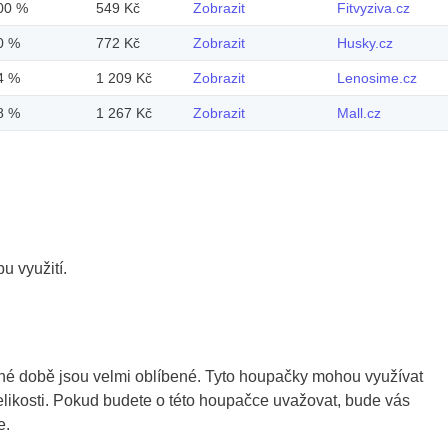
00 %
549 Kč
Zobrazit
Fitvyziva.cz
0 %
772 Kč
Zobrazit
Husky.cz
4 %
1 209 Kč
Zobrazit
Lenosime.cz
8 %
1 267 Kč
Zobrazit
Mall.cz
u využití.
sné době jsou velmi oblíbené. Tyto houpačky mohou využívat
 velikosti. Pokud budete o této houpačce uvažovat, bude vás
e.