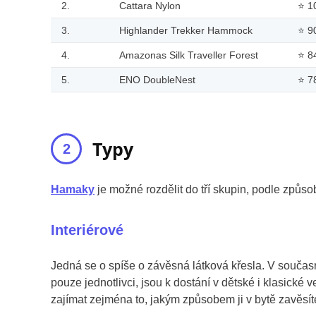
2.
Cattara Nylon
⭐
1
3.
Highlander Trekker Hammock
⭐
9
4.
Amazonas Silk Traveller Forest
⭐
8
5.
ENO DoubleNest
⭐
7
Typy
Hamaky
je možné rozdělit do tří skupin, podle způsob
Interiérové
Jedná se o spíše o závěsná látková křesla. V souča
pouze jednotlivci, jsou k dostání v dětské i klasické
zajímat zejména to, jakým způsobem ji v bytě zavěsít