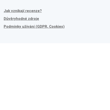
Jak vznikají recenze?
Důvěryhodné zdroje
Podmínky užívání (GDPR, Cookies)
Prohledejte celý web
Nebo zkuste náš
slovník
.
Narazili jste někde na chybku?
Budeme rádi, když nám o ní napíšete na info@recenzer.cz