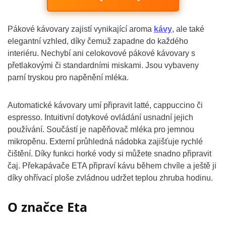
Pákové kávovary zajistí vynikající aroma
kávy
, ale také
elegantní vzhled, díky čemuž zapadne do každého
interiéru. Nechybí ani celokovové pákové kávovary s
přetlakovými či standardními miskami. Jsou vybaveny
parní tryskou pro napěnění mléka.
Automatické kávovary umí připravit latté, cappuccino či
espresso. Intuitivní dotykové ovládání usnadní jejich
používání. Součástí je napěňovač mléka pro jemnou
mikropěnu. Externí průhledná nádobka zajišťuje rychlé
čištění. Díky funkci horké vody si můžete snadno připravit
čaj. Překapávače ETA připraví kávu během chvíle a ještě ji
díky ohřívací ploše zvládnou udržet teplou zhruba hodinu.
O značce Eta