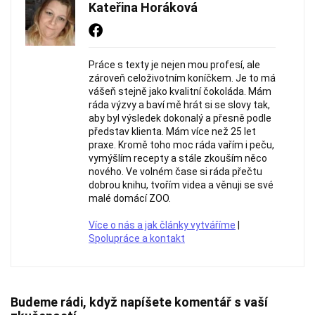
Kateřina Horáková
Práce s texty je nejen mou profesí, ale
zároveň celoživotním koníčkem. Je to má
vášeň stejně jako kvalitní čokoláda. Mám
ráda výzvy a baví mě hrát si se slovy tak,
aby byl výsledek dokonalý a přesně podle
představ klienta. Mám více než 25 let
praxe. Kromě toho moc ráda vařím i peču,
vymýšlím recepty a stále zkouším něco
nového. Ve volném čase si ráda přečtu
dobrou knihu, tvořím videa a věnuji se své
malé domácí ZOO.
Více o nás a jak články vytváříme
|
Spolupráce a kontakt
Budeme rádi, když napíšete komentář s vaší