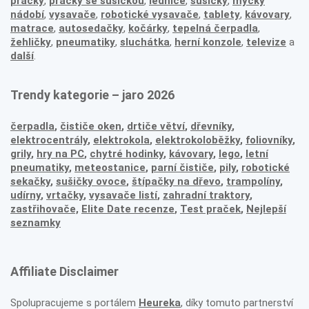
pračky
,
pračky se sušičkou
,
lednice
,
sušičky
,
myčky
nádobí
,
vysavače
,
robotické vysavače
,
tablety
,
kávovary
,
matrace
,
autosedačky
,
kočárky
,
tepelná čerpadla
,
žehličky
,
pneumatiky
,
sluchátka
,
herní konzole
,
televize
a
další
.
Trendy kategorie – jaro 2026
čerpadla
,
čističe oken
,
drtiče větví
,
dřevníky
,
elektrocentrály
,
elektrokola
,
elektrokoloběžky
,
foliovníky
,
grily
,
hry na PC
,
chytré hodinky
,
kávovary
,
lego
,
letní
pneumatiky
,
meteostanice
,
parní čističe
,
pily
,
robotické
sekačky
,
sušičky ovoce
,
štípačky na dřevo
,
trampolíny
,
udírny
,
vrtačky
,
vysavače listí
,
zahradní traktory
,
zastřihovače,
Elite Date recenze
,
Test praček
,
Nejlepší
seznamky
Affiliate Disclaimer
Spolupracujeme s portálem
Heureka
, díky tomuto partnerství