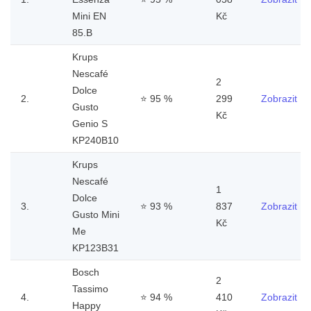
Mini EN
Kč
85.B
Krups
Nescafé
2
Dolce
2.
⭐
95 %
299
Zobrazit
Gusto
Kč
Genio S
KP240B10
Krups
Nescafé
1
Dolce
3.
⭐
93 %
837
Zobrazit
Gusto Mini
Kč
Me
KP123B31
Bosch
2
Tassimo
4.
⭐
94 %
410
Zobrazit
Happy