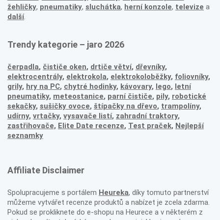
žehličky
,
pneumatiky
,
sluchátka
,
herní konzole
,
televize
a
další
.
Trendy kategorie – jaro 2026
čerpadla
,
čističe oken
,
drtiče větví
,
dřevníky
,
elektrocentrály
,
elektrokola
,
elektrokoloběžky
,
foliovníky
,
grily
,
hry na PC
,
chytré hodinky
,
kávovary
,
lego
,
letní
pneumatiky
,
meteostanice
,
parní čističe
,
pily
,
robotické
sekačky
,
sušičky ovoce
,
štípačky na dřevo
,
trampolíny
,
udírny
,
vrtačky
,
vysavače listí
,
zahradní traktory
,
zastřihovače,
Elite Date recenze
,
Test praček
,
Nejlepší
seznamky
Affiliate Disclaimer
Spolupracujeme s portálem
Heureka
, díky tomuto partnerství
můžeme vytvářet recenze produktů a nabízet je zcela zdarma.
Pokud se prokliknete do e-shopu na Heurece a v některém z