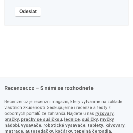
Recenzer.cz – S námi se rozhodnete
Recenzer.cz je recenzní magazín, který vytváříme na základě
vlastních zkušeností. Seskupujeme i recenze a testy z
odborných portálů ze zahraničí. Najdete u nás
rýžovary
,
pračky
,
pračky se sušičkou
,
lednice
,
sušičky
,
myčky
nádobí
,
vysavače
,
robotické vysavače
,
tablety
,
kávovary
,
matrace
,
autosedačky
,
kočárky
,
tepelná čerpadla
,