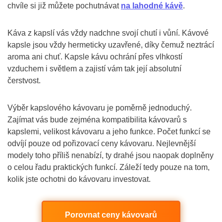
chvíle si již můžete pochutnávat
na lahodné kávě
.
Káva z kapslí vás vždy nadchne svojí chutí i vůní. Kávové
kapsle jsou vždy hermeticky uzavřené, díky čemuž neztrácí
aroma ani chuť. Kapsle kávu ochrání přes vlhkostí
vzduchem i světlem a zajistí vám tak její absolutní
čerstvost.
Výběr kapslového kávovaru je poměrně jednoduchý.
Zajímat vás bude zejména kompatibilita kávovarů s
kapslemi, velikost kávovaru a jeho funkce. Počet funkcí se
odvíjí pouze od pořizovací ceny kávovaru. Nejlevnější
modely toho příliš nenabízí, ty drahé jsou naopak doplněny
o celou řadu praktických funkcí. Záleží tedy pouze na tom,
kolik jste ochotni do kávovaru investovat.
Porovnat ceny kávovarů