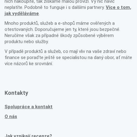
nich nakoupíte, tak získáme malou provizi. Vy nic navíc
neplatíte. Podobně to funguje i s dalšími partnery.
Více o tom,
jak vyděláváme
.
Mnoho produktů, služeb a e-shopů máme ověřených a
otestovaných. Doporučujeme jen ty, které jsou bezpečné.
Neručíme však za případné škody způsobené výběrem
produktu nebo služby.
V případě produktů a služeb, co mají vliv na vaše zdraví nebo
finance se poraďte ještě se specialistou na daný obor, ať máte
více názorů ke srovnání.
Kontakty
Spolupráce a kontakt
O nás
Jak vznikají recenze?