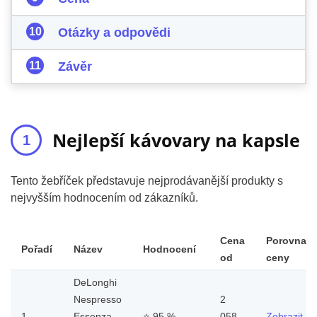
Otázky a odpovědi
Závěr
Nejlepší kávovary na kapsle
Tento žebříček představuje nejprodávanější produkty s
nejvyšším hodnocením od zákazníků.
Cena
Porovnat
Pořadí
Název
Hodnocení
od
ceny
DeLonghi
Nespresso
2
1.
Essenza
⭐
95 %
058
Zobrazit