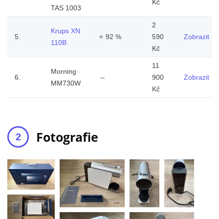
Kč
TAS 1003
2
Krups XN
5.
⭐
92 %
590
Zobrazit
110B
Kč
11
Morning
6.
–
900
Zobrazit
MM730W
Kč
Fotografie