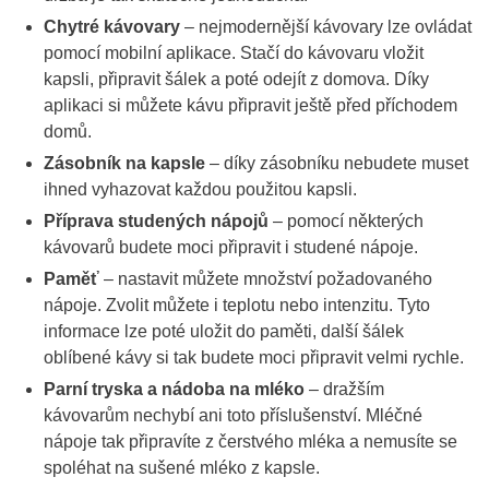
Chytré kávovary
– nejmodernější kávovary lze ovládat
pomocí mobilní aplikace. Stačí do kávovaru vložit
kapsli, připravit šálek a poté odejít z domova. Díky
aplikaci si můžete kávu připravit ještě před příchodem
domů.
Zásobník na kapsle
– díky zásobníku nebudete muset
ihned vyhazovat každou použitou kapsli.
Příprava studených nápojů
– pomocí některých
kávovarů budete moci připravit i studené nápoje.
Paměť
– nastavit můžete množství požadovaného
nápoje. Zvolit můžete i teplotu nebo intenzitu. Tyto
informace lze poté uložit do paměti, další šálek
oblíbené kávy si tak budete moci připravit velmi rychle.
Parní tryska a nádoba na mléko
– dražším
kávovarům nechybí ani toto příslušenství. Mléčné
nápoje tak připravíte z čerstvého mléka a nemusíte se
spoléhat na sušené mléko z kapsle.