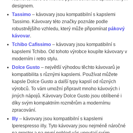
designem.
Tassimo
– kávovary jsou kompatibilní s kapslemi
Tassimo. Kávovary této značky poznáte podle
robustnějšího vzhledu, který může připomínat
pákový
kávovar
.
Tchibo Cafissimo
– kávovary jsou kompatibilní s
kapslemi Tchibo. Od tohoto výrobce koupíte kávovary v
moderním i retro stylu.
Dolce Gusto
– největší výhodou těchto kávovarů je
kompatibilita s různými kapslemi. Používat můžete
kapsle Dolce Gusto a další typy kapslí od různých
výrobců. To vám umožní připravit mnoho kávových i
jiných nápojů. Kávovary Dolce Gusto jsou oblíbené i
díky svým kompaktním rozměrům a modernímu
zpracování.
Illy
– kávovary jsou kompatibilní s kapslemi
Iperespresso illy. Tyto kávovary jsou nejméně náročné
na prostor a na první pohled vás upoutají svým