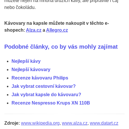
můžete nejen na mnoha druzích kávy, ale připravíte i čaj
nebo čokoládu.
Kávovary na kapsle můžete nakoupit v těchto e-
shopech:
Alza.cz
a
Allegro.cz
Podobné články, co by vás mohly zajímat
Nejlepší kávy
Nejlepší kávovary
Recenze kávovaru Philips
Jak vybrat cestovní kávovar?
Jak vybrat kapsle do kávovaru?
Recenze Nespresso Krups XN 110B
Zdroje:
www.wikipedia.org
,
www.alza.cz
,
www.datart.cz