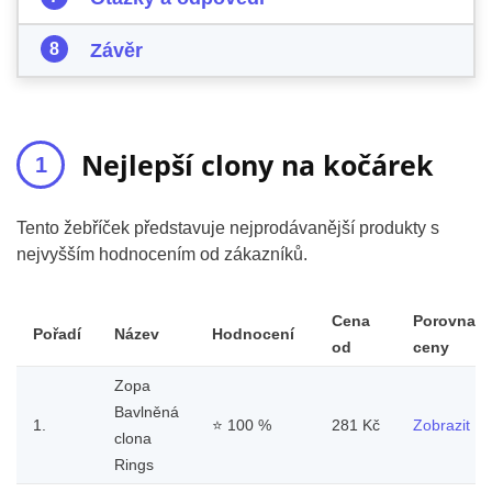
Závěr
Nejlepší clony na kočárek
Tento žebříček představuje nejprodávanější produkty s
nejvyšším hodnocením od zákazníků.
Cena
Porovnat
Pořadí
Název
Hodnocení
od
ceny
Zopa
Bavlněná
1.
⭐
100 %
281 Kč
Zobrazit
clona
Rings