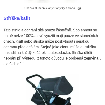
Ukázka sluneční clony: BabyStyle clona Egg
Stříška/kšilt
Tato stínidla ochrání dítě pouze částečně. Spolehnout se
na ně nelze 100% a své využití mají pouze ve slunečních
dnech. Kšilt nebo stříška může poskytnout i nějakou
ochranu před deštěm. Stejně jako clonu můžete i stříšku
nasadit na každý kočárek i autosedačku. Stříška dítěti
nebrání při výhledu, z tohoto důvodu je oblíbená zejména u
starších dětí.