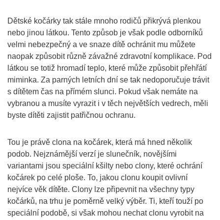
Dětské kočárky tak stále mnoho rodičů přikrývá plenkou
nebo jinou látkou. Tento způsob je však podle odborníků
velmi nebezpečný a ve snaze dítě ochránit mu můžete
naopak způsobit různě závažné zdravotní komplikace. Pod
látkou se totiž hromadí teplo, které může způsobit přehřátí
miminka. Za parných letních dní se tak nedoporučuje trávit
s dítětem čas na přímém slunci. Pokud však nemáte na
vybranou a musíte vyrazit i v těch největších vedrech, měli
byste dítěti zajistit patřičnou ochranu.
Tou je právě clona na kočárek, která má hned několik
podob. Nejznámější verzí je slunečník, novějšími
variantami jsou speciální kšilty nebo clony, které ochrání
kočárek po celé ploše. To, jakou clonu koupit ovlivní
nejvíce věk dítěte. Clony lze připevnit na všechny typy
kočárků, na trhu je poměrně velký výběr. Ti, kteří touží po
speciální podobě, si však mohou nechat clonu vyrobit na