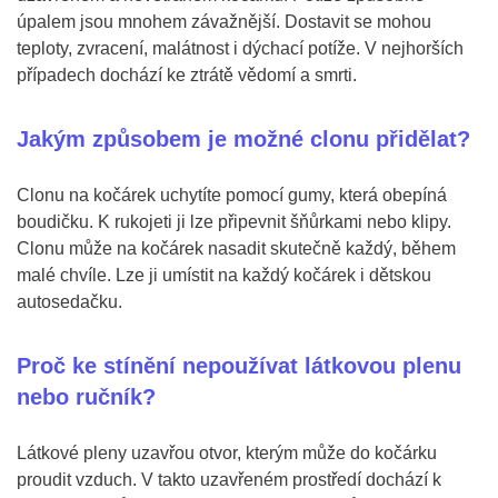
úpalem jsou mnohem závažnější. Dostavit se mohou
teploty, zvracení, malátnost i dýchací potíže. V nejhorších
případech dochází ke ztrátě vědomí a smrti.
Jakým způsobem je možné clonu přidělat?
Clonu na kočárek uchytíte pomocí gumy, která obepíná
boudičku. K rukojeti ji lze připevnit šňůrkami nebo klipy.
Clonu může na kočárek nasadit skutečně každý, během
malé chvíle. Lze ji umístit na každý kočárek i dětskou
autosedačku.
Proč ke stínění nepoužívat látkovou plenu
nebo ručník?
Látkové pleny uzavřou otvor, kterým může do kočárku
proudit vzduch. V takto uzavřeném prostředí dochází k