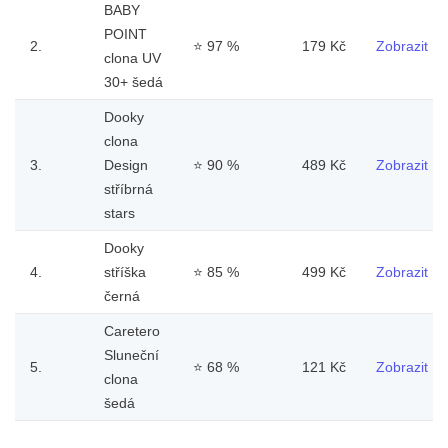
BABY
POINT
2.
⭐
97 %
179 Kč
Zobrazit
clona UV
30+ šedá
Dooky
clona
3.
Design
⭐
90 %
489 Kč
Zobrazit
stříbrná
stars
Dooky
4.
stříška
⭐
85 %
499 Kč
Zobrazit
černá
Caretero
Sluneční
5.
⭐
68 %
121 Kč
Zobrazit
clona
šedá