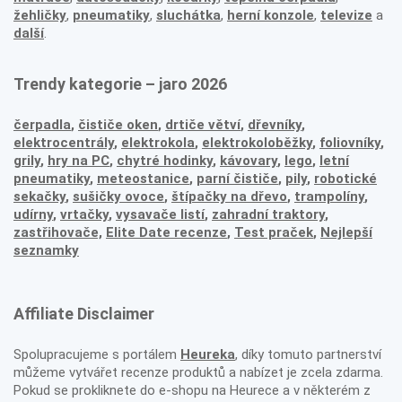
žehličky
,
pneumatiky
,
sluchátka
,
herní konzole
,
televize
a
další
.
Trendy kategorie – jaro 2026
čerpadla
,
čističe oken
,
drtiče větví
,
dřevníky
,
elektrocentrály
,
elektrokola
,
elektrokoloběžky
,
foliovníky
,
grily
,
hry na PC
,
chytré hodinky
,
kávovary
,
lego
,
letní
pneumatiky
,
meteostanice
,
parní čističe
,
pily
,
robotické
sekačky
,
sušičky ovoce
,
štípačky na dřevo
,
trampolíny
,
udírny
,
vrtačky
,
vysavače listí
,
zahradní traktory
,
zastřihovače,
Elite Date recenze
,
Test praček
,
Nejlepší
seznamky
Affiliate Disclaimer
Spolupracujeme s portálem
Heureka
, díky tomuto partnerství
můžeme vytvářet recenze produktů a nabízet je zcela zdarma.
Pokud se prokliknete do e-shopu na Heurece a v některém z