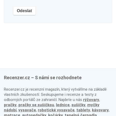
Recenzer.cz – S námi se rozhodnete
Recenzer.cz je recenzní magazín, který vytváříme na základě
vlastních zkušeností. Seskupujeme i recenze a testy z
odborných portálů ze zahraničí. Najdete u nás
rýžovary
,
pračky
,
pračky se sušičkou
,
lednice
,
sušičky
,
myčky
nádobí
,
vysavače
,
robotické vysavače
,
tablety
,
kávovary
,
matrace
,
autosedačky
,
kočárky
,
tepelná čerpadla
,