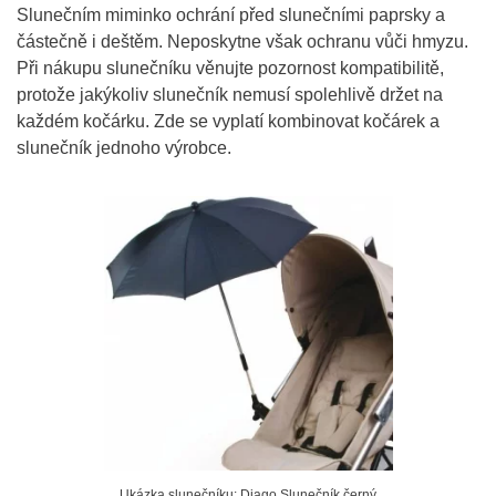
Slunečním miminko ochrání před slunečními paprsky a
částečně i deštěm. Neposkytne však ochranu vůči hmyzu.
Při nákupu slunečníku věnujte pozornost kompatibilitě,
protože jakýkoliv slunečník nemusí spolehlivě držet na
každém kočárku. Zde se vyplatí kombinovat kočárek a
slunečník jednoho výrobce.
Ukázka slunečníku: Diago Slunečník černý