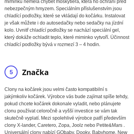
miminku neměla chybět moskytiéra, která ho ochrání před
nebezpečným hmyzem. Speciálním příslušenstvím jsou
chladící podložky, které se vkládají do kočárku. Instalovat
je však můžete i do autosedačky nebo sedačky na jízdní
kolo. Uvnitř chladící podložky se nachází speciální gel,
který dokáže ochladit teplo, které miminko vytvoří. Účinnost
chladící podložky bývá v rozmezí 3 – 4 hodin.
Značka
Clony na kočárek jsou velmi často kompatibilní s
jakýmkoliv kočárek. Výrobce vás bude zajímat spíše tehdy,
pokud chcete kočárek dokonale vyladit, nebo plánujete
clonu používat celoročně a vyšší investice se vám tak
skutečně vyplatí. Mezi spolehlivé výrobce patří především
clony X-lander, Caretero, Zopa, Joolz nebo Petite&Mars .
Universální clony nabízí GObaby, Dooky, Babyhome, New