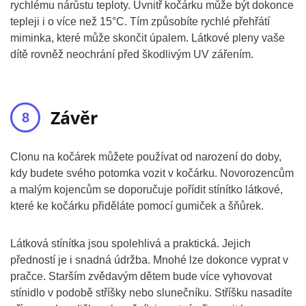
rychlému nárůstu teploty. Uvnitř kočárku může být dokonce
tepleji i o více než 15°C. Tím způsobíte rychlé přehřátí
miminka, které může skončit úpalem. Látkové pleny vaše
dítě rovněž neochrání před škodlivým UV zářením.
Závěr
Clonu na kočárek můžete používat od narození do doby,
kdy budete svého potomka vozit v kočárku. Novorozencům
a malým kojencům se doporučuje pořídit stínítko látkové,
které ke kočárku přiděláte pomocí gumiček a šňůrek.
Látková stínítka jsou spolehlivá a praktická. Jejich
předností je i snadná údržba. Mnohé lze dokonce vyprat v
pračce. Starším zvědavým dětem bude více vyhovovat
stínidlo v podobě stříšky nebo slunečníku. Stříšku nasadíte