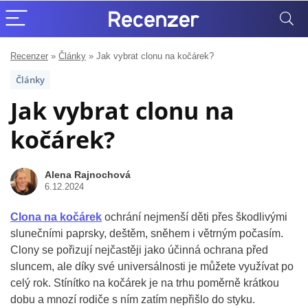
Recenzer
»
Články
»
Jak vybrat clonu na kočárek?
Články
Jak vybrat clonu na
kočárek?
Alena Rajnochová
6.12.2024
Clona na kočárek
ochrání nejmenší děti přes škodlivými
slunečními paprsky, deštěm, sněhem i větrným počasím.
Clony se pořizují nejčastěji jako účinná ochrana před
sluncem, ale díky své universálnosti je můžete využívat po
celý rok. Stínítko na kočárek je na trhu poměrně krátkou
dobu a mnozí rodiče s ním zatím nepřišlo do styku.