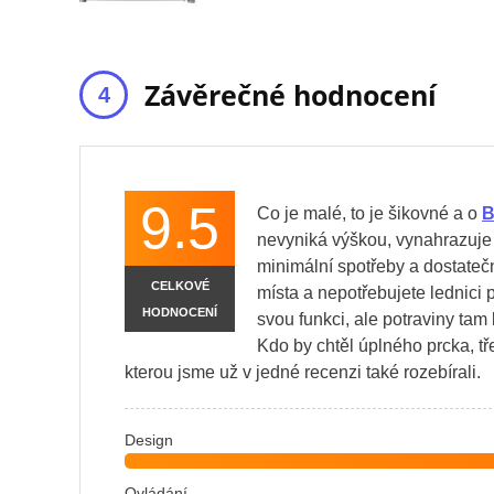
Závěrečné hodnocení
9.5
Co je malé, to je šikovné a o
B
nevyniká výškou, vynahrazuje 
minimální spotřeby a dostatečn
CELKOVÉ
místa a nepotřebujete lednici pr
HODNOCENÍ
svou funkci, ale potraviny tam
Kdo by chtěl úplného prcka, t
kterou jsme už v jedné recenzi také rozebírali.
Design
Ovládání