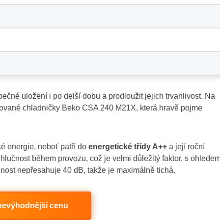
čné uložení i po delší dobu a prodloužit jejich trvanlivost. Na
nované chladničky Beko CSA 240 M21X, která hravě pojme
ké energie, neboť patří do
energetické třídy A++
a její roční
hlučnost během provozu, což je velmi důležitý faktor, s ohlede
čnost nepřesahuje 40 dB, takže je maximálně tichá.
t nevýhodnější cenu