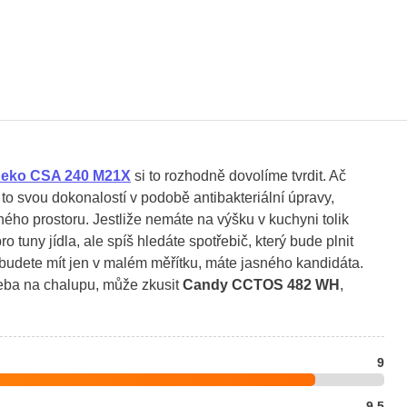
eko CSA 240 M21X
si to rozhodně dovolíme tvrdit. Ač
to svou dokonalostí v podobě antibakteriální úpravy,
ého prostoru. Jestliže nemáte na výšku v kuchyni tolik
o tuny jídla, ale spíš hledáte spotřebič, který bude plnit
 budete mít jen v malém měřítku, máte jasného kandidáta.
řeba na chalupu, může zkusit
Candy CCTOS 482 WH
,
9
9.5