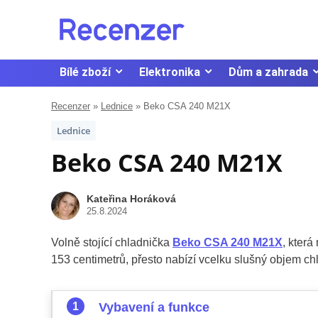
Bílé zboží
Elektronika
Dům a zahrada
Recenzer
»
Lednice
»
Beko CSA 240 M21X
Lednice
Beko CSA 240 M21X
Kateřina Horáková
25.8.2024
Volně stojící chladnička
Beko CSA 240 M21X
, která
153 centimetrů, přesto nabízí vcelku slušný objem chlad
Vybavení a funkce