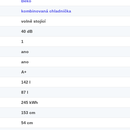
Beko
kombinovaná chladnička
volně stojící
40 dB
1
ano
ano
A+
142 l
87 l
245 kWh
153 cm
54 cm