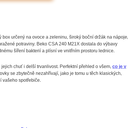
ý box určený na ovoce a zeleninu, široký boční držák na nápoje,
amražené potraviny. Beko CSA 240 M21X dostala do výbavy
ednému šíření bakterií a plísní ve vnitřním prostoru lednice.
jejich chuť i delší trvanlivost. Perfektní přehled o všem,
co je v
ovky se zbytečně nezahřívají, jako je tomu u těch klasických,
ní vašeho spotřebiče.