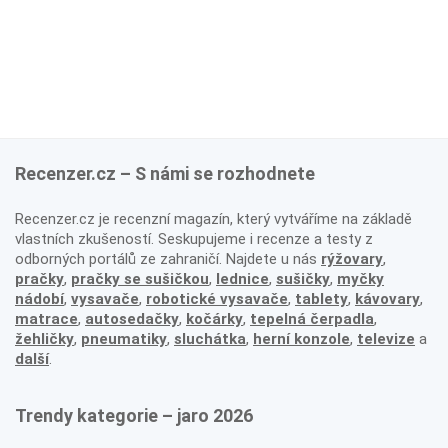
Recenzer.cz – S námi se rozhodnete
Recenzer.cz je recenzní magazín, který vytváříme na základě
vlastních zkušeností. Seskupujeme i recenze a testy z
odborných portálů ze zahraničí. Najdete u nás
rýžovary
,
pračky
,
pračky se sušičkou
,
lednice
,
sušičky
,
myčky
nádobí
,
vysavače
,
robotické vysavače
,
tablety
,
kávovary
,
matrace
,
autosedačky
,
kočárky
,
tepelná čerpadla
,
žehličky
,
pneumatiky
,
sluchátka
,
herní konzole
,
televize
a
další
.
Trendy kategorie – jaro 2026