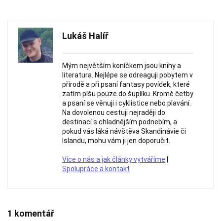
Lukáš Halíř
Mým největším koníčkem jsou knihy a
literatura. Nejlépe se odreaguji pobytem v
přírodě a při psaní fantasy povídek, které
zatím píšu pouze do šuplíku. Kromě četby
a psaní se věnuji i cyklistice nebo plavání.
Na dovolenou cestuji nejraději do
destinací s chladnějším podnebím, a
pokud vás láká návštěva Skandinávie či
Islandu, mohu vám ji jen doporučit.
Více o nás a jak články vytváříme
|
Spolupráce a kontakt
1 komentář