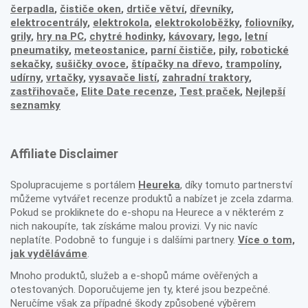
čerpadla
,
čističe oken
,
drtiče větví
,
dřevníky
,
elektrocentrály
,
elektrokola
,
elektrokoloběžky
,
foliovníky
,
grily
,
hry na PC
,
chytré hodinky
,
kávovary
,
lego
,
letní
pneumatiky
,
meteostanice
,
parní čističe
,
pily
,
robotické
sekačky
,
sušičky ovoce
,
štípačky na dřevo
,
trampolíny
,
udírny
,
vrtačky
,
vysavače listí
,
zahradní traktory
,
zastřihovače,
Elite Date recenze
,
Test praček
,
Nejlepší
seznamky
Affiliate Disclaimer
Spolupracujeme s portálem
Heureka
, díky tomuto partnerství
můžeme vytvářet recenze produktů a nabízet je zcela zdarma.
Pokud se prokliknete do e-shopu na Heurece a v některém z
nich nakoupíte, tak získáme malou provizi. Vy nic navíc
neplatíte. Podobně to funguje i s dalšími partnery.
Více o tom,
jak vyděláváme
.
Mnoho produktů, služeb a e-shopů máme ověřených a
otestovaných. Doporučujeme jen ty, které jsou bezpečné.
Neručíme však za případné škody způsobené výběrem