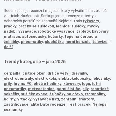
Recenzer.cz je recenzní magazín, který vytváříme na základě
vlastních zkušeností. Seskupujeme i recenze a testy z
odborných portálů ze zahraničí. Najdete u nás
rýžovary
,
pračky
,
pračky se sušičkou
,
lednice
,
sušičky
,
myčky
nádobí
,
vysavače
,
robotické vysavače
,
tablety
,
kávovary
,
matrace
,
autosedačky
,
kočárky
,
tepelná čerpadla
,
žehličky
,
pneumatiky
,
sluchátka
,
herní konzole
,
televize
a
další
.
Trendy kategorie – jaro 2026
čerpadla
,
čističe oken
,
drtiče větví
,
dřevníky
,
elektrocentrály
,
elektrokola
,
elektrokoloběžky
,
foliovníky
,
grily
,
hry na PC
,
chytré hodinky
,
kávovary
,
lego
,
letní
pneumatiky
,
meteostanice
,
parní čističe
,
pily
,
robotické
sekačky
,
sušičky ovoce
,
štípačky na dřevo
,
trampolíny
,
udírny
,
vrtačky
,
vysavače listí
,
zahradní traktory
,
zastřihovače,
Elite Date recenze
,
Test praček
,
Nejlepší
seznamky