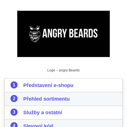
Logo – angry Beards
Představení e-shopu
Přehled sortimentu
Služby a ostatní
Slevový kód