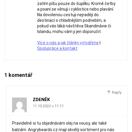
zatím píšu pouze do šuplíku. Kromě četby
a psaní se věnuji i cyklistice nebo plavání.
Na dovolenou cestuji nejraději do
destinací s chladnějším podnebím, a
pokud vás láká návštěva Skandinávie či
Islandu, mohu vám ji jen doporučit.
Více o nás a jak články vytváříme
|
Spolupráce a kontakt
1 komentář
Reply
ZDENĚK
11.10.2022 v 11:11
Pravidelně si tu objednávám olej na vousy, ale také
balzám. Angrybeards.cz mají skvělý sortiment pro nás