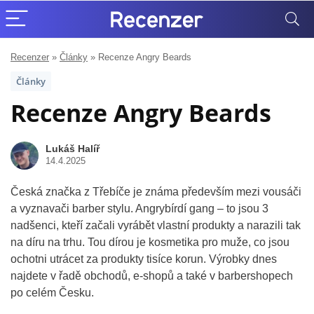
Recenzer
»
Články
»
Recenze Angry Beards
Články
Recenze Angry Beards
Lukáš Halíř
14.4.2025
Česká značka z Třebíče je známa především mezi vousáči
a vyznavači barber stylu. Angrybírdí gang – to jsou 3
nadšenci, kteří začali vyrábět vlastní produkty a narazili tak
na díru na trhu. Tou dírou je kosmetika pro muže, co jsou
ochotni utrácet za produkty tisíce korun. Výrobky dnes
najdete v řadě obchodů, e-shopů a také v barbershopech
po celém Česku.