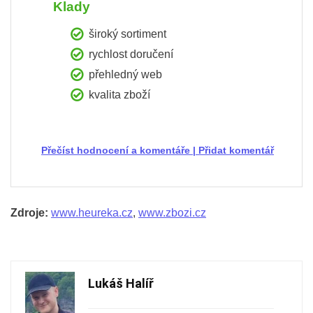
Klady
široký sortiment
rychlost doručení
přehledný web
kvalita zboží
Přečíst hodnocení a komentáře
|
Přidat komentář
Zdroje:
www.heureka.cz
,
www.zbozi.cz
Lukáš Halíř