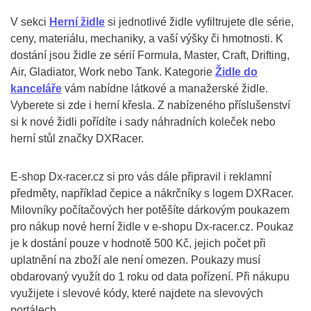
V sekci
Herní židle
si jednotlivé židle vyfiltrujete dle série,
ceny, materiálu, mechaniky, a vaší výšky či hmotnosti. K
dostání jsou židle ze sérií Formula, Master, Craft, Drifting,
Air, Gladiator, Work nebo Tank. Kategorie
Židle do
kanceláře
vám nabídne látkové a manažerské židle.
Vyberete si zde i herní křesla. Z nabízeného příslušenství
si k nové židli pořídíte i sady náhradních koleček nebo
herní stůl značky DXRacer.
E-shop Dx-racer.cz si pro vás dále připravil i reklamní
předměty, například čepice a nákrčníky s logem DXRacer.
Milovníky počítačových her potěšíte dárkovým poukazem
pro nákup nové herní židle v e-shopu Dx-racer.cz. Poukaz
je k dostání pouze v hodnotě 500 Kč, jejich počet při
uplatnění na zboží ale není omezen. Poukazy musí
obdarovaný využít do 1 roku od data pořízení. Při nákupu
využijete i slevové kódy, které najdete na slevových
portálech.