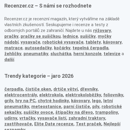
Recenzer.cz – S námi se rozhodnete
Recenzer.cz je recenzní magazín, který vytváříme na základě
vlastních zkušeností. Seskupujeme i recenze a testy z
odborných portálů ze zahraničí. Najdete u nás
rýžovary
,
pračky
,
pračky se sušičkou
,
lednice
,
sušičky
,
myčky
nádobí
,
vysavače
,
robotické vysavače
,
tablety
,
kávovary
,
matrace
,
autosedačky
,
kočárky
,
tepelná čerpadla
,
žehličky
,
pneumatiky
,
sluchátka
,
herní konzole
,
televize
a
další
.
Trendy kategorie – jaro 2026
čerpadla
,
čističe oken
,
drtiče větví
,
dřevníky
,
elektrocentrály
,
elektrokola
,
elektrokoloběžky
,
foliovníky
,
grily
,
hry na PC
,
chytré hodinky
,
kávovary
,
lego
,
letní
pneumatiky
,
meteostanice
,
parní čističe
,
pily
,
robotické
sekačky
,
sušičky ovoce
,
štípačky na dřevo
,
trampolíny
,
udírny
,
vrtačky
,
vysavače listí
,
zahradní traktory
,
zastřihovače,
Elite Date recenze
,
Test praček
,
Nejlepší
seznamky