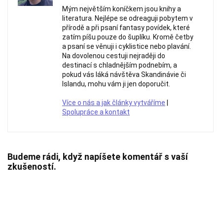
Mým největším koníčkem jsou knihy a
literatura. Nejlépe se odreaguji pobytem v
přírodě a při psaní fantasy povídek, které
zatím píšu pouze do šuplíku. Kromě četby
a psaní se věnuji i cyklistice nebo plavání.
Na dovolenou cestuji nejraději do
destinací s chladnějším podnebím, a
pokud vás láká návštěva Skandinávie či
Islandu, mohu vám ji jen doporučit.
Více o nás a jak články vytváříme
|
Spolupráce a kontakt
Budeme rádi, když napíšete komentář s vaší
zkušeností.