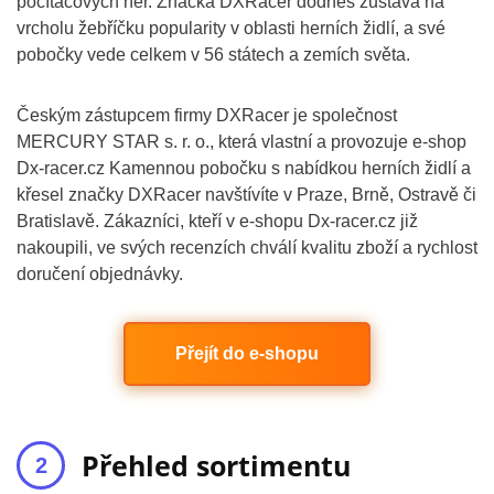
počítačových her. Značka DXRacer dodnes zůstává na
vrcholu žebříčku popularity v oblasti herních židlí, a své
pobočky vede celkem v 56 státech a zemích světa.
Českým zástupcem firmy DXRacer je společnost
MERCURY STAR s. r. o., která vlastní a provozuje e-shop
Dx-racer.cz Kamennou pobočku s nabídkou herních židlí a
křesel značky DXRacer navštívíte v Praze, Brně, Ostravě či
Bratislavě. Zákazníci, kteří v e-shopu Dx-racer.cz již
nakoupili, ve svých recenzích chválí kvalitu zboží a rychlost
doručení objednávky.
Přejít do e-shopu
Přehled sortimentu