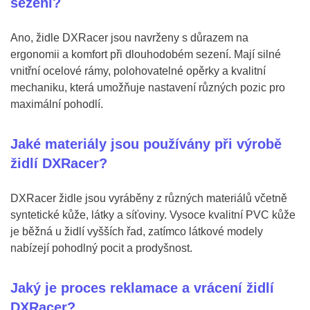
sezení?
Ano, židle DXRacer jsou navrženy s důrazem na
ergonomii a komfort při dlouhodobém sezení. Mají silné
vnitřní ocelové rámy, polohovatelné opěrky a kvalitní
mechaniku, která umožňuje nastavení různých pozic pro
maximální pohodlí​.
Jaké materiály jsou používány při výrobě
židlí DXRacer?
DXRacer židle jsou vyráběny z různých materiálů včetně
syntetické kůže, látky a síťoviny. Vysoce kvalitní PVC kůže
je běžná u židlí vyšších řad, zatímco látkové modely
nabízejí pohodlný pocit a prodyšnost.
Jaký je proces reklamace a vrácení židlí
DXRacer?