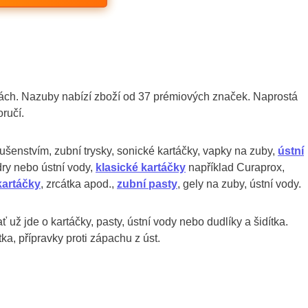
hách. Nazuby nabízí zboží od 37 prémiových značek. Naprostá
oručí.
slušenstvím, zubní trysky, sonické kartáčky, vapky na zuby,
ústní
dry nebo ústní vody,
klasické kartáčky
například Curaprox,
kartáčky
, zrcátka apod.,
zubní pasty
, gely na zuby, ústní vody.
ť už jde o kartáčky, pasty, ústní vody nebo dudlíky a šidítka.
ka, přípravky proti zápachu z úst.