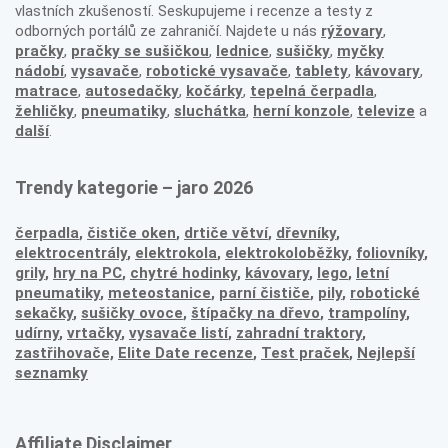
vlastních zkušeností. Seskupujeme i recenze a testy z
odborných portálů ze zahraničí. Najdete u nás
rýžovary
,
pračky
,
pračky se sušičkou
,
lednice
,
sušičky
,
myčky
nádobí
,
vysavače
,
robotické vysavače
,
tablety
,
kávovary
,
matrace
,
autosedačky
,
kočárky
,
tepelná čerpadla
,
žehličky
,
pneumatiky
,
sluchátka
,
herní konzole
,
televize
a
další
.
Trendy kategorie – jaro 2026
čerpadla
,
čističe oken
,
drtiče větví
,
dřevníky
,
elektrocentrály
,
elektrokola
,
elektrokoloběžky
,
foliovníky
,
grily
,
hry na PC
,
chytré hodinky
,
kávovary
,
lego
,
letní
pneumatiky
,
meteostanice
,
parní čističe
,
pily
,
robotické
sekačky
,
sušičky ovoce
,
štípačky na dřevo
,
trampolíny
,
udírny
,
vrtačky
,
vysavače listí
,
zahradní traktory
,
zastřihovače,
Elite Date recenze
,
Test praček
,
Nejlepší
seznamky
Affiliate Disclaimer