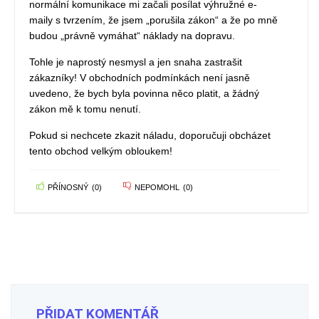
normální komunikace mi začali posílat výhružné e-
maily s tvrzením, že jsem „porušila zákon“ a že po mně
budou „právně vymáhat“ náklady na dopravu.
Tohle je naprostý nesmysl a jen snaha zastrašit
zákazníky! V obchodních podmínkách není jasně
uvedeno, že bych byla povinna něco platit, a žádný
zákon mě k tomu nenutí.
Pokud si nechcete zkazit náladu, doporučuji obcházet
tento obchod velkým obloukem!
PŘÍNOSNÝ
(
0
)
NEPOMOHL
(
0
)
PŘIDAT KOMENTÁŘ