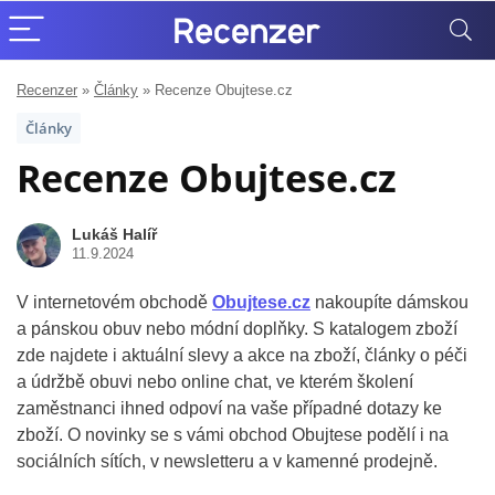
Recenzer
»
Články
»
Recenze Obujtese.cz
Články
Recenze Obujtese.cz
Lukáš Halíř
11.9.2024
V internetovém obchodě
Obujtese.cz
nakoupíte dámskou
a pánskou obuv nebo módní doplňky. S katalogem zboží
zde najdete i aktuální slevy a akce na zboží, články o péči
a údržbě obuvi nebo online chat, ve kterém školení
zaměstnanci ihned odpoví na vaše případné dotazy ke
zboží. O novinky se s vámi obchod Obujtese podělí i na
sociálních sítích, v newsletteru a v kamenné prodejně.