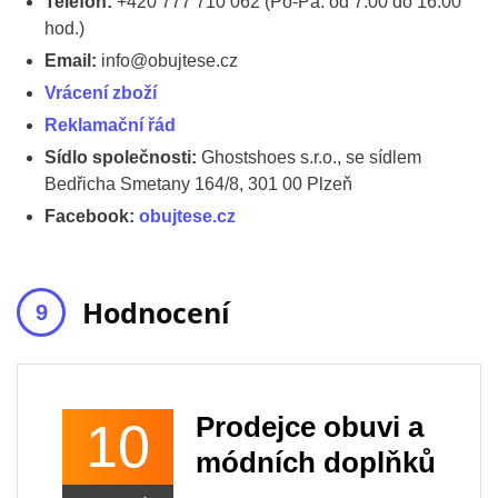
Telefon:
+420 777 710 062 (Po-Pá: od 7:00 do 16:00
hod.)
Email:
info@obujtese.cz
Vrácení zboží
Reklamační řád
Sídlo společnosti:
Ghostshoes s.r.o., se sídlem
Bedřicha Smetany 164/8, 301 00 Plzeň
Facebook:
obujtese.cz
Hodnocení
Prodejce obuvi a
10
módních doplňků