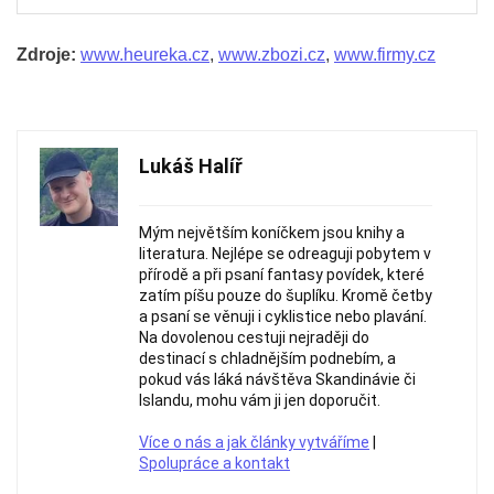
Zdroje:
www.heureka.cz
,
www.zbozi.cz
,
www.firmy.cz
Lukáš Halíř
Mým největším koníčkem jsou knihy a
literatura. Nejlépe se odreaguji pobytem v
přírodě a při psaní fantasy povídek, které
zatím píšu pouze do šuplíku. Kromě četby
a psaní se věnuji i cyklistice nebo plavání.
Na dovolenou cestuji nejraději do
destinací s chladnějším podnebím, a
pokud vás láká návštěva Skandinávie či
Islandu, mohu vám ji jen doporučit.
Více o nás a jak články vytváříme
|
Spolupráce a kontakt