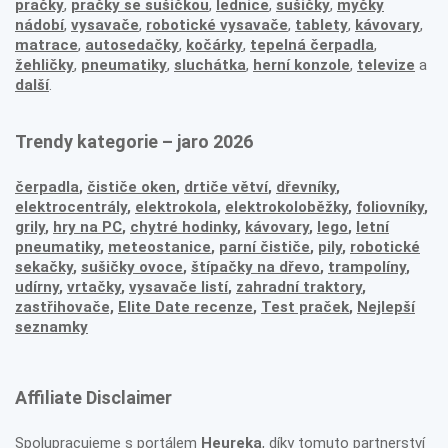
pračky
,
pračky se sušičkou
,
lednice
,
sušičky
,
myčky
nádobí
,
vysavače
,
robotické vysavače
,
tablety
,
kávovary
,
matrace
,
autosedačky
,
kočárky
,
tepelná čerpadla
,
žehličky
,
pneumatiky
,
sluchátka
,
herní konzole
,
televize
a
další
.
Trendy kategorie – jaro 2026
čerpadla
,
čističe oken
,
drtiče větví
,
dřevníky
,
elektrocentrály
,
elektrokola
,
elektrokoloběžky
,
foliovníky
,
grily
,
hry na PC
,
chytré hodinky
,
kávovary
,
lego
,
letní
pneumatiky
,
meteostanice
,
parní čističe
,
pily
,
robotické
sekačky
,
sušičky ovoce
,
štípačky na dřevo
,
trampolíny
,
udírny
,
vrtačky
,
vysavače listí
,
zahradní traktory
,
zastřihovače,
Elite Date recenze
,
Test praček
,
Nejlepší
seznamky
Affiliate Disclaimer
Spolupracujeme s portálem
Heureka
, díky tomuto partnerství