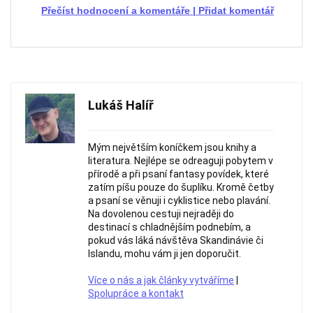
Přečíst hodnocení a komentáře
|
Přidat komentář
Lukáš Halíř
Mým největším koníčkem jsou knihy a
literatura. Nejlépe se odreaguji pobytem v
přírodě a při psaní fantasy povídek, které
zatím píšu pouze do šuplíku. Kromě četby
a psaní se věnuji i cyklistice nebo plavání.
Na dovolenou cestuji nejraději do
destinací s chladnějším podnebím, a
pokud vás láká návštěva Skandinávie či
Islandu, mohu vám ji jen doporučit.
Více o nás a jak články vytváříme
|
Spolupráce a kontakt