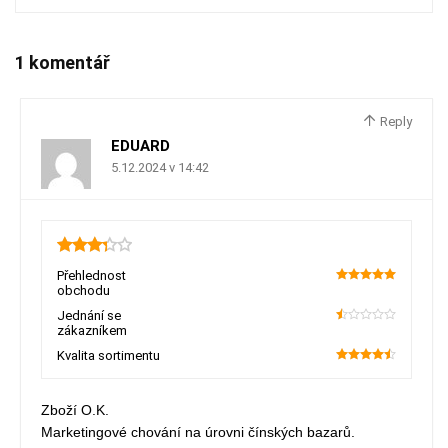
1 komentář
Reply
EDUARD
5.12.2024 v 14:42
3.3
Přehlednost
obchodu
100
Jednání se
zákazníkem
10
Kvalita sortimentu
90
Zboží O.K.
Marketingové chování na úrovni čínských bazarů.