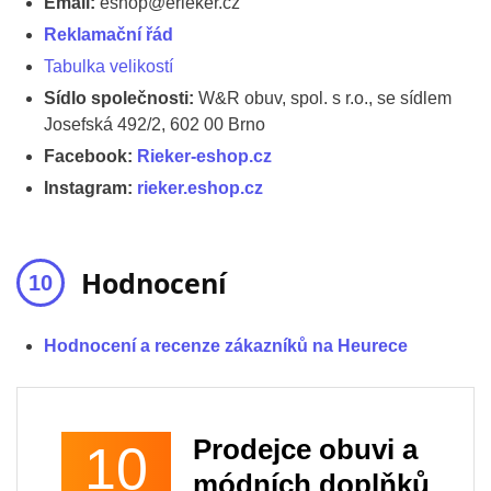
Email:
eshop@erieker.cz
Reklamační řád
Tabulka velikostí
Sídlo společnosti:
W&R obuv, spol. s r.o., se sídlem
Josefská 492/2, 602 00 Brno
Facebook:
Rieker-eshop.cz
Instagram:
rieker.eshop.cz
Hodnocení
Hodnocení a recenze zákazníků na Heurece
Prodejce obuvi a
10
módních doplňků