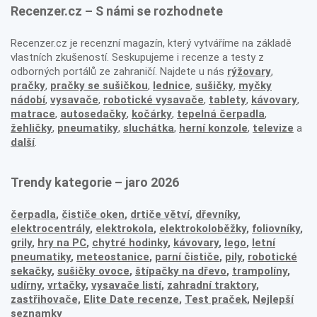
Recenzer.cz – S námi se rozhodnete
Recenzer.cz je recenzní magazín, který vytváříme na základě
vlastních zkušeností. Seskupujeme i recenze a testy z
odborných portálů ze zahraničí. Najdete u nás
rýžovary
,
pračky
,
pračky se sušičkou
,
lednice
,
sušičky
,
myčky
nádobí
,
vysavače
,
robotické vysavače
,
tablety
,
kávovary
,
matrace
,
autosedačky
,
kočárky
,
tepelná čerpadla
,
žehličky
,
pneumatiky
,
sluchátka
,
herní konzole
,
televize
a
další
.
Trendy kategorie – jaro 2026
čerpadla
,
čističe oken
,
drtiče větví
,
dřevníky
,
elektrocentrály
,
elektrokola
,
elektrokoloběžky
,
foliovníky
,
grily
,
hry na PC
,
chytré hodinky
,
kávovary
,
lego
,
letní
pneumatiky
,
meteostanice
,
parní čističe
,
pily
,
robotické
sekačky
,
sušičky ovoce
,
štípačky na dřevo
,
trampolíny
,
udírny
,
vrtačky
,
vysavače listí
,
zahradní traktory
,
zastřihovače,
Elite Date recenze
,
Test praček
,
Nejlepší
seznamky