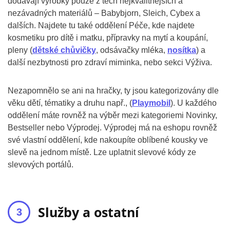
dodávají výrobky pouze z těch nejkvalitnějších a
nezávadných materiálů – Babybjorn, Sleich, Cybex a
dalších. Najdete tu také oddělení Péče, kde najdete
kosmetiku pro dítě i matku, přípravky na mytí a koupání,
pleny (
dětské chůvičky
, odsávačky mléka,
nosítka
) a
další nezbytnosti pro zdraví miminka, nebo sekci Výživa.
Nezapomnělo se ani na hračky, ty jsou kategorizovány dle
věku dětí, tématiky a druhu např., (
Playmobil
). U každého
oddělení máte rovněž na výběr mezi kategoriemi Novinky,
Bestseller nebo Výprodej. Výprodej má na eshopu rovněž
své vlastní oddělení, kde nakoupíte oblíbené kousky ve
slevě na jednom místě. Lze uplatnit slevové kódy ze
slevových portálů.
Služby a ostatní