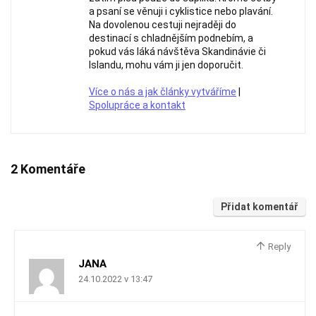
a psaní se věnuji i cyklistice nebo plavání.
Na dovolenou cestuji nejraději do
destinací s chladnějším podnebím, a
pokud vás láká návštěva Skandinávie či
Islandu, mohu vám ji jen doporučit.
Více o nás a jak články vytváříme
|
Spolupráce a kontakt
2 Komentáře
Přidat komentář
Reply
JANA
24.10.2022 v 13:47