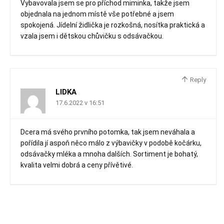
Vybavovala jsem se pro příchod miminka, takže jsem
objednala na jednom místě vše potřebné a jsem
spokojená. Jídelní židlička je rozkošná, nosítka praktická a
vzala jsem i dětskou chůvičku s odsávačkou.
Reply
LIDKA
17.6.2022 v 16:51
Dcera má svého prvního potomka, tak jsem neváhala a
pořídila jí aspoň něco málo z výbavičky v podobě kočárku,
odsávačky mléka a mnoha dalších. Sortiment je bohatý,
kvalita velmi dobrá a ceny přívětivé.