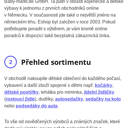
Baby-markt.de GmbH. Ta patří v oblasti kojenecké a dětské
výbavy k jednomu z prvních obchodníků online
v Německu. V současnosti jde také o největší jméno na
německém trhu. Eshop byl založen v roce 2003. Pokud
potřebujete poradit s výběrem, je vám kromě online
poradců k dispozici také bezplatná zákaznická linka.
Přehled sortimentu
V obchodě nakoupíte dětské oblečení do každého počasí,
vybavení a další zboží spojené s dětmi např.
kočárky
,
dětské postýlky
, lehátka pro miminka,
jídelní židličky
(
rostoucí židle
), dudlíky,
autosedačky
,
sedačky na kolo
nebo
podsedáky do auta
.
To vše od osvědčených výrobců a známých značek, které