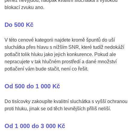
peněz nevyjdou, naopak kvalitní sluchátka s vysokou
blokací zvuku ano.
Do 500 Kč
V této cenové kategorii najdete kromě špuntů do uší
sluchátka přes hlavu s nižším SNR, které tudíž nedokáží
potlačit tolik hluku jako jejich konkurence. Pokud ale
nepracujete v tak hlučném prostředí a dané množství
potlačení vám bude stačit, není co řešit.
Od 500 do 1 000 Kč
Do tisícovky zakoupíte kvalitní sluchátka s vyšší ochranou
proti hluku, jinak se od těch levnějších příliš neliší.
Od 1 000 do 3 000 Kč