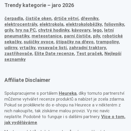
Trendy kategorie – jaro 2026
čerpadla
,
čističe oken
,
drtiče větví
,
dřevníky
,
elektrocentrály
,
elektrokola
,
elektrokoloběžky
,
foliovníky
,
grily
,
hry na PC
,
chytré hodinky
,
kávovary
,
lego
,
letní
pneumatiky
,
meteostanice
,
parní čističe
,
pily
,
robotické
sekačky
,
sušičky ovoce
,
štípačky na dřevo
,
trampolíny
,
udírny
,
vrtačky
,
vysavače listí
,
zahradní traktory
,
zastřihovače,
Elite Date recenze
,
Test praček
,
Nejlepší
seznamky
Affiliate Disclaimer
Spolupracujeme s portálem
Heureka
, díky tomuto partnerství
můžeme vytvářet recenze produktů a nabízet je zcela zdarma.
Pokud se prokliknete do e-shopu na Heurece a v některém z
nich nakoupíte, tak získáme malou provizi. Vy nic navíc
neplatíte. Podobně to funguje i s dalšími partnery.
Více o tom,
jak vyděláváme
.