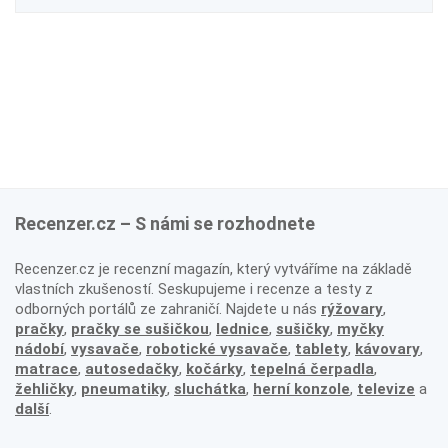
Recenzer.cz – S námi se rozhodnete
Recenzer.cz je recenzní magazín, který vytváříme na základě
vlastních zkušeností. Seskupujeme i recenze a testy z
odborných portálů ze zahraničí. Najdete u nás
rýžovary
,
pračky
,
pračky se sušičkou
,
lednice
,
sušičky
,
myčky
nádobí
,
vysavače
,
robotické vysavače
,
tablety
,
kávovary
,
matrace
,
autosedačky
,
kočárky
,
tepelná čerpadla
,
žehličky
,
pneumatiky
,
sluchátka
,
herní konzole
,
televize
a
další
.