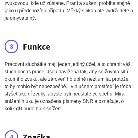
zvukovodu, kde už zůstane. Praní a sušení probíhá stejně
jako u předchozího případu. Měkký silikon ale vydrží déle a
je omyvatelný.
Funkce
Pracovní sluchátka mají jeden jediný účel, a to chránit váš
sluch počas práce. Jsou navržena tak, aby snižovala sílu
okolního zvuku, ale zároveň ho úplně neztlumila, protože
to by mohlo být nebezpečné. I v hlučném prostředí je třeba
slyšet okolní zvuky, abyste byli neustále ve střehu. Míra
snížení hluku je označena písmeny SNR a označuje, o
kolik dB bude hluk snížen.
Značka