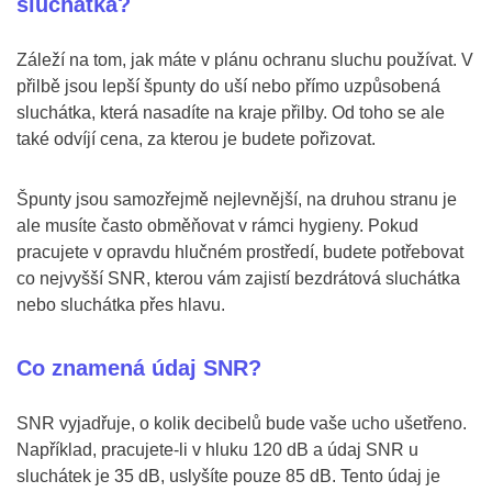
sluchátka?
Záleží na tom, jak máte v plánu ochranu sluchu používat. V
přilbě jsou lepší špunty do uší nebo přímo uzpůsobená
sluchátka, která nasadíte na kraje přilby. Od toho se ale
také odvíjí cena, za kterou je budete pořizovat.
Špunty jsou samozřejmě nejlevnější, na druhou stranu je
ale musíte často obměňovat v rámci hygieny. Pokud
pracujete v opravdu hlučném prostředí, budete potřebovat
co nejvyšší SNR, kterou vám zajistí bezdrátová sluchátka
nebo sluchátka přes hlavu.
Co znamená údaj SNR?
SNR vyjadřuje, o kolik decibelů bude vaše ucho ušetřeno.
Například, pracujete-li v hluku 120 dB a údaj SNR u
sluchátek je 35 dB, uslyšíte pouze 85 dB. Tento údaj je