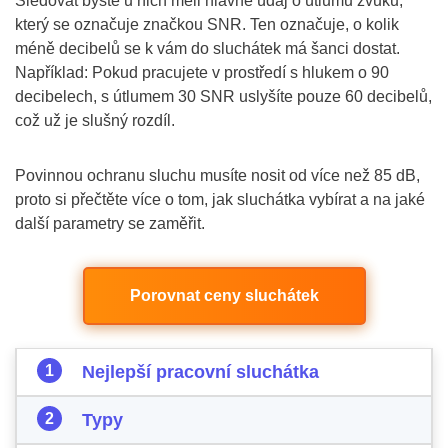
Sledovat byste u nich měli hlavně údaj o útlumu zvuku,
který se označuje značkou SNR. Ten označuje, o kolik
méně decibelů se k vám do sluchátek má šanci dostat.
Například: Pokud pracujete v prostředí s hlukem o 90
decibelech, s útlumem 30 SNR uslyšíte pouze 60 decibelů,
což už je slušný rozdíl.
Povinnou ochranu sluchu musíte nosit od více než 85 dB,
proto si přečtěte více o tom, jak sluchátka vybírat a na jaké
další parametry se zaměřit.
Porovnat ceny sluchátek
Nejlepší pracovní sluchátka
Typy