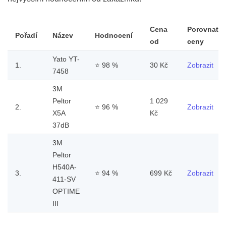
Cena
Porovnat
Pořadí
Název
Hodnocení
od
ceny
Yato YT-
1.
⭐
98 %
30 Kč
Zobrazit
7458
3M
Peltor
1 029
2.
⭐
96 %
Zobrazit
X5A
Kč
37dB
3M
Peltor
H540A-
3.
⭐
94 %
699 Kč
Zobrazit
411-SV
OPTIME
III