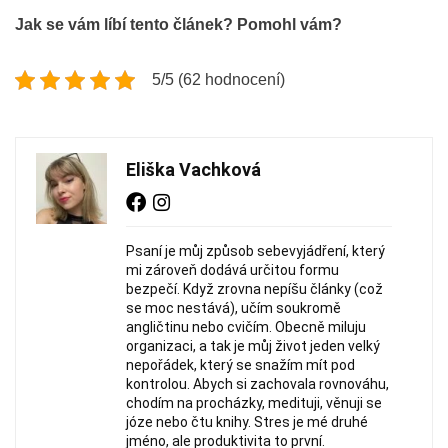
Jak se vám líbí tento článek? Pomohl vám?
5/5 (62 hodnocení)
Eliška Vachková
Psaní je můj způsob sebevyjádření, který
mi zároveň dodává určitou formu
bezpečí. Když zrovna nepíšu články (což
se moc nestává), učím soukromě
angličtinu nebo cvičím. Obecně miluju
organizaci, a tak je můj život jeden velký
nepořádek, který se snažím mít pod
kontrolou. Abych si zachovala rovnováhu,
chodím na procházky, medituji, věnuji se
józe nebo čtu knihy. Stres je mé druhé
jméno, ale produktivita to první.