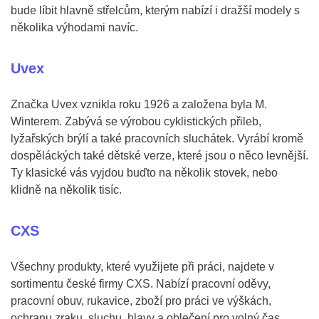
bude líbit hlavně střelcům, kterým nabízí i dražší modely s
několika výhodami navíc.
Uvex
Značka Uvex vznikla roku 1926 a založena byla M.
Winterem. Zabývá se výrobou cyklistických přileb,
lyžařských brýlí a také pracovních sluchátek. Vyrábí kromě
dospěláckých také dětské verze, které jsou o něco levnější.
Ty klasické vás vyjdou buďto na několik stovek, nebo
klidně na několik tisíc.
CXS
Všechny produkty, které využijete při práci, najdete v
sortimentu české firmy CXS. Nabízí pracovní oděvy,
pracovní obuv, rukavice, zboží pro práci ve výškách,
ochranu zraku, sluchu, hlavy a oblečení pro volný čas.