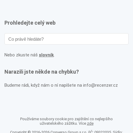
Prohledejte celý web
Nebo zkuste náš
slovník
.
Narazili jste někde na chybku?
Budeme rádi, když nám o ní napíšete na info@recenzer.cz
Používáme soubory cookie pro zajištění co nejlepšího
uživatelského zážitku. Více
zde
Copyright © 2016-2026 Converso Group s.r.o. (IČ: 09322035, Sídlo: