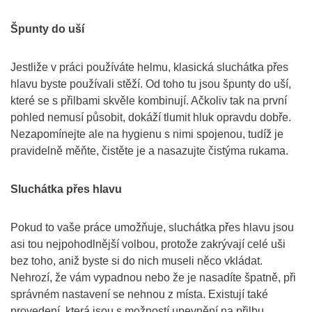
Špunty do uší
Jestliže v práci používáte helmu, klasická sluchátka přes
hlavu byste používali stěží. Od toho tu jsou špunty do uší,
které se s přilbami skvěle kombinují. Ačkoliv tak na první
pohled nemusí působit, dokáží tlumit hluk opravdu dobře.
Nezapomínejte ale na hygienu s nimi spojenou, tudíž je
pravidelně měňte, čistěte je a nasazujte čistýma rukama.
Sluchátka přes hlavu
Pokud to vaše práce umožňuje, sluchátka přes hlavu jsou
asi tou nejpohodlnější volbou, protože zakrývají celé uši
bez toho, aniž byste si do nich museli něco vkládat.
Nehrozí, že vám vypadnou nebo že je nasadíte špatně, při
správném nastavení se nehnou z místa. Existují také
provedení, která jsou s možností upevnění na přilbu.