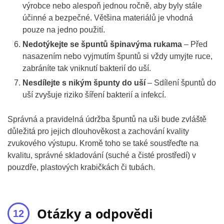
výrobce nebo alespoň jednou ročně, aby byly stále
účinné a bezpečné. Většina materiálů je vhodná
pouze na jedno použití.
Nedotýkejte se špuntů špinavýma rukama
– Před
nasazením nebo vyjmutím špuntů si vždy umyjte ruce,
zabráníte tak vniknutí bakterií do uší.
Nesdílejte s nikým špunty do uší
– Sdílení špuntů do
uší zvyšuje riziko šíření bakterií a infekcí.
Správná a pravidelná údržba špuntů na uši bude zvláště
důležitá pro jejich dlouhověkost a zachování kvality
zvukového výstupu. Kromě toho se také soustřeďte na
kvalitu, správné skladování (suché a čisté prostředí) v
pouzdře, plastových krabičkách či tubách.
Otázky a odpovědi