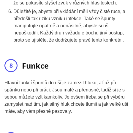
že se pokusíte slyšet zvuk v různých hlasitostech.
Důležité je, abyste při vkládání měli vždy čisté ruce, a
předešli tak riziku vzniku infekce. Také se špunty
manipulujte opatrně a nenásilně, abyste si uši
nepoškodili. Každý druh vyžaduje trochu jiný postup,
proto se ujistěte, že dodržujete právě tento konkrétní.
Funkce
Hlavní funkcí špuntů do uší je zamezit hluku, ať už při
spánku nebo při práci. Jsou malé a přenosné, tudíž si je s
sebou můžete vzít kamkoliv. Je ovšem třeba se při výběru
zamyslet nad tím, jak silný hluk chcete tlumit a jak velké uši
máte, aby vám přesně pasovaly.