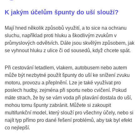
K jakým účelům špunty do uší slouží?
Mají hned několik způsobů využití, a to sice na ochranu
sluchu, například proti hluku a škodlivým zvukům v
průmyslových odvětvích. Dále jsou skvělým způsobem, jak
se vyhnout hluku z ulice či od sousedů, když chcete spát.
Při cestování letadlem, vlakem, autobusem nebo autem
může být nezbytné použít špunty do uší ke snížení zvuku
motoru, provozu a přeplnění. Lze je také využívat pro
poslech hudby, zejména při sportu nebo cvičení. Pokud
máte strach, že by se vám voda při plavání dostala do uší,
mohou tomu špunty zabránit. Můžete si zakoupit
multifunkční model, který slouží pro všechny účely, nebo si
najít typ přímo pro dané řešení problémů, aby tak byl efekt
co nejlepší.