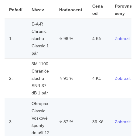
Cena
Porovnat
Pořadí
Název
Hodnocení
od
ceny
E-A-R
Chránič
1.
sluchu
⭐
96 %
4 Kč
Zobrazit
Classic 1
pár
3M 1100
Chrániče
2.
sluchu
⭐
91 %
4 Kč
Zobrazit
SNR 37
dB 1 pár
Ohropax
Classic
Voskové
3.
⭐
87 %
36 Kč
Zobrazit
špunty
do uší 12