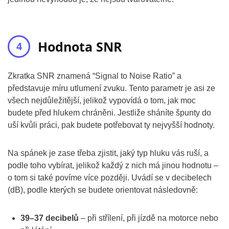
Hodnota SNR
Zkratka SNR znamená “Signal to Noise Ratio” a
představuje míru utlumení zvuku. Tento parametr je asi ze
všech nejdůležitější, jelikož vypovídá o tom, jak moc
budete před hlukem chráněni. Jestliže sháníte špunty do
uší kvůli práci, pak budete potřebovat ty nejvyšší hodnoty.
Na spánek je zase třeba zjistit, jaký typ hluku vás ruší, a
podle toho vybírat, jelikož každý z nich má jinou hodnotu –
o tom si také povíme více později. Uvádí se v decibelech
(dB), podle kterých se budete orientovat následovně:
39–37 decibelů
– při střílení, při jízdě na motorce nebo