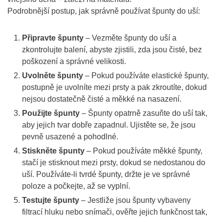
Podrobnější postup, jak správně používat špunty do uší:
Připravte špunty
– Vezměte špunty do uší a
zkontrolujte balení, abyste zjistili, zda jsou čisté, bez
poškození a správné velikosti.
Uvolněte špunty
– Pokud používáte elastické špunty,
postupně je uvolníte mezi prsty a pak zkroutíte, dokud
nejsou dostatečně čisté a měkké na nasazení.
Použijte špunty
– Špunty opatrně zasuňte do uší tak,
aby jejich tvar dobře zapadnul. Ujistěte se, že jsou
pevně usazené a pohodlné.
Stiskněte špunty
– Pokud používáte měkké špunty,
stačí je stisknout mezi prsty, dokud se nedostanou do
uší. Používáte-li tvrdé špunty, držte je ve správné
poloze a počkejte, až se vyplní.
Testujte špunty
– Jestliže jsou špunty vybaveny
filtrací hluku nebo snímači, ověřte jejich funkčnost tak,