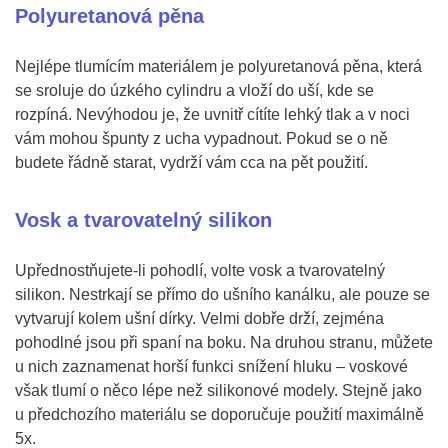
Polyuretanová pěna
Nejlépe tlumícím materiálem je polyuretanová pěna, která
se sroluje do úzkého cylindru a vloží do uší, kde se
rozpíná. Nevýhodou je, že uvnitř cítíte lehký tlak a v noci
vám mohou špunty z ucha vypadnout. Pokud se o ně
budete řádně starat, vydrží vám cca na pět použití.
Vosk a tvarovatelný silikon
Upřednostňujete-li pohodlí, volte vosk a tvarovatelný
silikon. Nestrkají se přímo do ušního kanálku, ale pouze se
vytvarují kolem ušní dírky. Velmi dobře drží, zejména
pohodlné jsou při spaní na boku. Na druhou stranu, můžete
u nich zaznamenat horší funkci snížení hluku – voskové
však tlumí o něco lépe než silikonové modely. Stejně jako
u předchozího materiálu se doporučuje použití maximálně
5x.