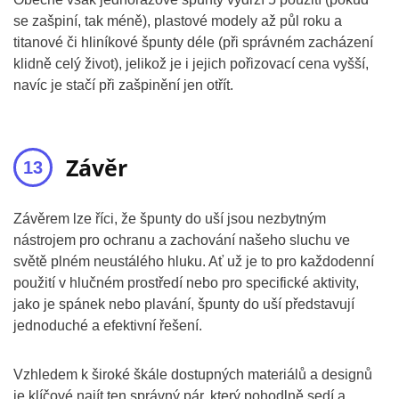
se zašpiní, tak méně), plastové modely až půl roku a
titanové či hliníkové špunty déle (při správném zacházení
klidně celý život), jelikož je i jejich pořizovací cena vyšší,
navíc je stačí při zašpinění jen otřít.
Závěr
Závěrem lze říci, že špunty do uší jsou nezbytným
nástrojem pro ochranu a zachování našeho sluchu ve
světě plném neustálého hluku. Ať už je to pro každodenní
použití v hlučném prostředí nebo pro specifické aktivity,
jako je spánek nebo plavání, špunty do uší představují
jednoduché a efektivní řešení.
Vzhledem k široké škále dostupných materiálů a designů
je klíčové najít ten správný pár, který pohodlně sedí a