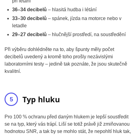
při létání
36–34 decibelů
– hlasitá hudba i létání
33–30 decibelů
– spánek, jízda na motorce nebo v
letadle
29–27 decibelů
– hlučnější prostředí, na soustředění
Při výběru dohlédněte na to, aby špunty měly počet
decibelů uvedený a kromě toho prošly nezávislými
laboratorními testy – jedině tak poznáte, že jsou skutečně
kvalitní.
Typ hluku
Pro 100 % ochranu před daným hlukem je lepší soustředit
se na typ, který vás trápí. Liší se totiž právě již zmiňovanou
hodnotou SNR, a tak by se mohlo stát, že nepohltí hluk tak,