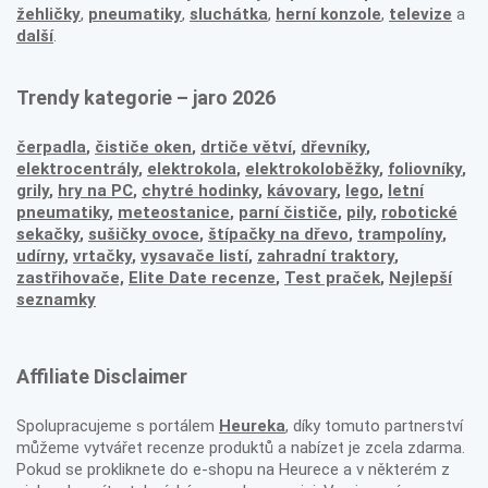
žehličky
,
pneumatiky
,
sluchátka
,
herní konzole
,
televize
a
další
.
Trendy kategorie – jaro 2026
čerpadla
,
čističe oken
,
drtiče větví
,
dřevníky
,
elektrocentrály
,
elektrokola
,
elektrokoloběžky
,
foliovníky
,
grily
,
hry na PC
,
chytré hodinky
,
kávovary
,
lego
,
letní
pneumatiky
,
meteostanice
,
parní čističe
,
pily
,
robotické
sekačky
,
sušičky ovoce
,
štípačky na dřevo
,
trampolíny
,
udírny
,
vrtačky
,
vysavače listí
,
zahradní traktory
,
zastřihovače,
Elite Date recenze
,
Test praček
,
Nejlepší
seznamky
Affiliate Disclaimer
Spolupracujeme s portálem
Heureka
, díky tomuto partnerství
můžeme vytvářet recenze produktů a nabízet je zcela zdarma.
Pokud se prokliknete do e-shopu na Heurece a v některém z