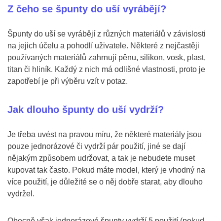
Z čeho se špunty do uší vyrábějí?
Špunty do uší se vyrábějí z různých materiálů v závislosti
na jejich účelu a pohodlí uživatele. Některé z nejčastěji
používaných materiálů zahrnují pěnu, silikon, vosk, plast,
titan či hliník. Každý z nich má odlišné vlastnosti, proto je
zapotřebí je při výběru vzít v potaz.
Jak dlouho špunty do uší vydrží?
Je třeba uvést na pravou míru, že některé materiály jsou
pouze jednorázové či vydrží pár použití, jiné se dají
nějakým způsobem udržovat, a tak je nebudete muset
kupovat tak často. Pokud máte model, který je vhodný na
více použití, je důležité se o něj dobře starat, aby dlouho
vydržel.
Obecně však jednorázové špunty vydrží 5 použití (pokud