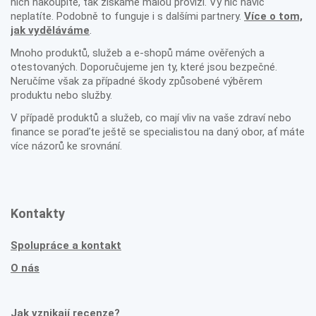
nich nakoupíte, tak získáme malou provizi. Vy nic navíc
neplatíte. Podobně to funguje i s dalšími partnery.
Více o tom,
jak vyděláváme
.
Mnoho produktů, služeb a e-shopů máme ověřených a
otestovaných. Doporučujeme jen ty, které jsou bezpečné.
Neručíme však za případné škody způsobené výběrem
produktu nebo služby.
V případě produktů a služeb, co mají vliv na vaše zdraví nebo
finance se poraďte ještě se specialistou na daný obor, ať máte
více názorů ke srovnání.
Kontakty
Spolupráce a kontakt
O nás
Jak vznikají recenze?