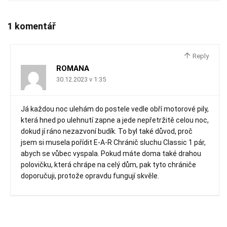
1 komentář
Reply
ROMANA
30.12.2023 v 1:35
Já každou noc ulehám do postele vedle obří motorové pily,
která hned po ulehnutí zapne a jede nepřetržitě celou noc,
dokud jí ráno nezazvoní budík. To byl také důvod, proč
jsem si musela pořídit E-A-R Chránič sluchu Classic 1 pár,
abych se vůbec vyspala. Pokud máte doma také drahou
polovičku, která chrápe na celý dům, pak tyto chrániče
doporučuji, protože opravdu fungují skvěle.