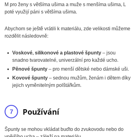
M pro ženy s většíma ušima a muže s menšíma ušima, L
poté využijí páni s většíma ušima.
Abychom se ještě vrátili k materiálu, zde velikosti můžeme
rozdělit následovně:
Voskové, silikonové a plastové špunty
– jsou
snadno tvarovatelné, univerzální pro každé ucho.
Pěnové špunty
– pro menší dětské nebo dámské uši.
Kovové špunty
– sednou mužům, ženám i dětem díky
jejich vyměnitelným polštářkům.
Používání
Špunty se mohou vkládat buďto do zvukovodu nebo do
vnějšího ucha – záleží na materiálu.