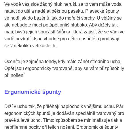
Ve vodě vás sice žádný hluk neruší, za to vám může voda
natéct do uší a nadělat pěknou paseku. Plavecké špunty
se hodí jak do bazénů, tak do moře či sprchy. U většiny se
ale nebudete moct potápět příliš hluboko. Aby držely jak
mají, bývá jejich součástí šňůrka, která zajistí, že se vám ve
vodě neztratí. Jsou vhodné pro děti i dospělé a prodávají
se v několika velikostech.
Oceníte je zejména tehdy, kdy máte zánět středního ucha.
Opět jsou ergonomicky tvarované, aby se vám přizpůsobily
při nošení.
Ergonomické špunty
Drží v uchu tak, že přiléhají naplocho k vnějšímu uchu. Pár
ergonomických špuntů je dodáván speciálně tvarovaný pro
pravé a levé ucho. Tímto způsobem se minimalizuje tlak a
nepříjemné pocity při jejich nošení. Ergonomické špunty