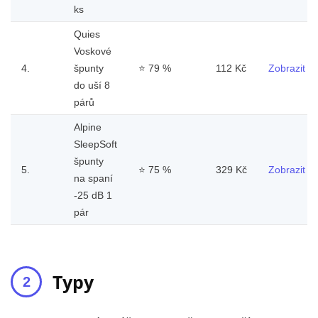
ks
Quies
Voskové
4.
špunty
⭐
79 %
112 Kč
Zobrazit
do uší 8
párů
Alpine
SleepSoft
špunty
5.
⭐
75 %
329 Kč
Zobrazit
na spaní
-25 dB 1
pár
Typy