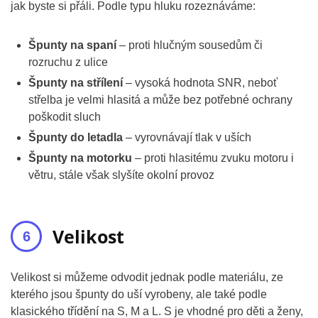
jak byste si přáli. Podle typu hluku rozeznáváme:
Špunty na spaní
– proti hlučným sousedům či
rozruchu z ulice
Špunty na střílení
– vysoká hodnota SNR, neboť
střelba je velmi hlasitá a může bez potřebné ochrany
poškodit sluch
Špunty do letadla
– vyrovnávají tlak v uších
Špunty na motorku
– proti hlasitému zvuku motoru i
větru, stále však slyšíte okolní provoz
Velikost
Velikost si můžeme odvodit jednak podle materiálu, ze
kterého jsou špunty do uší vyrobeny, ale také podle
klasického třídění na S, M a L. S je vhodné pro děti a ženy,