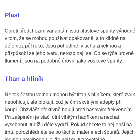
Plast
Oproti předchozím variantám jsou plastové špunty výhodné
v tom, že se mohou používat opakovaně, a to klidně na
déle než půl roku. Jsou pohodlné, v uchu změknou a
přizpůsobí se jeho tvaru, nerozpínají se. Co se týče úrovně
tlumení, jsou na podobné úrovni jako voskové špunty.
Titan a hliník
Ne tak častou volbou mohou být titan s hliníkem, které zvuk
nepohlcují, ale blokují, což je činí skvělými adepty při
koupi. Obzvlášť efektivně bojují proti basovým frekvencím.
Při zašpinění je stačí otřít vlhkým hadříkem a nechat
vyschnout, tudíž i déle vydrží. Pokud chcete to nejlepší na
trhu, porozhlédněte se po těchto materiálech špuntů. Jejich
jedinou nevýhodou je, že nejsou tvarovatelné.