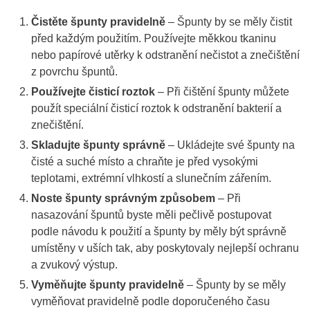
Čistěte špunty pravidelně
– Špunty by se měly čistit
před každým použitím. Používejte měkkou tkaninu
nebo papírové utěrky k odstranění nečistot a znečištění
z povrchu špuntů.
Používejte čisticí roztok
– Při čištění špunty můžete
použít speciální čisticí roztok k odstranění bakterií a
znečištění.
Skladujte špunty správně
– Ukládejte své špunty na
čisté a suché místo a chraňte je před vysokými
teplotami, extrémní vlhkostí a slunečním zářením.
Noste špunty správným způsobem
– Při
nasazování špuntů byste měli pečlivě postupovat
podle návodu k použití a špunty by měly být správně
umístěny v uších tak, aby poskytovaly nejlepší ochranu
a zvukový výstup.
Vyměňujte špunty pravidelně
– Špunty by se měly
vyměňovat pravidelně podle doporučeného času