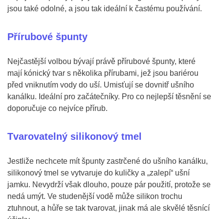
jsou také odolné, a jsou tak ideální k častému používání.
Přírubové špunty
Nejčastější volbou bývají právě přírubové špunty, které
mají kónický tvar s několika přírubami, jež jsou bariérou
před vniknutím vody do uší. Umisťují se dovnitř ušního
kanálku. Ideální pro začátečníky. Pro co nejlepší těsnění se
doporučuje co nejvíce přírub.
Tvarovatelný silikonový tmel
Jestliže nechcete mít špunty zastrčené do ušního kanálku,
silikonový tmel se vytvaruje do kuličky a „zalepí“ ušní
jamku. Nevydrží však dlouho, pouze pár použití, protože se
nedá umýt. Ve studenější vodě může silikon trochu
ztuhnout, a hůře se tak tvarovat, jinak má ale skvělé těsnící