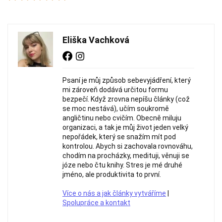
Eliška Vachková
Psaní je můj způsob sebevyjádření, který
mi zároveň dodává určitou formu
bezpečí. Když zrovna nepíšu články (což
se moc nestává), učím soukromě
angličtinu nebo cvičím. Obecně miluju
organizaci, a tak je můj život jeden velký
nepořádek, který se snažím mít pod
kontrolou. Abych si zachovala rovnováhu,
chodím na procházky, medituji, věnuji se
józe nebo čtu knihy. Stres je mé druhé
jméno, ale produktivita to první.
Více o nás a jak články vytváříme
|
Spolupráce a kontakt