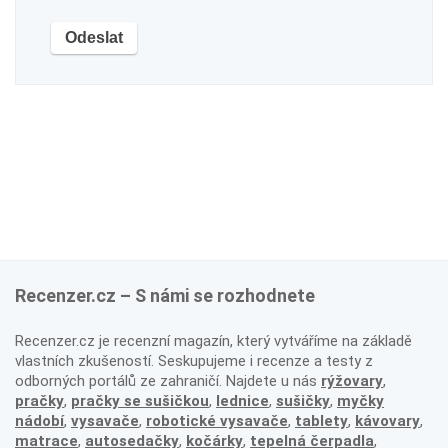
Recenzer.cz – S námi se rozhodnete
Recenzer.cz je recenzní magazín, který vytváříme na základě
vlastních zkušeností. Seskupujeme i recenze a testy z
odborných portálů ze zahraničí. Najdete u nás
rýžovary
,
pračky
,
pračky se sušičkou
,
lednice
,
sušičky
,
myčky
nádobí
,
vysavače
,
robotické vysavače
,
tablety
,
kávovary
,
matrace
,
autosedačky
,
kočárky
,
tepelná čerpadla
,