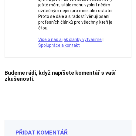
ještě mám, stále mohu vyplnit něčím
užitečným nejen pro mne, ale i ostatní.
Proto se dále a s radostí věnuji psaní
profesních článků pro všechny, kteří je
čtou.
Více o nás a jak články vytváříme
|
Spolupráce a kontakt
Budeme rádi, když napíšete komentář s vaší
zkušeností.
PŘIDAT KOMENTÁŘ