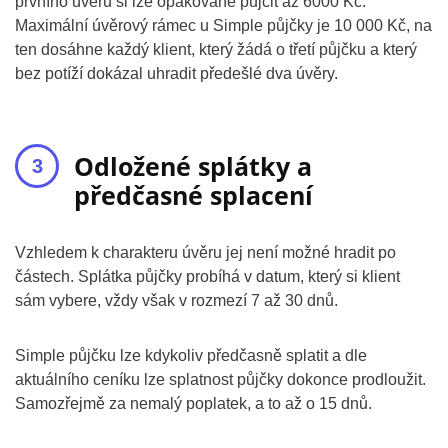
prvního úvěru si lze opakovaně půjčit až 6000 Kč.
Maximální úvěrový rámec u Simple půjčky je 10 000 Kč, na
ten dosáhne každý klient, který žádá o třetí půjčku a který
bez potíží dokázal uhradit předešlé dva úvěry.
Odložené splátky a
předčasné splacení
Vzhledem k charakteru úvěru jej není možné hradit po
částech. Splátka půjčky probíhá v datum, který si klient
sám vybere, vždy však v rozmezí 7 až 30 dnů.
Simple půjčku lze kdykoliv předčasně splatit a dle
aktuálního ceníku lze splatnost půjčky dokonce prodloužit.
Samozřejmě za nemalý poplatek, a to až o 15 dnů.