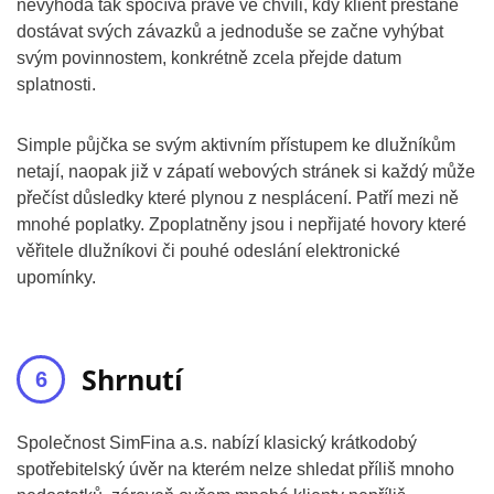
nevýhoda tak spočívá právě ve chvíli, kdy klient přestane
dostávat svých závazků a jednoduše se začne vyhýbat
svým povinnostem, konkrétně zcela přejde datum
splatnosti.
Simple půjčka se svým aktivním přístupem ke dlužníkům
netají, naopak již v zápatí webových stránek si každý může
přečíst důsledky které plynou z nesplácení. Patří mezi ně
mnohé poplatky. Zpoplatněny jsou i nepřijaté hovory které
věřitele dlužníkovi či pouhé odeslání elektronické
upomínky.
Shrnutí
Společnost SimFina a.s. nabízí klasický krátkodobý
spotřebitelský úvěr na kterém nelze shledat příliš mnoho