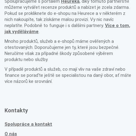
Spolupracujeme s portálem
Heureka
, díky tomuto partnerství
můžeme vytvářet recenze produktů a nabízet je zcela zdarma.
Pokud se prokliknete do e-shopu na Heurece a v některém z
nich nakoupíte, tak získáme malou provizi. Vy nic navíc
neplatíte. Podobně to funguje i s dalšími partnery.
Více o tom,
jak vyděláváme
.
Mnoho produktů, služeb a e-shopů máme ověřených a
otestovaných. Doporučujeme jen ty, které jsou bezpečné.
Neručíme však za případné škody způsobené výběrem
produktu nebo služby.
V případě produktů a služeb, co mají vliv na vaše zdraví nebo
finance se poraďte ještě se specialistou na daný obor, ať máte
více názorů ke srovnání.
Kontakty
Spolupráce a kontakt
O nás