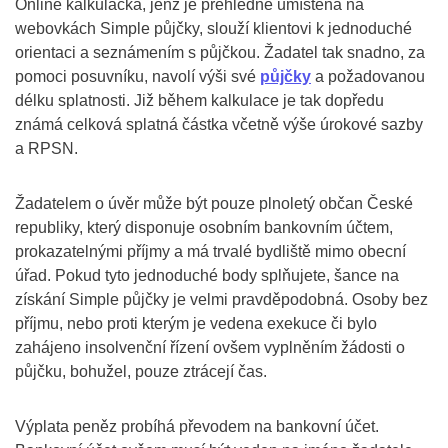
Online kalkulačka, jenž je přehledně umístěna na
webovkách Simple půjčky, slouží klientovi k jednoduché
orientaci a seznámením s půjčkou. Žadatel tak snadno, za
pomoci posuvníku, navolí výši své
půjčky
a požadovanou
délku splatnosti. Již během kalkulace je tak dopředu
známá celková splatná částka včetně výše úrokové sazby
a RPSN.
Žadatelem o úvěr může být pouze plnoletý občan České
republiky, který disponuje osobním bankovním účtem,
prokazatelnými příjmy a má trvalé bydliště mimo obecní
úřad. Pokud tyto jednoduché body splňujete, šance na
získání Simple půjčky je velmi pravděpodobná. Osoby bez
příjmu, nebo proti kterým je vedena exekuce či bylo
zahájeno insolvenční řízení ovšem vyplněním žádosti o
půjčku, bohužel, pouze ztrácejí čas.
Výplata peněz probíhá převodem na bankovní účet.