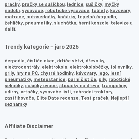
pračky
,
pračky se sušičkou
,
lednice
,
sušičky
,
myčky
nádobí
,
vysavače
,
robotické vysavače
,
tablety
,
kávovary
,
matrace
,
autosedačky
,
kočárky
,
tepelná čerpadla
,
žehličky
,
pneumatiky
,
sluchátka
,
herní konzole
,
televize
a
další
.
Trendy kategorie – jaro 2026
čerpadla
,
čističe oken
,
drtiče větví
,
dřevníky
,
elektrocentrály
,
elektrokola
,
elektrokoloběžky
,
foliovníky
,
grily
,
hry na PC
,
chytré hodinky
,
kávovary
,
lego
,
letní
pneumatiky
,
meteostanice
,
parní čističe
,
pily
,
robotické
sekačky
,
sušičky ovoce
,
štípačky na dřevo
,
trampolíny
,
udírny
,
vrtačky
,
vysavače listí
,
zahradní traktory
,
zastřihovače,
Elite Date recenze
,
Test praček
,
Nejlepší
seznamky
Affiliate Disclaimer