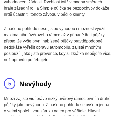
vyhodnocení žádosti. Rychlost totiž v mnoha směrech
hraje zásadní roli a Simple půjčka se bezpochyby dokáže
hrdě účastnit i tohoto závodu v péči o klienty.
Z našeho pohledu nese jistou výhodou i možnost využití
maximálního úvěrového rámce až v případě třetí půjčky. I
přesto, že výše první nabízené půjčky pravděpodobně
nedokáže vyřešit opravu automobilu, zajisté mnohým
poslouží i jako jistá prevence, kdy si zkrátka nepůjčíte více,
než opravdu potřebujete.
Nevýhody
Mnozí zajisté vidí právě nízký úvěrový rámec první a druhé
půjčky jako nevýhodu. Z našeho pohledu se ovšem jedná
o velmi spolehlivou záruku nejen pro věřitele. Hlavní