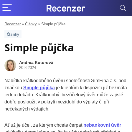
Recenzer
»
Články
»
Simple půjčka
Články
Simple půjčka
Andrea Kotorová
20.8.2024
Nabídka krátkodobého úvěru společnosti SimFina a.s. pod
značkou
Simple půjčka
je klientům k dispozici již bezmála
jednu dekádu. Krátkodobý, bezúčelový úvěr může zajisté
dobře posloužit v pokrytí mezidobí do výplaty či při
nečekaných výdajích.
Ať už je účel, za kterým chcete čerpat
nebankovní úvěr