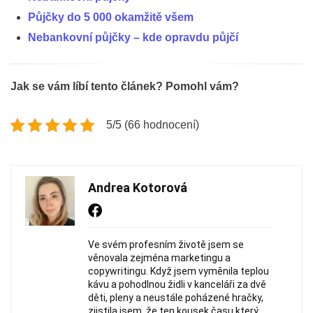
Půjčky do 5 000 okamžitě všem
Nebankovní půjčky – kde opravdu půjčí
Jak se vám líbí tento článek? Pomohl vám?
5/5 (66 hodnocení)
Andrea Kotorová
Ve svém profesním životě jsem se
věnovala zejména marketingu a
copywritingu. Když jsem vyměnila teplou
kávu a pohodlnou židli v kanceláři za dvě
děti, pleny a neustále poházené hračky,
zjistila jsem, že ten kousek času který