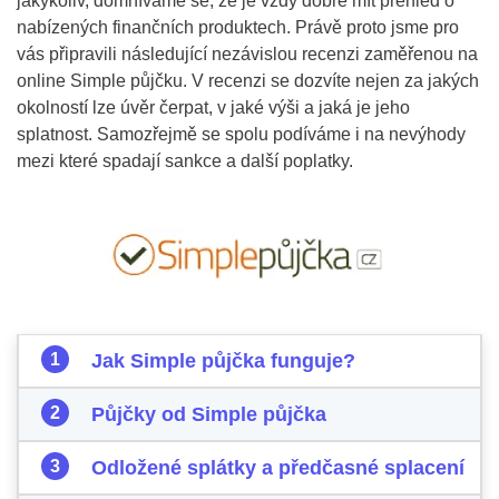
jakýkoliv, domníváme se, že je vždy dobré mít přehled o
nabízených finančních produktech. Právě proto jsme pro
vás připravili následující nezávislou recenzi zaměřenou na
online Simple půjčku. V recenzi se dozvíte nejen za jakých
okolností lze úvěr čerpat, v jaké výši a jaká je jeho
splatnost. Samozřejmě se spolu podíváme i na nevýhody
mezi které spadají sankce a další poplatky.
Jak Simple půjčka funguje?
Půjčky od Simple půjčka
Odložené splátky a předčasné splacení