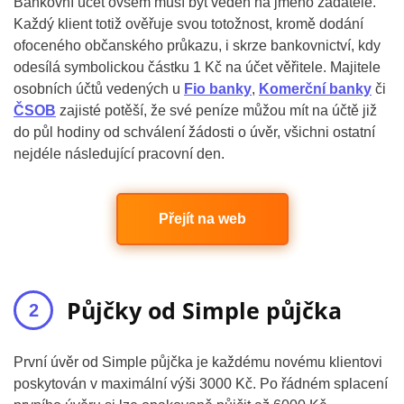
Bankovní účet ovšem musí být veden na jméno žadatele.
Každý klient totiž ověřuje svou totožnost, kromě dodání
ofoceného občanského průkazu, i skrze bankovnictví, kdy
odesílá symbolickou částku 1 Kč na účet věřitele. Majitele
osobních účtů vedených u
Fio banky
,
Komerční banky
či
ČSOB
zajisté potěší, že své peníze můžou mít na účtě již
do půl hodiny od schválení žádosti o úvěr, všichni ostatní
nejdéle následující pracovní den.
Přejít na web
Půjčky od Simple půjčka
První úvěr od Simple půjčka je každému novému klientovi
poskytován v maximální výši 3000 Kč. Po řádném splacení