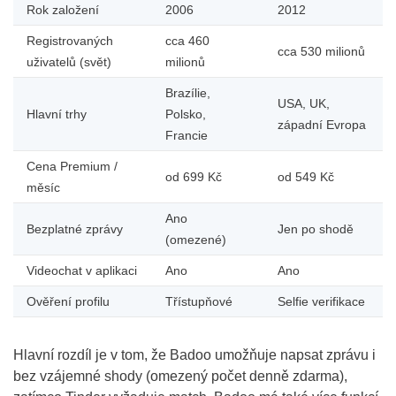
Rok založení
2006
2012
Registrovaných
cca 460
cca 530 milionů
uživatelů (svět)
milionů
Brazílie,
USA, UK,
Hlavní trhy
Polsko,
západní Evropa
Francie
Cena Premium /
od 699 Kč
od 549 Kč
měsíc
Ano
Bezplatné zprávy
Jen po shodě
(omezené)
Videochat v aplikaci
Ano
Ano
Ověření profilu
Třístupňové
Selfie verifikace
Hlavní rozdíl je v tom, že Badoo umožňuje napsat zprávu i
bez vzájemné shody (omezený počet denně zdarma),