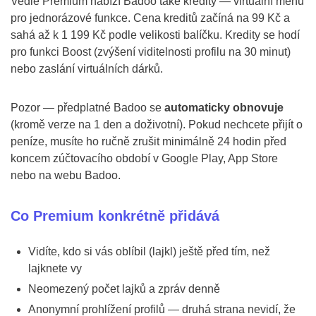
Vedle Premium nabízí Badoo také kredity — virtuální měnu
pro jednorázové funkce. Cena kreditů začíná na 99 Kč a
sahá až k 1 199 Kč podle velikosti balíčku. Kredity se hodí
pro funkci Boost (zvýšení viditelnosti profilu na 30 minut)
nebo zaslání virtuálních dárků.
Pozor — předplatné Badoo se
automaticky obnovuje
(kromě verze na 1 den a doživotní). Pokud nechcete přijít o
peníze, musíte ho ručně zrušit minimálně 24 hodin před
koncem zúčtovacího období v Google Play, App Store
nebo na webu Badoo.
Co Premium konkrétně přidává
Vidíte, kdo si vás oblíbil (lajkl) ještě před tím, než
lajknete vy
Neomezený počet lajků a zpráv denně
Anonymní prohlížení profilů — druhá strana nevidí, že