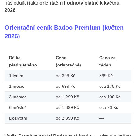
následující jako
orientační hodnoty platné k květnu
2026
:
Orientační ceník Badoo Premium (květen
2026)
Délka
Cena
Cena za
předplatného
(orientačně)
týden
1 týden
od 399 Kč
399 Kč
1 měsíc
od 699 Kč
cca 175 Kč
3 měsíce
od 1 299 Kč
cca 100 Kč
6 měsíců
od 1 899 Kč
cca 73 Kč
Doživotní
od 2 899 Kč
—