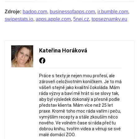
Zdroje:
badoo.com
,
businessofapps.com
,
ir.bumble.com
,
swipestats.io
,
apps.apple.com
,
5nej.cz
,
topseznamky.eu
Kateřina Horáková
Práce s texty je nejen mou profesí, ale
zároveň celoživotním koníčkem. Je to má
vášeň stejně jako kvalitní čokoláda. Mám
ráda výzvy a baví mě hrát si se slovy tak,
aby byl výsledek dokonalý a přesně podle
představ klienta. Mám více než 25 let
praxe. Kromě toho moc ráda vařím i peču,
vymýšlím recepty a stále zkouším něco
nového. Ve volném čase si ráda přečtu
dobrou knihu, tvořím videa a věnuji se své
malé domácí ZOO.