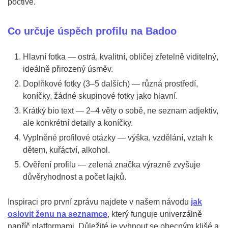
poctivě.
Co určuje úspěch profilu na Badoo
Hlavní fotka — ostrá, kvalitní, obličej zřetelně viditelný,
ideálně přirozený úsměv.
Doplňkové fotky (3–5 dalších) — různá prostředí,
koníčky, žádné skupinové fotky jako hlavní.
Krátký bio text — 2–4 věty o sobě, ne seznam adjektiv,
ale konkrétní detaily a koníčky.
Vyplněné profilové otázky — výška, vzdělání, vztah k
dětem, kuřáctví, alkohol.
Ověření profilu — zelená značka výrazně zvyšuje
důvěryhodnost a počet lajků.
Inspiraci pro první zprávu najdete v našem návodu
jak
oslovit ženu na seznamce
, který funguje univerzálně
napříč platformami. Důležité je vyhnout se obecným klišé a