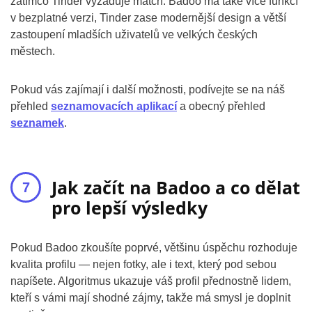
zatímco Tinder vyžaduje match. Badoo má také více funkcí
v bezplatné verzi, Tinder zase modernější design a větší
zastoupení mladších uživatelů ve velkých českých
městech.
Pokud vás zajímají i další možnosti, podívejte se na náš
přehled
seznamovacích aplikací
a obecný přehled
seznamek
.
Jak začít na Badoo a co dělat
pro lepší výsledky
Pokud Badoo zkoušíte poprvé, většinu úspěchu rozhoduje
kvalita profilu — nejen fotky, ale i text, který pod sebou
napíšete. Algoritmus ukazuje váš profil přednostně lidem,
kteří s vámi mají shodné zájmy, takže má smysl je doplnit