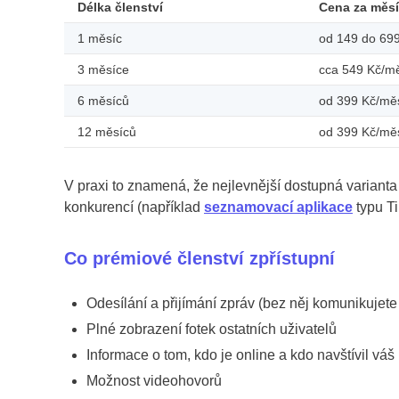
Délka členství
Cena za měs
1 měsíc
od 149 do 69
3 měsíce
cca 549 Kč/m
6 měsíců
od 399 Kč/mě
12 měsíců
od 399 Kč/mě
V praxi to znamená, že nejlevnější dostupná varianta
konkurencí (například
seznamovací aplikace
typu T
Co prémiové členství zpřístupní
Odesílání a přijímání zpráv (bez něj komunikujete 
Plné zobrazení fotek ostatních uživatelů
Informace o tom, kdo je online a kdo navštívil váš 
Možnost videohovorů