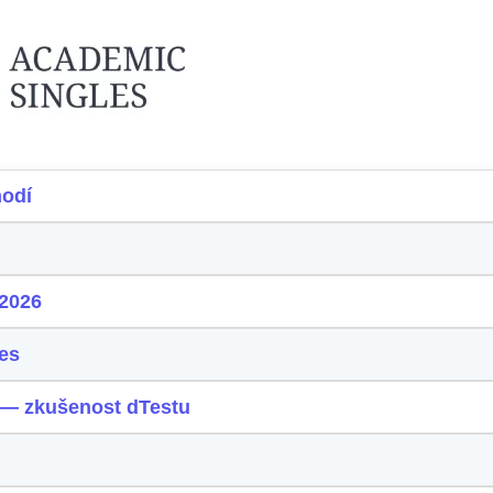
hodí
 2026
es
 — zkušenost dTestu