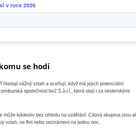
l v roce 2026
 komu se hodí
 hledají vážný vztah a oceňují, když má jejich potenciální
emburská společnost be2 S.à.r.l., která stojí i za sesterskými
e může kdokoliv bez ohledu na vzdělání. Cílová skupina jsou a
obý vztah, ne flirt nebo seznámení na jednu noc.