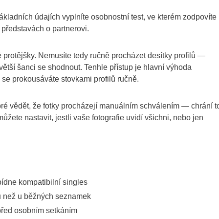
kladních údajích vyplníte osobnostní test, ve kterém zodpovíte
 představách o partnerovi.
rotějšky. Nemusíte tedy ručně procházet desítky profilů —
větší šanci se shodnout. Tenhle přístup je hlavní výhoda
e se prokousáváte stovkami profilů ručně.
obré vědět, že fotky procházejí manuálním schválením — chrání t
žete nastavit, jestli vaše fotografie uvidí všichni, nebo jen
dne kompatibilní singles
ů než u běžných seznamek
 před osobním setkáním