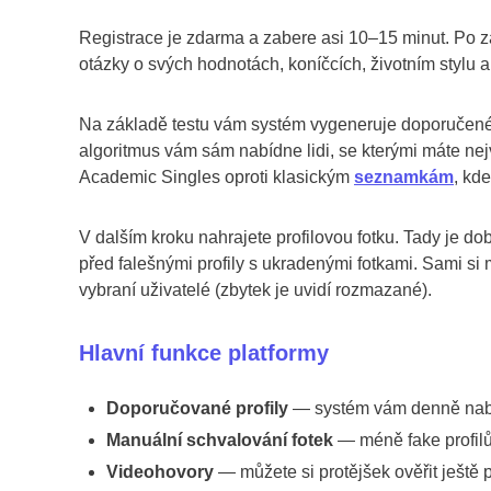
Registrace je zdarma a zabere asi 10–15 minut. Po zá
otázky o svých hodnotách, koníčcích, životním stylu a
Na základě testu vám systém vygeneruje doporučené p
algoritmus vám sám nabídne lidi, se kterými máte nej
Academic Singles oproti klasickým
seznamkám
, kd
V dalším kroku nahrajete profilovou fotku. Tady je d
před falešnými profily s ukradenými fotkami. Sami si mů
vybraní uživatelé (zbytek je uvidí rozmazané).
Hlavní funkce platformy
Doporučované profily
— systém vám denně nabí
Manuální schvalování fotek
— méně fake profil
Videohovory
— můžete si protějšek ověřit ještě