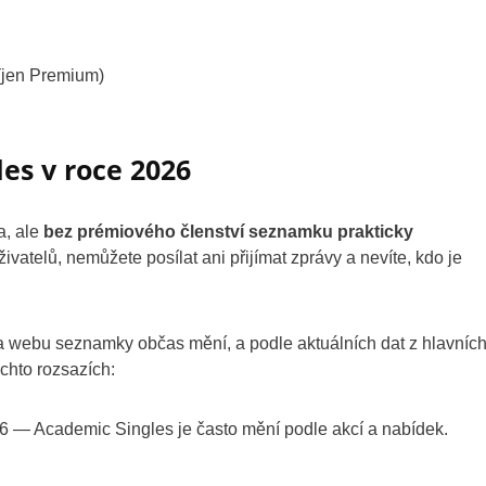
(jen Premium)
les v roce 2026
a, ale
bez prémiového členství seznamku prakticky
uživatelů, nemůžete posílat ani přijímat zprávy a nevíte, kdo je
 na webu seznamky občas mění, a podle aktuálních dat z hlavníc
chto rozsazích:
26 — Academic Singles je často mění podle akcí a nabídek.