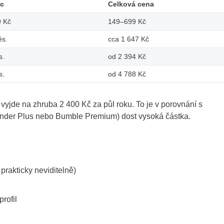
íc
Celková cena
9 Kč
149–699 Kč
ěs.
cca 1 647 Kč
s.
od 2 394 Kč
s.
od 4 788 Kč
 vyjde na zhruba 2 400 Kč za půl roku. To je v porovnání s
inder Plus nebo Bumble Premium) dost vysoká částka.
prakticky neviditelně)
profil