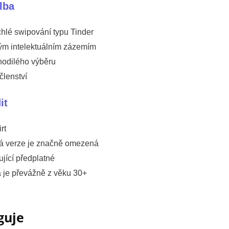
lba
rychlé swipování typu Tinder
ným intelektuálním zázemím
ahodilého výběru
členství
it
rt
á verze je značně omezená
jící předplatné
a je převážně z věku 30+
guje