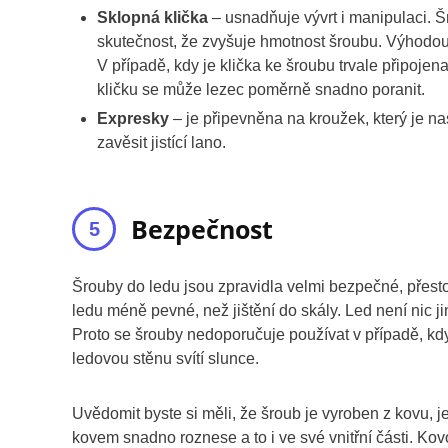
Sklopná klička
– usnadňuje vývrt i manipulaci. Š
skutečnost, že zvyšuje hmotnost šroubu. Výhodou j
V případě, kdy je klička ke šroubu trvale připojena
kličku se může lezec poměrně snadno poranit.
Expresky
– je připevněna na kroužek, který je na
zavěsit jistící lano.
Bezpečnost
Šrouby do ledu jsou zpravidla velmi bezpečné, přesto
ledu méně pevné, než jištění do skály. Led není nic j
Proto se šrouby nedoporučuje používat v případě, 
ledovou stěnu svítí slunce.
Uvědomit byste si měli, že šroub je vyroben z kovu, 
kovem snadno roznese a to i ve své vnitřní části. Kovo