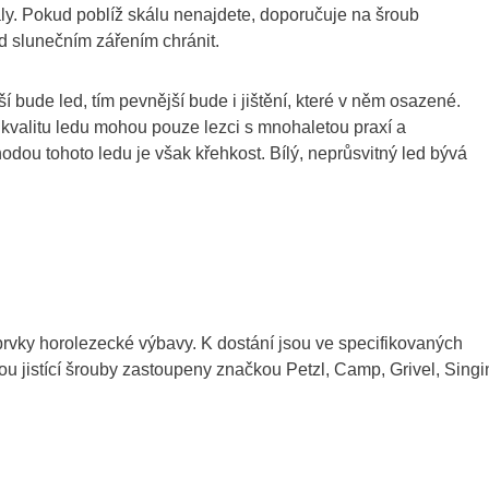
kály. Pokud poblíž skálu nenajdete, doporučuje na šroub
d slunečním zářením chránit.
jší bude led, tím pevnější bude i jištění, které v něm osazené.
kvalitu ledu mohou pouze lezci s mnohaletou praxí a
odou tohoto ledu je však křehkost. Bílý, neprůsvitný led bývá
prvky horolezecké výbavy. K dostání jsou ve specifikovaných
sou jistící šrouby zastoupeny značkou Petzl, Camp, Grivel, Singi