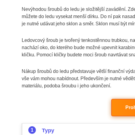
Nevýhodou šroubů do ledu je složitější zavádění. Z
můžete do ledu vysekat menší dírku. Do ní pak nasad
je nutné udávat jeho sklon a směr. Sklon musí být mí
Ledovcový šroub je tvořený tenkostěnnou trubkou, na
nachází oko, do kterého bude možné upevnit karabinu
kličku. Pomocí kličky budete moci šroub navrtávat sn
Nákup šroubů do ledu představuje větší finanční výdaj
vše vám mohou nabídnout. Především je nutné vědět, k
materiálu, podoba šroubu i jeho ukončení.
Pro
Typy