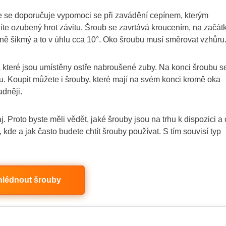
de se doporučuje vypomoci se při zavádění cepínem, kterým
íte ozubený hrot závitu. Šroub se zavrtává kroucením, na začát
rně šikmý a to v úhlu cca 10°. Oko šroubu musí směrovat vzhůru
 které jsou umístěny ostře nabroušené zuby. Na konci šroubu s
. Koupit můžete i šrouby, které mají na svém konci kromě oka
adněji.
. Proto byste měli vědět, jaké šrouby jsou na trhu k dispozici a
de a jak často budete chtít šrouby používat. S tím souvisí typ
hlédnout šrouby