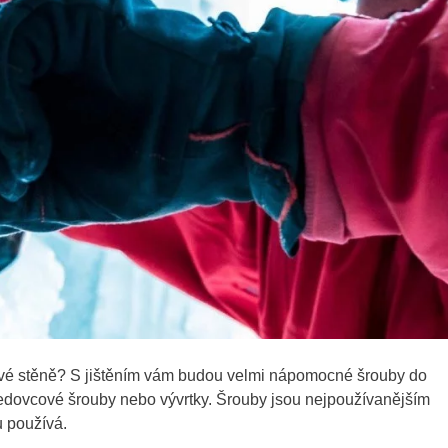
ledové stěně? S jištěním vám budou velmi nápomocné šrouby do
dovcové šrouby nebo vývrtky. Šrouby jsou nejpoužívanějším
u používá.