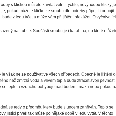
rouby s kličkou můžete zavrtat velmi rychle, nevýhodou kličky je
e, pokud můžete kličku ke šroubu dle potřeby připojit i odpojit.
, bude z ledu trčet a může vám při jištění překážet. O vyčnívající
sazený na trubce. Součástí šroubu je i karabina, do které můžet
 je však nelze používat ve všech případech. Obecně je jištění d
iného než zmrzlá voda a vlivem tepla bude ztrácet svoji pevnost.
kdy se teplota vzduchu pohybuje nad bodem mrazu nebo pokud n
jedná se tedy o předmět, který bude sluncem zahříván. Teplo se
vý jistící prvek tak může po nějaké době v ledu vytát. V těchto