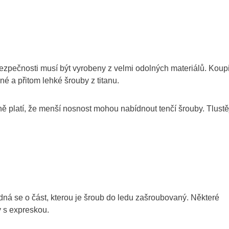
ezpečnosti musí být vyrobeny z velmi odolných materiálů. Koupi
é a přitom lehké šrouby z titanu.
ně platí, že menší nosnost mohou nabídnout tenčí šrouby. Tlustě
dná se o část, kterou je šroub do ledu zašroubovaný. Některé
y s expreskou.