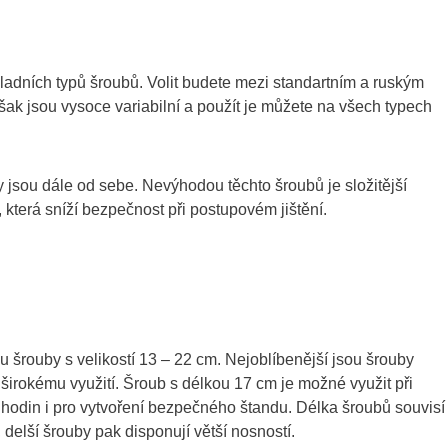
adních typů šroubů. Volit budete mezi standartním a ruským
šak jsou vysoce variabilní a použít je můžete na všech typech
y jsou dále od sebe. Nevýhodou těchto šroubů je složitější
 která sníží bezpečnost při postupovém jištění.
ou šrouby s velikostí 13 – 22 cm. Nejoblíbenější jsou šrouby
širokému využití. Šroub s délkou 17 cm je možné využit při
 hodin i pro vytvoření bezpečného štandu. Délka šroubů souvisí 
, delší šrouby pak disponují větší nosností.