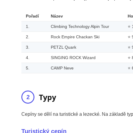
Pořadí
Název
Ho
1.
Climbing Technology Alpin Tour
⭐
2.
Rock Empire Chackan Ski
⭐
3.
PETZL Quark
⭐
4.
SINGING ROCK Wizard
⭐
5.
CAMP Neve
⭐
Typy
Cepíny se dělí na turistické a lezecké. Na základě typ
Turistický cepín