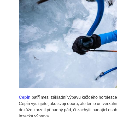
Cepín
patří mezi základní výbavu každého horolezce,
Cepín využijete jako svoji oporu, ale tento univerzální
dokáže zbrzdit případný pád, či zachytit padající o
lezecká výprava.