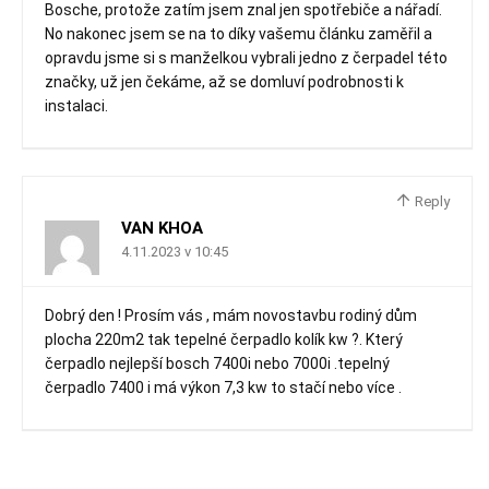
Bosche, protože zatím jsem znal jen spotřebiče a nářadí.
No nakonec jsem se na to díky vašemu článku zaměřil a
opravdu jsme si s manželkou vybrali jedno z čerpadel této
značky, už jen čekáme, až se domluví podrobnosti k
instalaci.
Reply
VAN KHOA
4.11.2023 v 10:45
Dobrý den ! Prosím vás , mám novostavbu rodiný dům
plocha 220m2 tak tepelné čerpadlo kolík kw ?. Který
čerpadlo nejlepší bosch 7400i nebo 7000i .tepelný
čerpadlo 7400 i má výkon 7,3 kw to stačí nebo více .