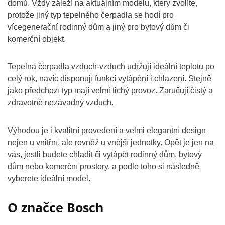
domů. Vždy záleží na aktuálním modelu, který zvolíte,
protože jiný typ tepelného čerpadla se hodí pro
vícegenerační rodinný dům a jiný pro bytový dům či
komerční objekt.
Tepelná čerpadla vzduch-vzduch udržují ideální teplotu po
celý rok, navíc disponují funkcí vytápění i chlazení. Stejně
jako předchozí typ mají velmi tichý provoz. Zaručují čistý a
zdravotně nezávadný vzduch.
Výhodou je i kvalitní provedení a velmi elegantní design
nejen u vnitřní, ale rovněž u vnější jednotky. Opět je jen na
vás, jestli budete chladit či vytápět rodinný dům, bytový
dům nebo komerční prostory, a podle toho si následně
vyberete ideální model.
O značce Bosch