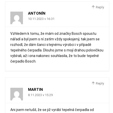
Reply
ANTONÍN
10.11.2023 v 16:31
Vzhledem k tomu, že mám od značky Bosch spoustu
nářadí a byl jsem s ní zatím vždy spokojený, tak jsem se
rozhodl, že dám šanci stejnému výrobci i v případě
tepelného čerpadla. Dlouho jsme s mojí drahou polovičkou
vybírali, až i ona nakonec souhlasila, že to bude tepelné
čerpadlo Bosch.
Reply
MARTIN
8.11.2023 v 15:29
Ani jsem netušil, že se již vyrábí tepelná čerpadla od