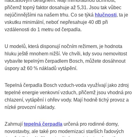
nadčasovým designem. Mají mimořádnou účinnost,
přičemž topný faktor dosahuje až 5,31. Jsou tak vůbec
nejúčinnějšími na našem trhu. Co se týká
hlučnosti
, ta je
vskutku minimální, neboť nepřesahuje 40 dB při
vzdálenosti do 1 metru od čerpadla.
U modelů, která disponují nočním režimem, je hodnota
hluku ještě mnohem nižší. Ve chvíli, kdy svou nemovitost
vybavíte tepelným čerpadlem Bosch, můžete dosáhnout
úspory až 60 % nákladů vytápění.
Tepelná čerpadla Bosch vzduch-voda využívají jako zdroj
tepelné energie venkovní vzduch, přičemž jsou vhodná pro
chlazení, vytápění i ohřev vody. Mají hodně tichý provoz a
nízké provozní náklady.
Zahrnují
tepelná čerpadla
určená pro rodinné domy,
novostavby, ale také pro modernizaci starších řadových