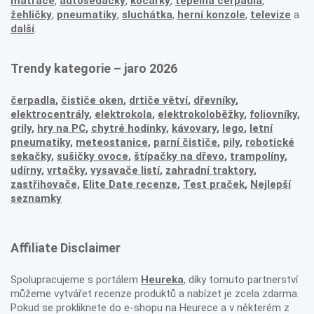
matrace
,
autosedačky
,
kočárky
,
tepelná čerpadla
,
žehličky
,
pneumatiky
,
sluchátka
,
herní konzole
,
televize
a
další
.
Trendy kategorie – jaro 2026
čerpadla
,
čističe oken
,
drtiče větví
,
dřevníky
,
elektrocentrály
,
elektrokola
,
elektrokoloběžky
,
foliovníky
,
grily
,
hry na PC
,
chytré hodinky
,
kávovary
,
lego
,
letní
pneumatiky
,
meteostanice
,
parní čističe
,
pily
,
robotické
sekačky
,
sušičky ovoce
,
štípačky na dřevo
,
trampolíny
,
udírny
,
vrtačky
,
vysavače listí
,
zahradní traktory
,
zastřihovače,
Elite Date recenze
,
Test praček
,
Nejlepší
seznamky
Affiliate Disclaimer
Spolupracujeme s portálem
Heureka
, díky tomuto partnerství
můžeme vytvářet recenze produktů a nabízet je zcela zdarma.
Pokud se prokliknete do e-shopu na Heurece a v některém z