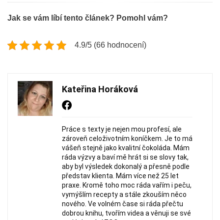
Jak se vám líbí tento článek? Pomohl vám?
4.9/5 (66 hodnocení)
Kateřina Horáková
Práce s texty je nejen mou profesí, ale
zároveň celoživotním koníčkem. Je to má
vášeň stejně jako kvalitní čokoláda. Mám
ráda výzvy a baví mě hrát si se slovy tak,
aby byl výsledek dokonalý a přesně podle
představ klienta. Mám více než 25 let
praxe. Kromě toho moc ráda vařím i peču,
vymýšlím recepty a stále zkouším něco
nového. Ve volném čase si ráda přečtu
dobrou knihu, tvořím videa a věnuji se své