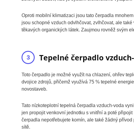
Oproti mobilní klimatizaci jsou tato čerpadla mnohem
jsou schopné vzduch odvlhčovat, zvlhčovat, ale také 
těkavých organických látek. Zaujmou rovněž svým e
Tepelné čerpadlo vzduch-
Toto čerpadlo je možné využít na chlazení, ohřev tepl
dvojice zdrojů, přičemž využívá 75 % tepelné energie
novostaveb.
Tato nízkoteplotní tepelná čerpadla vzduch-voda vynik
jen propojit venkovní jednotku s vnitřní a poté připo
čerpadla nepotřebujete komín, ale také žádný přívod p
sítě.