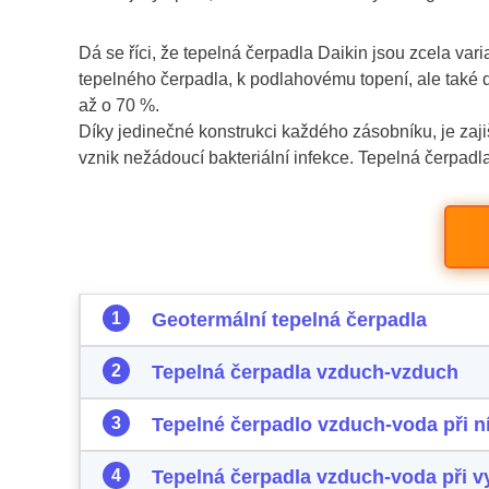
Dá se říci, že tepelná čerpadla Daikin jsou zcela vari
tepelného čerpadla, k podlahovému topení, ale také
až o 70 %.
Díky jedinečné konstrukci každého zásobníku, je zajiš
vznik nežádoucí bakteriální infekce. Tepelná čerpadla
Geotermální tepelná čerpadla
Tepelná čerpadla vzduch-vzduch
Tepelné čerpadlo vzduch-voda při ní
Tepelná čerpadla vzduch-voda při v