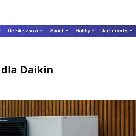
Dětské zboží
Sport
Hobby
Auto-moto
adla Daikin