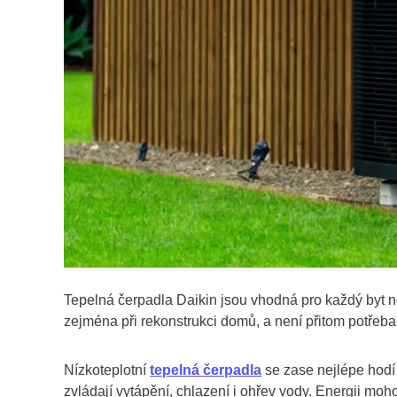
Tepelná čerpadla Daikin jsou vhodná pro každý byt ne
zejména při rekonstrukci domů, a není přitom potřeba
Nízkoteplotní
tepelná čerpadla
se zase nejlépe hodí
zvládají vytápění, chlazení i ohřev vody. Energii moh