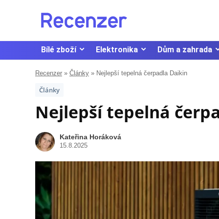
Bílé zboží
Elektronika
Dům a zahrada
Recenzer
»
Články
»
Nejlepší tepelná čerpadla Daikin
Články
Nejlepší tepelná čerp
Kateřina Horáková
15.8.2025