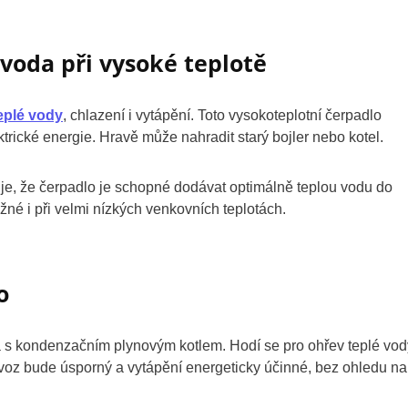
voda při vysoké teplotě
eplé vody
, chlazení i vytápění. Toto vysokoteplotní čerpadlo
rické energie. Hravě může nahradit starý bojler nebo kotel.
 je, že čerpadlo je schopné dodávat optimálně teplou vodu do
ožné i při velmi nízkých venkovních teplotách.
o
a s kondenzačním plynovým kotlem. Hodí se pro ohřev teplé vod
provoz bude úsporný a vytápění energeticky účinné, bez ohledu na