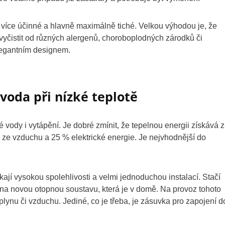
 více účinné a hlavně maximálně tiché. Velkou výhodou je, že
vyčistit od různých alergenů, choroboplodných zárodků či
legantním designem.
voda při nízké teplotě
é vody i vytápění. Je dobré zmínit, že tepelnou energii získává z
 ze vzduchu a 25 % elektrické energie. Je nejvhodnější do
ají vysokou spolehlivosti a velmi jednoduchou instalací. Stačí
jit na novou otopnou soustavu, která je v domě. Na provoz tohoto
lynu či vzduchu. Jediné, co je třeba, je zásuvka pro zapojení d