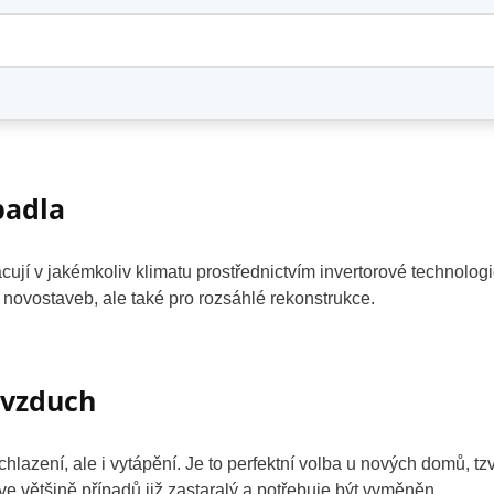
padla
cují v jakémkoliv klimatu prostřednictvím invertorové technolog
 novostaveb, ale také pro rozsáhlé rekonstrukce.
-vzduch
chlazení, ale i vytápění. Je to perfektní volba u nových domů, tzv
ve většině případů již zastaralý a potřebuje být vyměněn.