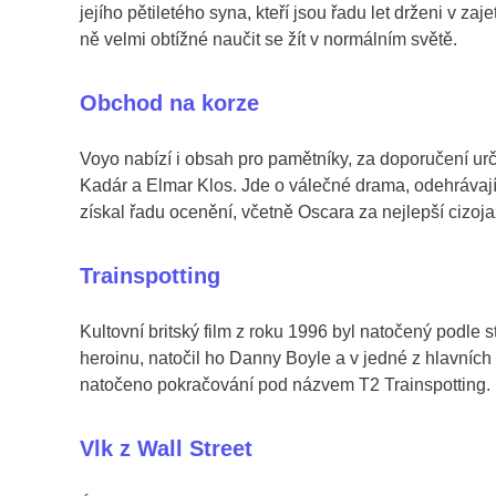
jejího pětiletého syna, kteří jsou řadu let drženi v za
ně velmi obtížné naučit se žít v normálním světě.
Obchod na korze
Voyo nabízí i obsah pro pamětníky, za doporučení urči
Kadár a Elmar Klos. Jde o válečné drama, odehrávají
získal řadu ocenění, včetně Oscara za nejlepší cizoja
Trainspotting
Kultovní britský film z roku 1996 byl natočený podle
heroinu, natočil ho Danny Boyle a v jedné z hlavních
natočeno pokračování pod názvem T2 Trainspotting.
Vlk z Wall Street