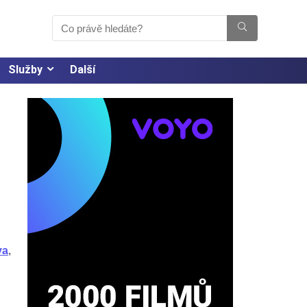
Služby
Další
va
,