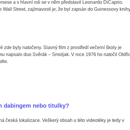
rsese a v hlavní roli se v něm představil Leonardo DiCaprio.
 Wall Street, zajímavostí je, že byl zapsán do Guinessovy knih
é zde byly natočeny. Slavný film z prostředí večerní školy je
mu napsalo duo Svěrák – Smoljak. V roce 1976 ho natočil Oldři
afie.
m dabingem nebo titulky?
á česká lokalizace. Veškerý obsah u této videotéky je tedy v