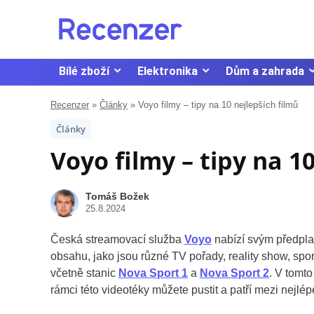
Bílé zboží
Elektronika
Dům a zahrada
Recenzer
»
Články
»
Voyo filmy – tipy na 10 nejlepších filmů
Články
Voyo filmy – tipy na 1
Tomáš Božek
25.8.2024
Česká streamovací služba
Voyo
nabízí svým předplati
obsahu, jako jsou různé TV pořady, reality show, spo
včetně stanic
Nova Sport 1
a
Nova Sport 2
. V tomto
rámci této videotéky můžete pustit a patří mezi nejl