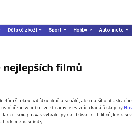
Dětské zboží
Sport
Hobby
Auto-moto
0 nejlepších filmů
telům širokou nabídku filmů a seriálů, ale i dalšího atraktivního
rtovní přenosy nebo live streamy televizních kanálů skupiny
No
 článku jsme pro vás vybrali tipy na 10 kvalitních filmů, které si v
épe hodnocené snímky.