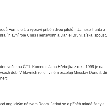
ávodů Formule 1 a vypráví příběh dvou pilotů – Jamese Hunta a
rají hlavní role Chris Hemsworth a Daniel Brühl, získal spoust
rý den večer na ČT1. Komedie Jana Hřebejka z roku 1999 je na
h dob. V hlavních rolích v něm excelují Miroslav Donutil, Jiř
herci.
 pod anglickým názvem Room. Jedná se o příběh mladé ženy a