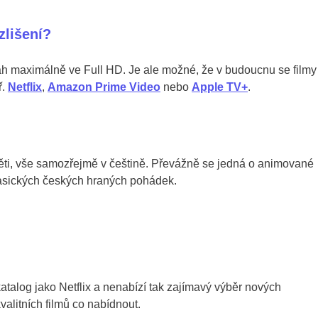
zlišení?
h maximálně ve Full HD. Je ale možné, že v budoucnu se filmy
ř.
Netflix
,
Amazon Prime Video
nebo
Apple TV+
.
děti, vše samozřejmě v češtině. Převážně se jedná o animované
 klasických českých hraných pohádek.
talog jako Netflix a nenabízí tak zajímavý výběr nových
valitních filmů co nabídnout.