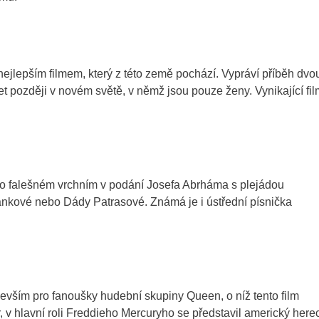
jlepším filmem, který z této země pochází. Vypráví příběh dvo
let později v novém světě, v němž jsou pouze ženy. Vynikající fil
 o falešném vrchním v podání Josefa Abrháma s plejádou
nkové nebo Dády Patrasové. Známá je i ústřední písnička
devším pro fanoušky hudební skupiny Queen, o níž tento film
, v hlavní roli Freddieho Mercuryho se představil americký here