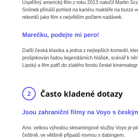
Úspěšný americký film z roku 2013 natočil Martin Sco
Snímek přináší pohled na kariéru makléře na burze ve
rekordů jako film s největším počtem nadávek.
Marečku, podejte mi pero!
Další česká klasika a jedna z nejlepších komedií, kter
prošpikován řadou legendárních hlášek, scénář k ně
Lipský a film patří do zlatého fondu české kinematogr
Často kladené dotazy
Jsou zahraniční filmy na Voyo s český
Ano, velkou výhodou streamingové služby Voyo je pln
češtině, ve většině případů rovnou s dabingem.