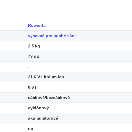
Rowenta
vysavač pro suché sání
2,5 kg
79 dB
–
21.6 V Lithium ion
0,6 l
sáčkové/bezsáčkové
cyklónový
akumulátorové
ne