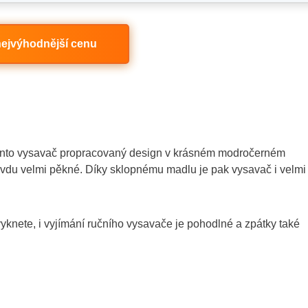
 nejvýhodnější cenu
tento vysavač propracovaný design v krásném modročerném
ravdu velmi pěkné. Díky sklopnému madlu je pak vysavač i velmi
ivyknete, i vyjímání ručního vysavače je pohodlné a zpátky také