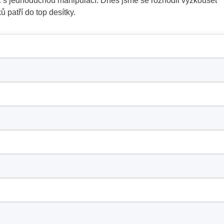
 s jednoduchou manipulací. Dnes jsme se rozhodli vyzkoušet
patří do top desítky.