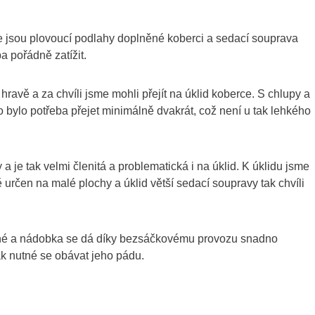
e jsou plovoucí podlahy doplněné koberci a sedací souprava
a pořádně zatížit.
hravě a za chvíli jsme mohli přejít na úklid koberce. S chlupy a
to bylo potřeba přejet minimálně dvakrát, což není u tak lehkého
 je tak velmi členitá a problematická i na úklid. K úklidu jsme
 určen na malé plochy a úklid větší sedací soupravy tak chvíli
ché a nádobka se dá díky bezsáčkovému provozu snadno
ak nutné se obávat jeho pádu.