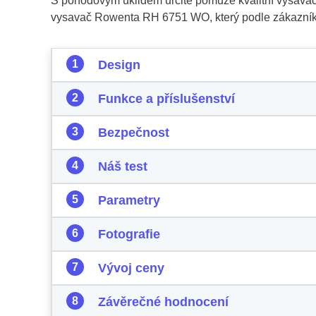
S pohodovým úklidem určitě pomůže kvalitní vysavač
vysavač Rowenta RH 6751 WO, který podle zákazníků 
Design
Funkce a příslušenství
Bezpečnost
Náš test
Parametry
Fotografie
Vývoj ceny
Závěrečné hodnocení