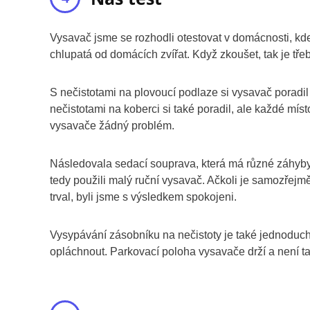
Vysavač jsme se rozhodli otestovat v domácnosti, kd
chlupatá od domácích zvířat. Když zkoušet, tak je třeb
S nečistotami na plovoucí podlaze si vysavač poradil 
nečistotami na koberci si také poradil, ale každé mís
vysavače žádný problém.
Následovala sedací souprava, která má různé záhyby a
tedy použili malý ruční vysavač. Ačkoli je samozřejmě
trval, byli jsme s výsledkem spokojeni.
Vysypávání zásobníku na nečistoty je také jednodu
opláchnout. Parkovací poloha vysavače drží a není t