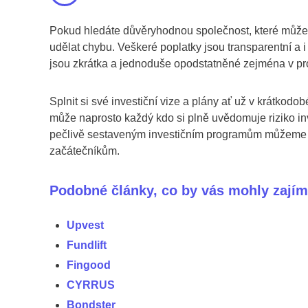
Pokud hledáte důvěryhodnou společnost, které můžete
udělat chybu. Veškeré poplatky jsou transparentní a 
jsou zkrátka a jednoduše opodstatněné zejména v pr
Splnit si své investiční vize a plány ať už v krátko
může naprosto každý kdo si plně uvědomuje riziko in
pečlivě sestaveným investičním programům můžeme s
začátečníkům.
Podobné články, co by vás mohly zajím
Upvest
Fundlift
Fingood
CYRRUS
Bondster