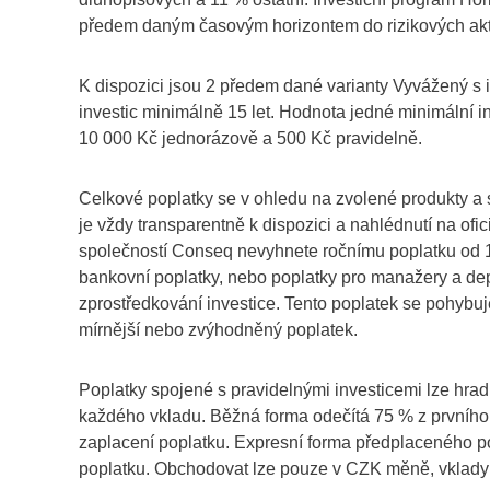
předem daným časovým horizontem do rizikových akti
K dispozici jsou 2 předem dané varianty Vyvážený s
investic minimálně 15 let. Hodnota jedné minimální i
10 000 Kč jednorázově a 500 Kč pravidelně.
Celkové poplatky se v ohledu na zvolené produkty a s
je vždy transparentně k dispozici a nahlédnutí na of
společností Conseq nevyhnete ročnímu poplatku od 1
bankovní poplatky, nebo poplatky pro manažery a dep
zprostředkování investice. Tento poplatek se pohybuje
mírnější nebo zvýhodněný poplatek.
Poplatky spojené s pravidelnými investicemi lze hrad
každého vkladu. Běžná forma odečítá 75 % z prvního
zaplacení poplatku. Expresní forma předplaceného p
poplatku. Obchodovat lze pouze v CZK měně, vklady