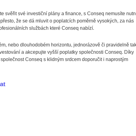
 svěřit své investiční plány a finance, s Conseq nemusíte nut
i přesto, že se dá mluvit o poplatcích poměrně vysokých, za nás
ofesionálních službách které Conseq nabízí.
dobém, nebo dlouhodobém horizontu, jednorázově či pravidelně ta
vestování a akcepujte vyšší poplatky společnosti Conseq. Díky
polečnost Conseq s klidným srdcem doporučit i naprostým
at