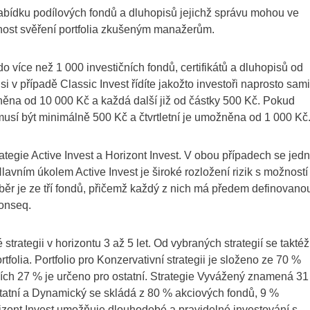
nabídku podílových fondů a dluhopisů jejichž správu mohou ve
nost svěření portfolia zkušeným manažerům.
o více než 1 000 investičních fondů, certifikátů a dluhopisů od
si v případě Classic Invest řídíte jakožto investoři naprosto sami
ěna od 10 000 Kč a každá další již od částky 500 Kč. Pokud
 musí být minimálně 500 Kč a čtvrtletní je umožněna od 1 000 Kč
ategie Active Invest a Horizont Invest. V obou případech se jed
lavním úkolem Active Invest je široké rozložení rizik s možností
ěr je ze tří fondů, přičemž každý z nich má předem definovano
Conseq.
 strategii v horizontu 3 až 5 let. Od vybraných strategií se taktéž
folia. Portfolio pro Konzervativní strategii je složeno ze 70 %
ích 27 % je určeno pro ostatní. Strategie Vyvážený znamená 3
tatní a Dynamický se skládá z 80 % akciových fondů, 9 %
rizont Invest umožňuje dlouhodobé a pravidelné investování s