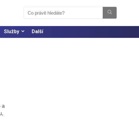
Služby
Další
4 a
u,