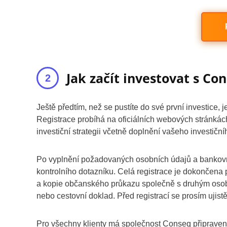
Jak začít investovat s Co
Ještě předtím, než se pustíte do své první investice,
Registrace probíhá na oficiálních webových stránkách
investiční strategii včetně doplnění vašeho investiční
Po vyplnění požadovaných osobních údajů a bankovníh
kontrolního dotazníku. Celá registrace je dokončen
a kopie občanského průkazu společně s druhým osobn
nebo cestovní doklad. Před registrací se prosím ujist
Pro všechny klienty má společnost Conseq připravenou