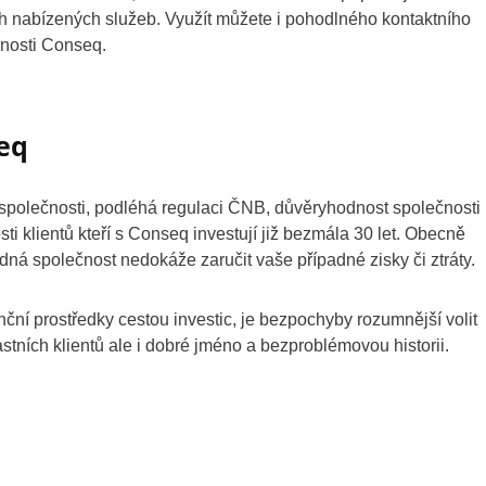
ch nabízených služeb. Využít můžete i pohodlného kontaktního
nosti Conseq.
seq
 společnosti, podléhá regulaci ČNB, důvěryhodnost společnosti
ti klientů kteří s Conseq investují již bezmála 30 let. Obecně
dná společnost nedokáže zaručit vaše případné zisky či ztráty.
ní prostředky cestou investic, je bezpochyby rozumnější volit
tních klientů ale i dobré jméno a bezproblémovou historii.