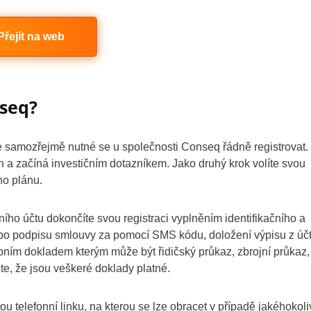
Přejít na web
nseq?
 je samozřejmě nutné se u společnosti Conseq řádně registrovat.
 a začíná investičním dotazníkem. Jako druhý krok volíte svou
ho plánu.
o účtu dokončíte svou registraci vyplněním identifikačního a
a po podpisu smlouvy za pomocí SMS kódu, doložení výpisu z úč
ím dokladem kterým může být řidičský průkaz, zbrojní průkaz,
ěte, že jsou veškeré doklady platné.
 telefonní linku, na kterou se lze obracet v případě jakéhokoli