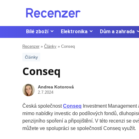
Bílé zboží
Elektronika
Dům a zahrada
Recenzer
»
Články
»
Conseq
Články
Conseq
Andrea Kotorová
2.7.2024
Česká společnost
Conseq
Investment Management a.s
mimo nabídky investic do podílových fondů, dluhopisů
penzijního spoření a připojištění. V této recenzi se
můžete ve spolupráci se společností Conseq využít.