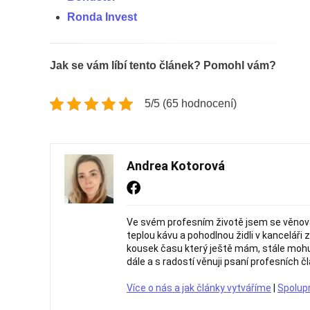
Ronda Invest
Jak se vám líbí tento článek? Pomohl vám?
5/5 (65 hodnocení)
Andrea Kotorová
Ve svém profesním životě jsem se věnov
teplou kávu a pohodlnou židli v kanceláři 
kousek času který ještě mám, stále mohu 
dále a s radostí věnuji psaní profesních čl
Více o nás a jak články vytváříme
|
Spolup