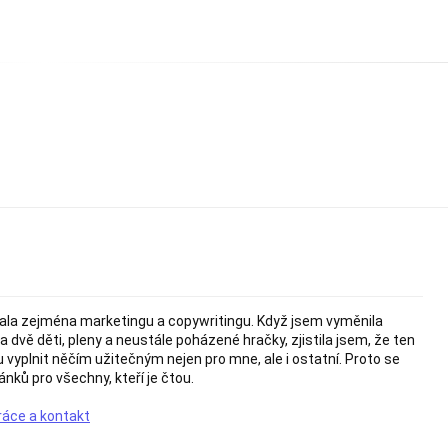
ala zejména marketingu a copywritingu. Když jsem vyměnila
za dvě děti, pleny a neustále poházené hračky, zjistila jsem, že ten
vyplnit něčím užitečným nejen pro mne, ale i ostatní. Proto se
ánků pro všechny, kteří je čtou.
ráce a kontakt