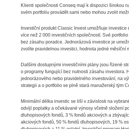
Klienti společnosti Conseq mají k dispozici širokou 
svém portfoliu provádět sami nebo mohou zvolit mož
Investiční produkt Classic Invest umožňuje investice d
více než 2 000 investičních společností. Své portfolio 
bez zásahu poradce. Jednorázová investice je umožn
zvolíte pravidelnou investici, hodnota jedné měsíční
Dalšími dostupnými investičními plány jsou řízené str
o programy fungující bez nutnosti zásahu investora. H
jednorázového nebo pravidelného investování, na výb
strategii a o portfolio se plně stará manažerský tým 
Minimální délka investic se liší v závislosti na vybrané
odvíjí poplatky a očekávané výnosy včetně složení port
dluhopisových fondů, 3 % fondů akciových a zbývajíc
akciových fondů, 50 % fondů dluhopisových, 19 % os
dluhopisových a 11 % ostatní. Investiční program Ho