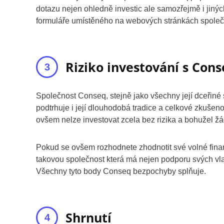
dotazu nejen ohledně investic ale samozřejmě i jiný
formuláře umístěného na webových stránkách společ
Riziko investování s Con
Společnost Conseq, stejně jako všechny její dceřiné
podtrhuje i její dlouhodobá tradice a celkové zkušenos
ovšem nelze investovat zcela bez rizika a bohužel žá
Pokud se ovšem rozhodnete zhodnotit své volné finanč
takovou společnost která má nejen podporu svých vlas
Všechny tyto body Conseq bezpochyby splňuje.
Shrnutí