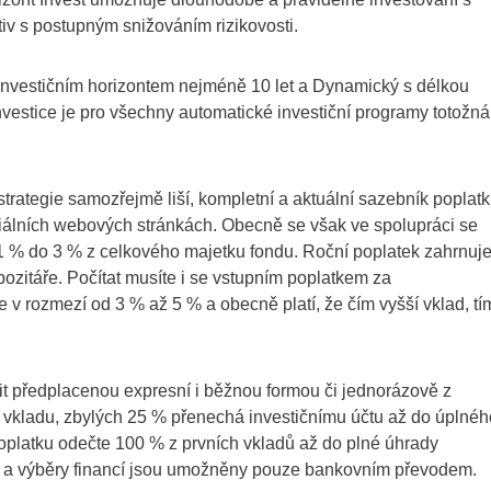
v s postupným snižováním rizikovosti.
 investičním horizontem nejméně 10 let a Dynamický s délkou
nvestice je pro všechny automatické investiční programy totožná
trategie samozřejmě liší, kompletní a aktuální sazebník poplat
iciálních webových stránkách. Obecně se však ve spolupráci se
 % do 3 % z celkového majetku fondu. Roční poplatek zahrnuj
ozitáře. Počítat musíte i se vstupním poplatkem za
 v rozmezí od 3 % až 5 % a obecně platí, že čím vyšší vklad, tí
it předplacenou expresní i běžnou formou či jednorázově z
 vkladu, zbylých 25 % přenechá investičnímu účtu až do úplnéh
oplatku odečte 100 % z prvních vkladů až do plné úhrady
 a výběry financí jsou umožněny pouze bankovním převodem.