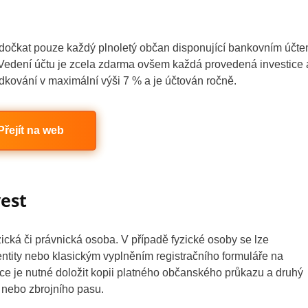
dočkat pouze každý plnoletý občan disponující bankovním účt
Vedení účtu je zcela zdarma ovšem každá provedená investice 
edkování v maximální výši 7 % a je účtován ročně.
Přejít na web
vest
ická či právnická osoba. V případě fyzické osoby se lze
ntity nebo klasickým vyplněním registračního formuláře na
ce je nutné doložit kopii platného občanského průkazu a druhý
e nebo zbrojního pasu.