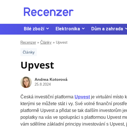
Bílé zboží
Elektronika
Dům a zahrada
Recenzer
»
Články
»
Upvest
Články
Upvest
Andrea Kotorová
25.8.2024
Česká investiční platforma
Upvest
je virtuální místo 
kterými se můžete stát i vy. Své volné finanční prost
platformě Upvest a přidat se tak dalším investorům je
poplatky na vás ve spolupráci s platformou Upvest mo
vám sdělíme základní principy investování s Upvest,