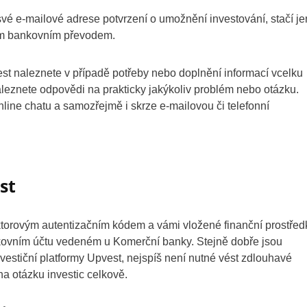
vé e-mailové adrese potvrzení o umožnění investování, stačí je
ckým bankovním převodem.
est naleznete v případě potřeby nebo doplnění informací vcelku
leznete odpovědi na prakticky jakýkoliv problém nebo otázku.
ine chatu a samozřejmě i skrze e-mailovou či telefonní
st
faktorovým autentizačním kódem a vámi vložené finanční prostřed
kovním účtu vedeném u Komerční banky. Stejně dobře jsou
nvestiční platformy Upvest, nejspíš není nutné vést zdlouhavé
na otázku investic celkově.