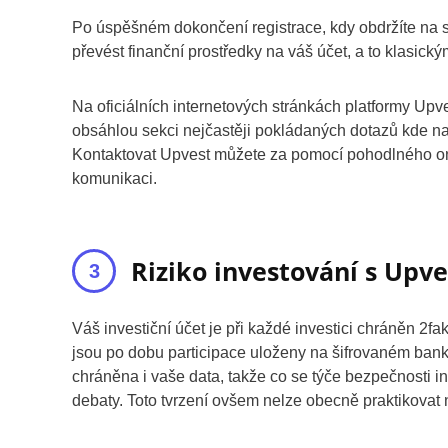
Po úspěšném dokončení registrace, kdy obdržíte na s
převést finanční prostředky na váš účet, a to klasi
Na oficiálních internetových stránkách platformy Upv
obsáhlou sekci nejčastěji pokládaných dotazů kde na
Kontaktovat Upvest můžete za pomocí pohodlného onl
komunikaci.
Riziko investování s Upve
Váš investiční účet je při každé investici chráněn 2
jsou po dobu participace uloženy na šifrovaném ban
chráněna i vaše data, takže co se týče bezpečnosti i
debaty. Toto tvrzení ovšem nelze obecně praktikovat 