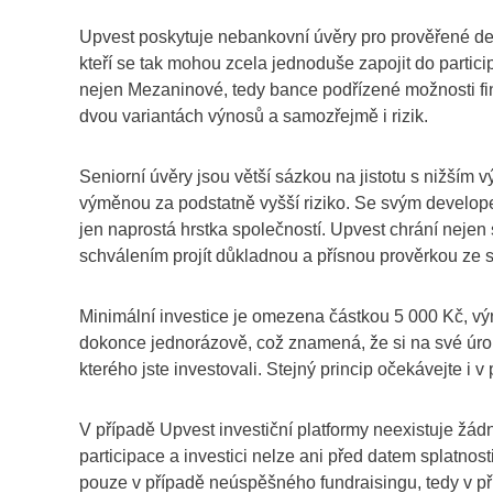
Upvest poskytuje nebankovní úvěry pro prověřené dev
kteří se tak mohou zcela jednoduše zapojit do partic
nejen Mezaninové, tedy bance podřízené možnosti fina
dvou variantách výnosů a samozřejmě i rizik.
Seniorní úvěry jsou větší sázkou na jistotu s nižším
výměnou za podstatně vyšší riziko. Se svým developer
jen naprostá hrstka společností. Upvest chrání nejen 
schválením projít důkladnou a přísnou prověrkou ze st
Minimální investice je omezena částkou 5 000 Kč, vý
dokonce jednorázově, což znamená, že si na své úroky 
kterého jste investovali. Stejný princip očekávejte i v
V případě Upvest investiční platformy neexistuje žádn
participace a investici nelze ani před datem splatnos
pouze v případě neúspěšného fundraisingu, tedy v př