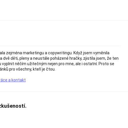
ala zejména marketingu a copywritingu. Když jsem vyměnila
za dvě děti, pleny a neustále poházené hračky, zjistila jsem, že ten
vyplnit něčím užitečným nejen pro mne, ale i ostatní. Proto se
ánků pro všechny, kteří je čtou.
ráce a kontakt
zkušeností.