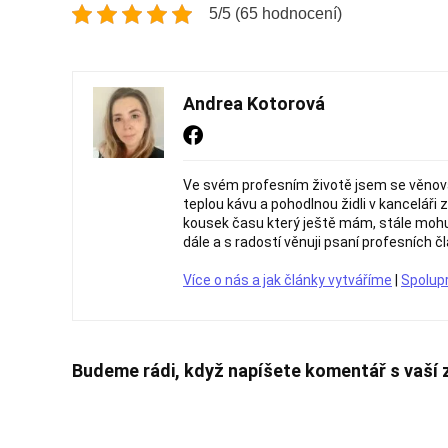
5/5 (65 hodnocení)
Andrea Kotorová
Ve svém profesním životě jsem se věnov
teplou kávu a pohodlnou židli v kanceláři 
kousek času který ještě mám, stále mohu 
dále a s radostí věnuji psaní profesních čl
Více o nás a jak články vytváříme
|
Spolup
Budeme rádi, když napíšete komentář s vaší 