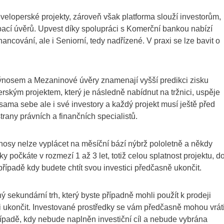
eloperské projekty, zároveň však platforma slouží investorům,
ipací úvěrů. Upvest díky spolupráci s Komerční bankou nabízí
ncování, ale i Seniorní, tedy nadřízené. V praxi se lze bavit o
 výnosem a Mezaninové úvěry znamenají vyšší predikci zisku
ským projektem, který je následně nabídnut na tržnici, uspěje
sama sebe ale i své investory a každý projekt musí ještě před
rany právních a finančních specialistů.
nosy nelze vyplácet na měsíční bází nýbrž pololetně a někdy
počkáte v rozmezí 1 až 3 let, totiž celou splatnost projektu, d
 případě kdy budete chtít svou investici předčasně ukončit.
ý sekundární trh, který byste případně mohli použít k prodeji
ti ukončit. Investované prostředky se vám předčasně mohou vráti
ípadě, kdy nebude naplněn investiční cíl a nebude vybrána