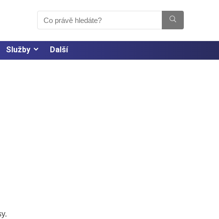
Služby
Další
y.