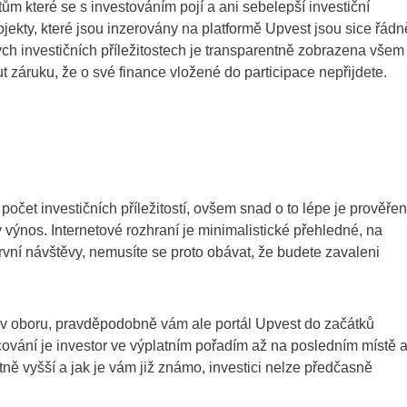
tům které se s investováním pojí a ani sebelepší investiční
ojekty, které jsou inzerovány na platformě Upvest jsou sice řádn
h investičních příležitostech je transparentně zobrazena všem
t záruku, že o své finance vložené do participace nepřijdete.
očet investičních příležitostí, ovšem snad o to lépe je prověře
výnos. Internetové rozhraní je minimalistické přehledné, na
rvní návštěvy, nemusíte se proto obávat, že budete zavaleni
i v oboru, pravděpodobně vám ale portál Upvest do začátků
vání je investor ve výplatním pořadím až na posledním místě 
atně vyšší a jak je vám již známo, investici nelze předčasně