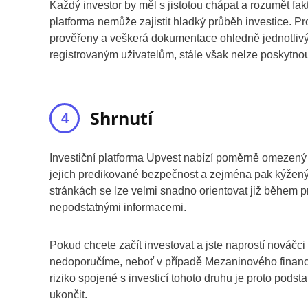
Každý investor by měl s jistotou chápat a rozumět fak
platforma nemůže zajistit hladký průběh investice. Pr
prověřeny a veškerá dokumentace ohledně jednotlivýc
registrovaným uživatelům, stále však nelze poskytnou
Shrnutí
Investiční platforma Upvest nabízí poměrně omezený p
jejich predikované bezpečnost a zejména pak kýžený 
stránkách se lze velmi snadno orientovat již během p
nepodstatnými informacemi.
Pokud chcete začít investovat a jste naprostí nováčc
nedoporučíme, neboť v případě Mezaninového financo
riziko spojené s investicí tohoto druhu je proto podst
ukončit.