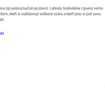
la být jednoznačně pozitivní. I přesto hodnotíme Upvest velmi
m, kteří si uvědomují veškerá rizika a kteří jsou si jistí svou
it.
at