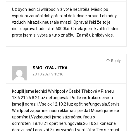
Uz bych lednici whirpool v životě nechtěla. Měsíc po
vypršeni zaruční doby přestal do lednice proudit chladny
vzduch. Mrazák neustále mrazil. Opravář řekl že to je
čidlo, oprava bude stát 6000kč. Chtěla jsem kvalitní lednici
proto jsem si vybrala tuto značku. Za mě už nikdy vice.
Reply
SMOLOVA JITKA
28.10.2021 v 15:16
Koupili jsme lednici Whirlpool v České Třebové v Planeu
13.6.21.25.8.21 už nefungovala.Podle instrukcí servisu
jsme ji odrazili.Vse ok.12.10.21uz opět nefungovala.Servis
Whirlpool zapomněl naší reklamaci předat.Museli jsme se
upomínat.Vyzkouseli jsme zázračnou řadu o
odmrštění.18.10.21 opět nefungovala.26.10.21 konečně
dorazil opět opravář.Zkusi vyměnit ventilátor.Ten se musí