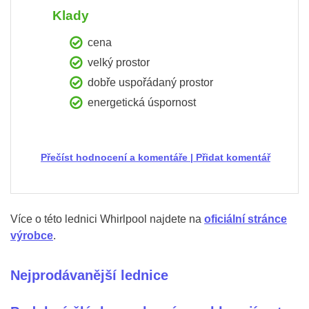
Klady
cena
velký prostor
dobře uspořádaný prostor
energetická úspornost
Přečíst hodnocení a komentáře
|
Přidat komentář
Více o této lednici Whirlpool najdete na
oficiální stránce
výrobce
.
Nejprodávanější lednice