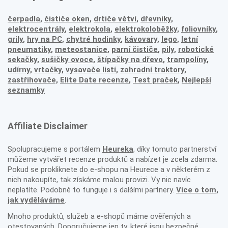
čerpadla
,
čističe oken
,
drtiče větví
,
dřevníky
,
elektrocentrály
,
elektrokola
,
elektrokoloběžky
,
foliovníky
,
grily
,
hry na PC
,
chytré hodinky
,
kávovary
,
lego
,
letní
pneumatiky
,
meteostanice
,
parní čističe
,
pily
,
robotické
sekačky
,
sušičky ovoce
,
štípačky na dřevo
,
trampolíny
,
udírny
,
vrtačky
,
vysavače listí
,
zahradní traktory
,
zastřihovače,
Elite Date recenze
,
Test praček
,
Nejlepší
seznamky
Affiliate Disclaimer
Spolupracujeme s portálem
Heureka
, díky tomuto partnerství
můžeme vytvářet recenze produktů a nabízet je zcela zdarma.
Pokud se prokliknete do e-shopu na Heurece a v některém z
nich nakoupíte, tak získáme malou provizi. Vy nic navíc
neplatíte. Podobně to funguje i s dalšími partnery.
Více o tom,
jak vyděláváme
.
Mnoho produktů, služeb a e-shopů máme ověřených a
otestovaných. Doporučujeme jen ty, které jsou bezpečné.