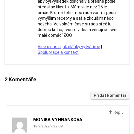
aby byl výsledek dokonalý a přesně podle
představ klienta. Mám více než 25 let
praxe. Kromě toho moc ráda vařím i peču,
vymýšlím recepty a stále zkouším něco
nového. Ve volném čase si ráda přečtu
dobrou knihu, tvořím videa a věnuji se své
malé domácí ZOO.
Více o nás a jak články vytváříme
|
Spolupráce a kontakt
2 Komentáře
Přidat komentář
Reply
MONIKA VYHNANKOVA
19.9.2022 v 22:09