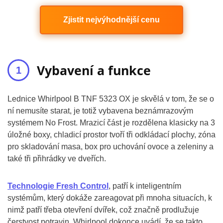
Zjistit nejvýhodnější cenu
Vybavení a funkce
Lednice Whirlpool B TNF 5323 OX je skvělá v tom, že se o
ní nemusíte starat, je totiž vybavena beznámrazovým
systémem No Frost. Mrazicí část je rozdělena klasicky na 3
úložné boxy, chladicí prostor tvoří tři odkládací plochy, zóna
pro skladování masa, box pro uchování ovoce a zeleniny a
také tři přihrádky ve dveřích.
Technologie Fresh Control
, patří k inteligentním
systémům, který dokáže zareagovat při mnoha situacích, k
nimž patří třeba otevření dvířek, což značně prodlužuje
čerstvost potravin. Whirlpool dokonce uvádí, že se takto