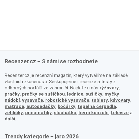
Recenzer.cz – S námi se rozhodnete
Recenzer.cz je recenzní magazín, který vytváříme na základě
vlastních zkušeností. Seskupujeme i recenze a testy z
odborných portálů ze zahraničí. Najdete u nás
rýžovary
,
pračky
,
pračky se sušičkou
,
lednice
,
sušičky
,
myčky
nádobí
,
vysavače
,
robotické vysavače
,
tablety
,
kávovary
,
matrace
,
autosedačky
,
kočárky
,
tepelná čerpadla
,
žehličky
,
pneumatiky
,
sluchátka
,
herní konzole
,
televize
a
další
.
Trendy kategorie – jaro 2026