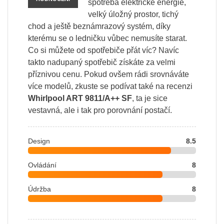
spotřeba elektrické energie,
velký úložný prostor, tichý
chod a ještě beznámrazový systém, díky
kterému se o ledničku vůbec nemusíte starat.
Co si můžete od spotřebiče přát víc? Navíc
takto nadupaný spotřebič získáte za velmi
příznivou cenu. Pokud ovšem rádi srovnáváte
více modelů, zkuste se podívat také na recenzi
Whirlpool ART 9811/A++ SF
, ta je sice
vestavná, ale i tak pro porovnání postačí.
Design
8.5
Ovládání
8
Údržba
8