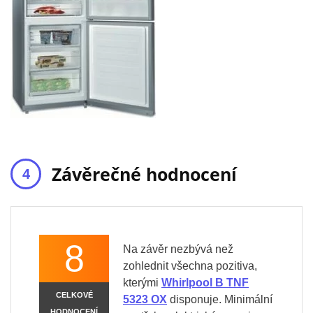
Závěrečné hodnocení
8
Na závěr nezbývá než
zohlednit všechna pozitiva,
kterými
Whirlpool B TNF
CELKOVÉ
5323 OX
disponuje. Minimální
HODNOCENÍ