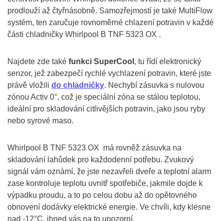
prodlouží až čtyřnásobně. Samozřejmostí je také MultiFlow
systém, ten zaručuje rovnoměrné chlazení potravin v každé
části chladničky Whirlpool B TNF 5323 OX .
Najdete zde také
funkci SuperCool
, tu řídí elektronický
senzor, jež zabezpečí rychlé vychlazení potravin, které jste
právě vložili
do chladničky
. Nechybí zásuvka s nulovou
zónou Activ 0°, což je speciální zóna se stálou teplotou,
ideální pro skladování citlivějších potravin, jako jsou ryby
nebo syrové maso.
Whirlpool B TNF 5323 OX má rovněž zásuvka na
skladování lahůdek pro každodenní potřebu. Zvukový
signál vám oznámí, že jste nezavřeli dveře a teplotní alarm
zase kontroluje teplotu uvnitř spotřebiče, jakmile dojde k
výpadku proudu, a to po celou dobu až do opětovného
obnovení dodávky elektrické energie. Ve chvíli, kdy klesne
nad -12°C, ihned vás na to upozorní.