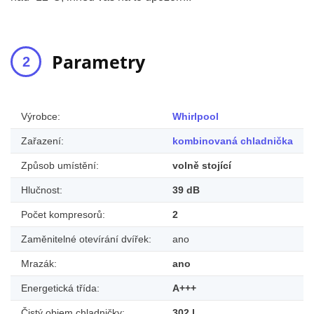
Parametry
Výrobce:
Whirlpool
Zařazení:
kombinovaná chladnička
Způsob umístění:
volně stojící
Hlučnost:
39 dB
Počet kompresorů:
2
Zaměnitelné otevírání dvířek:
ano
Mrazák:
ano
Energetická třída:
A+++
Čistý objem chladničky:
302 l