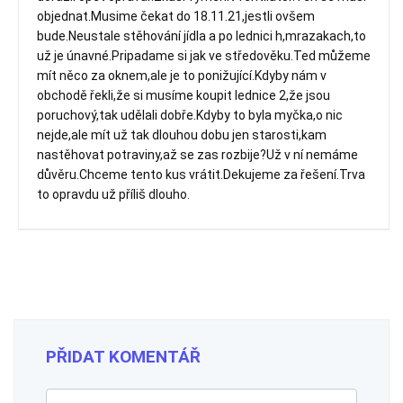
objednat.Musime čekat do 18.11.21,jestli ovšem
bude.Neustale stěhování jídla a po lednici h,mrazakach,to
už je únavné.Pripadame si jak ve středověku.Ted můžeme
mít něco za oknem,ale je to ponižující.Kdyby nám v
obchodě řekli,že si musíme koupit lednice 2,že jsou
poruchový,tak udělali dobře.Kdyby to byla myčka,o nic
nejde,ale mít už tak dlouhou dobu jen starosti,kam
nastěhovat potraviny,až se zas rozbije?Už v ní nemáme
důvěru.Chceme tento kus vrátit.Dekujeme za řešení.Trva
to opravdu už příliš dlouho.
PŘIDAT KOMENTÁŘ