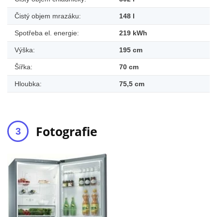
Čistý objem mrazáku:
148 l
Spotřeba el. energie:
219 kWh
Výška:
195 cm
Šířka:
70 cm
Hloubka:
75,5 cm
Fotografie