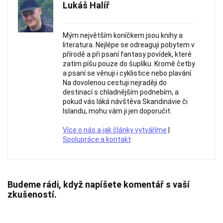
Lukáš Halíř
Mým největším koníčkem jsou knihy a
literatura. Nejlépe se odreaguji pobytem v
přírodě a při psaní fantasy povídek, které
zatím píšu pouze do šuplíku. Kromě četby
a psaní se věnuji i cyklistice nebo plavání.
Na dovolenou cestuji nejraději do
destinací s chladnějším podnebím, a
pokud vás láká návštěva Skandinávie či
Islandu, mohu vám ji jen doporučit.
Více o nás a jak články vytváříme
|
Spolupráce a kontakt
Budeme rádi, když napíšete komentář s vaší
zkušeností.