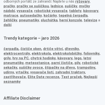
odborných portálů ze zahraničí. Najdete u nás
rýžovary
,
pračky
,
pračky se sušičkou
,
lednice
,
sušičky
,
myčky
nádobí
,
vysavače
,
robotické vysavače
,
tablety
,
kávovary
,
matrace
,
autosedačky
,
kočárky
,
tepelná čerpadla
,
žehličky
,
pneumatiky
,
sluchátka
,
herní konzole
,
televize
a
další
.
Trendy kategorie – jaro 2026
čerpadla
,
čističe oken
,
drtiče větví
,
dřevníky
,
elektrocentrály
,
elektrokola
,
elektrokoloběžky
,
foliovníky
,
grily
,
hry na PC
,
chytré hodinky
,
kávovary
,
lego
,
letní
pneumatiky
,
meteostanice
,
parní čističe
,
pily
,
robotické
sekačky
,
sušičky ovoce
,
štípačky na dřevo
,
trampolíny
,
udírny
,
vrtačky
,
vysavače listí
,
zahradní traktory
,
zastřihovače,
Elite Date recenze
,
Test praček
,
Nejlepší
seznamky
Affiliate Disclaimer