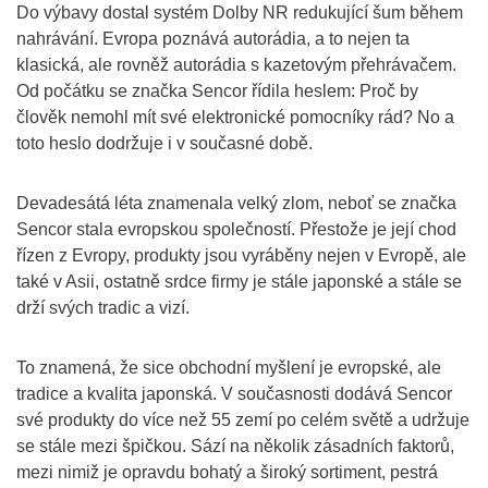
Do výbavy dostal systém Dolby NR redukující šum během
nahrávání. Evropa poznává autorádia, a to nejen ta
klasická, ale rovněž autorádia s kazetovým přehrávačem.
Od počátku se značka Sencor řídila heslem: Proč by
člověk nemohl mít své elektronické pomocníky rád? No a
toto heslo dodržuje i v současné době.
Devadesátá léta znamenala velký zlom, neboť se značka
Sencor stala evropskou společností. Přestože je její chod
řízen z Evropy, produkty jsou vyráběny nejen v Evropě, ale
také v Asii, ostatně srdce firmy je stále japonské a stále se
drží svých tradic a vizí.
To znamená, že sice obchodní myšlení je evropské, ale
tradice a kvalita japonská. V současnosti dodává Sencor
své produkty do více než 55 zemí po celém světě a udržuje
se stále mezi špičkou. Sází na několik zásadních faktorů,
mezi nimiž je opravdu bohatý a široký sortiment, pestrá