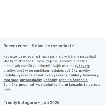
Recenzer.cz – S námi se rozhodnete
Recenzer.cz je recenzní magazín, který vytváříme na základě
vlastních zkušeností. Seskupujeme i recenze a testy z
odborných portálů ze zahraničí. Najdete u nás
rýžovary
,
pračky
,
pračky se sušičkou
,
lednice
,
sušičky
,
myčky
nádobí
,
vysavače
,
robotické vysavače
,
tablety
,
kávovary
,
matrace
,
autosedačky
,
kočárky
,
tepelná čerpadla
,
žehličky
,
pneumatiky
,
sluchátka
,
herní konzole
,
televize
a
další
.
Trendy kategorie – jaro 2026