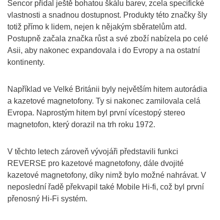
Sencor přidal ještě bohatou škálu barev, zcela specifické
vlastnosti a snadnou dostupnost. Produkty této značky šly
totiž přímo k lidem, nejen k nějakým sběratelům atd.
Postupně začala značka růst a své zboží nabízela po celé
Asii, aby nakonec expandovala i do Evropy a na ostatní
kontinenty.
Například ve Velké Británii byly největším hitem autorádia
a kazetové magnetofony. Ty si nakonec zamilovala celá
Evropa. Naprostým hitem byl první vícestopý stereo
magnetofon, který dorazil na trh roku 1972.
V těchto letech zároveň vývojáři představili funkci
REVERSE pro kazetové magnetofony, dále dvojité
kazetové magnetofony, díky nimž bylo možné nahrávat. V
neposlední řadě překvapil také Mobile Hi-fi, což byl první
přenosný Hi-Fi systém.