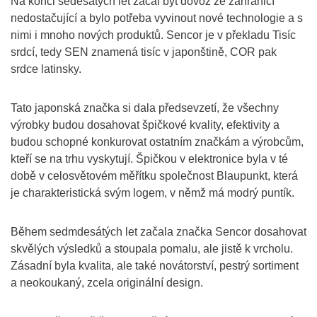
Na konci šedesátých let začal být dovoz ze zahraničí
nedostačující a bylo potřeba vyvinout nové technologie a s
nimi i mnoho nových produktů. Sencor je v překladu Tisíc
srdcí, tedy SEN znamená tisíc v japonštině, COR pak
srdce latinsky.
Tato japonská značka si dala předsevzetí, že všechny
výrobky budou dosahovat špičkové kvality, efektivity a
budou schopné konkurovat ostatním značkám a výrobcům,
kteří se na trhu vyskytují. Špičkou v elektronice byla v té
době v celosvětovém měřítku společnost Blaupunkt, která
je charakteristická svým logem, v němž má modrý puntík.
Během sedmdesátých let začala značka Sencor dosahovat
skvělých výsledků a stoupala pomalu, ale jistě k vrcholu.
Zásadní byla kvalita, ale také novátorství, pestrý sortiment
a neokoukaný, zcela originální design.