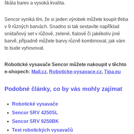
škála barev a vysoká kvalita.
Sencor vyniká tím, že si jeden výrobek můžete koupit třeba
v 9 různých barvách. Snadno si tak sestavíte například
snídaňový set v růžové, zelené, fialové či jakékoliv jiné
barvě, případně můžete barvy různě kombinovat, jak vám
to bude vyhovovat.
Robotické vysavače Sencor můžete nakoupit v těchto
e-shopech:
Mall.cz
,
Roboticke-vysavace.cz
,
Tipa.eu
Podobné články, co by vás mohly zajímat
Robotické vysavače
Sencor SRV 4250SL
Sencor SRV 9250BK
Test robotických vysavačů