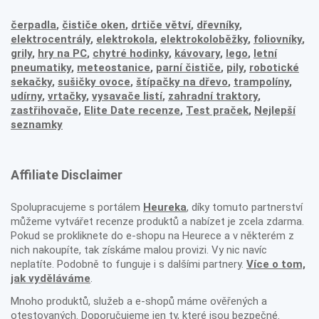
čerpadla
,
čističe oken
,
drtiče větví
,
dřevníky
,
elektrocentrály
,
elektrokola
,
elektrokoloběžky
,
foliovníky
,
grily
,
hry na PC
,
chytré hodinky
,
kávovary
,
lego
,
letní
pneumatiky
,
meteostanice
,
parní čističe
,
pily
,
robotické
sekačky
,
sušičky ovoce
,
štípačky na dřevo
,
trampolíny
,
udírny
,
vrtačky
,
vysavače listí
,
zahradní traktory
,
zastřihovače,
Elite Date recenze
,
Test praček
,
Nejlepší
seznamky
Affiliate Disclaimer
Spolupracujeme s portálem
Heureka
, díky tomuto partnerství
můžeme vytvářet recenze produktů a nabízet je zcela zdarma.
Pokud se prokliknete do e-shopu na Heurece a v některém z
nich nakoupíte, tak získáme malou provizi. Vy nic navíc
neplatíte. Podobně to funguje i s dalšími partnery.
Více o tom,
jak vyděláváme
.
Mnoho produktů, služeb a e-shopů máme ověřených a
otestovaných. Doporučujeme jen ty, které jsou bezpečné.