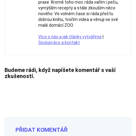
praxe. Kromě toho moc ráda vařím i peču,
vymýšlím recepty a stále zkouším něco
nového. Ve volném čase si ráda přečtu
dobrou knihu, tvořím videa a věnuji se své
malé domácí ZOO.
Více o nás a jak články vytváříme
|
Spolupráce a kontakt
Budeme rádi, když napíšete komentář s vaší
zkušeností.
PŘIDAT KOMENTÁŘ