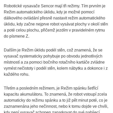
Robotické vysavače Sencor mají tři režimy. Tím prvním je
Režim automatického úklidu, kdy je možné pomocí
dálkového ovládání přesně nastavit režim automatického
úklidu, kdy začne nejprve robot vysávat plochy v okolí stěn
a poté celou plochu, přičemž jezdím v pravidelném rytmu
do písmene Z.
Dalším je Režim úklidu podél stěn, což znamená, že se
vysavač systematicky pohybuje po obvodu jednotlivých
místností a za pomoci bočního rotačního kartáče zvládne
vymést nečistoty i podél stěn, kolem nábytku a dokonce i z
každého rohu.
Třetím a posledním režimem, je Režim spánku šetřící
kapacitu akumulátoru. To znamená, že robot vstoupí zcela
automaticky do režimu spánku a to již pět minut poté, co je
zaznamenána jeho nečinnost, nebo k tomu dojde ve chvíli,
kdy není vysavač schopen zaparkovat do své nabíjecí