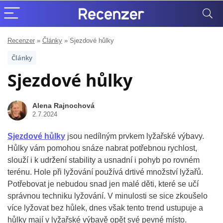
Recenzer
»
Články
»
Sjezdové hůlky
Články
Sjezdové hůlky
Alena Rajnochová
2.7.2024
Sjezdové hůlky
jsou nedílným prvkem lyžařské výbavy.
Hůlky vám pomohou snáze nabrat potřebnou rychlost,
slouží i k udržení stability a usnadní i pohyb po rovném
terénu. Hole při lyžování používá drtivé množství lyžařů.
Potřebovat je nebudou snad jen malé děti, které se učí
správnou techniku lyžování. V minulosti se sice zkoušelo
více lyžovat bez hůlek, dnes však tento trend ustupuje a
hůlky mají v lyžařské výbavě opět své pevné místo.