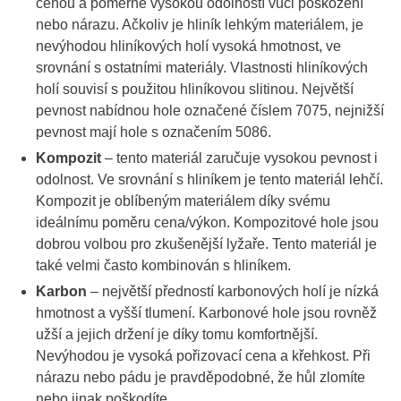
cenou a poměrně vysokou odolností vůči poškození
nebo nárazu. Ačkoliv je hliník lehkým materiálem, je
nevýhodou hliníkových holí vysoká hmotnost, ve
srovnání s ostatními materiály. Vlastnosti hliníkových
holí souvisí s použitou hliníkovou slitinou. Největší
pevnost nabídnou hole označené číslem 7075, nejnižší
pevnost mají hole s označením 5086.
Kompozit
– tento materiál zaručuje vysokou pevnost i
odolnost. Ve srovnání s hliníkem je tento materiál lehčí.
Kompozit je oblíbeným materiálem díky svému
ideálnímu poměru cena/výkon. Kompozitové hole jsou
dobrou volbou pro zkušenější lyžaře. Tento materiál je
také velmi často kombinován s hliníkem.
Karbon
– největší předností karbonových holí je nízká
hmotnost a vyšší tlumení. Karbonové hole jsou rovněž
užší a jejich držení je díky tomu komfortnější.
Nevýhodou je vysoká pořizovací cena a křehkost. Při
nárazu nebo pádu je pravděpodobné, že hůl zlomíte
nebo jinak poškodíte.