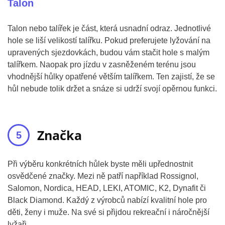
Talon
Talon nebo talířek je část, která usnadní odraz. Jednotlivé
hole se liší velikostí talířku. Pokud preferujete lyžování na
upravených sjezdovkách, budou vám stačit hole s malým
talířkem. Naopak pro jízdu v zasněženém terénu jsou
vhodnější hůlky opatřené větším talířkem. Ten zajistí, že se
hůl nebude tolik držet a snáze si udrží svojí opěrnou funkci.
Značka
Při výběru konkrétních hůlek byste měli upřednostnit
osvědčené značky. Mezi ně patří například Rossignol,
Salomon, Nordica, HEAD, LEKI, ATOMIC, K2, Dynafit či
Black Diamond. Každý z výrobců nabízí kvalitní hole pro
děti, ženy i muže. Na své si přijdou rekreační i náročnější
lyžaři.