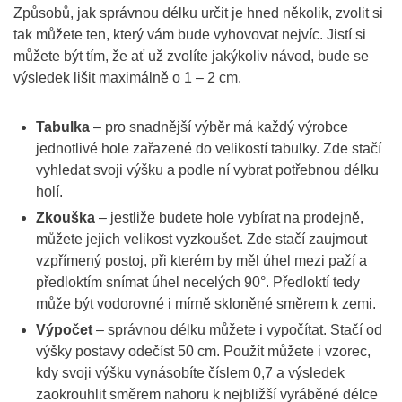
Způsobů, jak správnou délku určit je hned několik, zvolit si
tak můžete ten, který vám bude vyhovovat nejvíc. Jistí si
můžete být tím, že ať už zvolíte jakýkoliv návod, bude se
výsledek lišit maximálně o 1 – 2 cm.
Tabulka
– pro snadnější výběr má každý výrobce
jednotlivé hole zařazené do velikostí tabulky. Zde stačí
vyhledat svoji výšku a podle ní vybrat potřebnou délku
holí.
Zkouška
– jestliže budete hole vybírat na prodejně,
můžete jejich velikost vyzkoušet. Zde stačí zaujmout
vzpřímený postoj, při kterém by měl úhel mezi paží a
předloktím snímat úhel necelých 90°. Předloktí tedy
může být vodorovné i mírně skloněné směrem k zemi.
Výpočet
– správnou délku můžete i vypočítat. Stačí od
výšky postavy odečíst 50 cm. Použít můžete i vzorec,
kdy svoji výšku vynásobíte číslem 0,7 a výsledek
zaokrouhlit směrem nahoru k nejbližší vyráběné délce