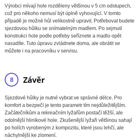
Výrobci mívají hole rozděleny většinou v 5 cm odstupech,
což pro někoho nemusí být úplně vyhovující. V tomto
případě je možné hůl velikostně upravit. Potřebovat budete
sjezdovou hůlku se snímatelným madlem. Po sejmutí
konstrukci hole podle potřeby seříznete a madlo opět
nasadíte. Tuto úpravu zvládnete doma, ale obrátit se
můžete i na pracovníku v servisu.
Závěr
Sjezdové hůlky je nutné vybrat ve správné délce. Pro
komfort a bezpečí je tento parametr tím nejdůležitějším.
Začátečníkům a rekreačním lyžařům postačí těžší, ale
odolnější hliníkové hole. Zkušenější lyžaři většinou sahají
po holích vyrobeným z kompozitu, které jsou lehčí, ale
náchylnější ke zlomení.