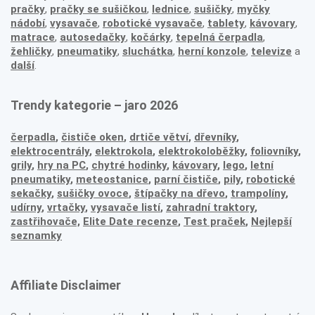
pračky
,
pračky se sušičkou
,
lednice
,
sušičky
,
myčky
nádobí
,
vysavače
,
robotické vysavače
,
tablety
,
kávovary
,
matrace
,
autosedačky
,
kočárky
,
tepelná čerpadla
,
žehličky
,
pneumatiky
,
sluchátka
,
herní konzole
,
televize
a
další
.
Trendy kategorie – jaro 2026
čerpadla
,
čističe oken
,
drtiče větví
,
dřevníky
,
elektrocentrály
,
elektrokola
,
elektrokoloběžky
,
foliovníky
,
grily
,
hry na PC
,
chytré hodinky
,
kávovary
,
lego
,
letní
pneumatiky
,
meteostanice
,
parní čističe
,
pily
,
robotické
sekačky
,
sušičky ovoce
,
štípačky na dřevo
,
trampolíny
,
udírny
,
vrtačky
,
vysavače listí
,
zahradní traktory
,
zastřihovače,
Elite Date recenze
,
Test praček
,
Nejlepší
seznamky
Affiliate Disclaimer