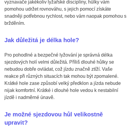
vyznavače jakékoliv lyžařské disciplíny, hůlky vám
pomohou udržet rovnováhu, s jejich pomocí získáte
snadněji potřebnou rychlost, nebo vám naopak pomohou s
bržděním.
Jak důležitá je délka hole?
Pro pohodlné a bezpečné lyžování je správná délka
sjezdových holí velmi důležitá. Příliš dlouhé hůlky se
nebudou dobře ovládat, což jízdu značně ztíží. Vaše
reakce při různých situacích tak mohou být zpomalené.
Krátké hole zase způsobí velký předklon a jízda nebude
nijak komfortní. Krátké i dlouhé hole vedou k nestabilní
jízdě i nadměrné únavě.
Je možné sjezdovou hůl velikostně
upravit?