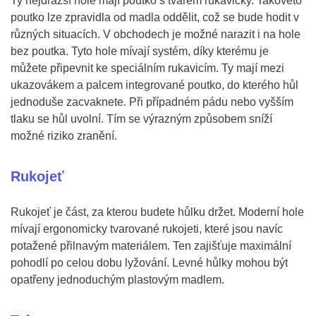
Ty nejdražší hole mají poutko s tvarem rukavičky. Takovéto
poutko lze zpravidla od madla oddělit, což se bude hodit v
různých situacích. V obchodech je možné narazit i na hole
bez poutka. Tyto hole mívají systém, díky kterému je
můžete připevnit ke speciálním rukavicím. Ty mají mezi
ukazovákem a palcem integrované poutko, do kterého hůl
jednoduše zacvaknete. Při případném pádu nebo vyšším
tlaku se hůl uvolní. Tím se výrazným způsobem sníží
možné riziko zranění.
Rukojeť
Rukojeť je část, za kterou budete hůlku držet. Moderní hole
mívají ergonomicky tvarované rukojeti, které jsou navíc
potažené přilnavým materiálem. Ten zajišťuje maximální
pohodlí po celou dobu lyžování. Levné hůlky mohou být
opatřeny jednoduchým plastovým madlem.