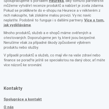
Spolupracujeme s portálem
Heureka
, díky tomuto partnerství
můžeme vytvářet recenze produktů a nabízet je zcela zdarma.
Pokud se prokliknete do e-shopu na Heurece a v některém z
nich nakoupíte, tak získáme malou provizi. Vy nic navíc
neplatíte. Podobně to funguje i s dalšími partnery.
Více o tom,
jak vyděláváme
.
Mnoho produktů, služeb a e-shopů máme ověřených a
otestovaných. Doporučujeme jen ty, které jsou bezpečné.
Neručíme však za případné škody způsobené výběrem
produktu nebo služby.
V případě produktů a služeb, co mají vliv na vaše zdraví nebo
finance se poraďte ještě se specialistou na daný obor, ať máte
více názorů ke srovnání.
Kontakty
Spolupráce a kontakt
O nás