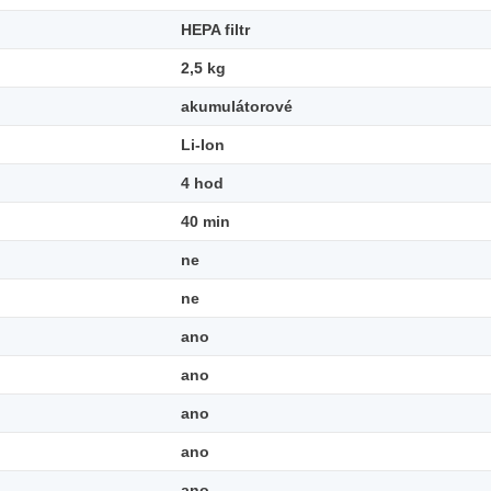
HEPA filtr
2,5 kg
akumulátorové
Li-Ion
4 hod
40 min
ne
ne
ano
ano
ano
ano
ano