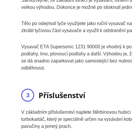
Samozřejmě, že základní funkcí je vysávání, ovšem s
velkou výhodou. Dokonce je možné po stisknutí jedi
Tělo po odejmutí tyče využijete jako ruční vysavač na
zkrátit tyčovou část vysavače a využít k odstranění
Vysavač ETA Supersonic 1231 90000 je vhodný k použi
podlahy, lino, plovoucí podlahy a další. Výhodou je, 
se dá snadno zaparkovat jako samostojící bez nutnost
odběhnout.
Příslušenství
V základním příslušenství najdete štěrbinovou hubici 
turbokartáč, který je speciálně určen na vysávání kob
pavučiny a jemný prach.