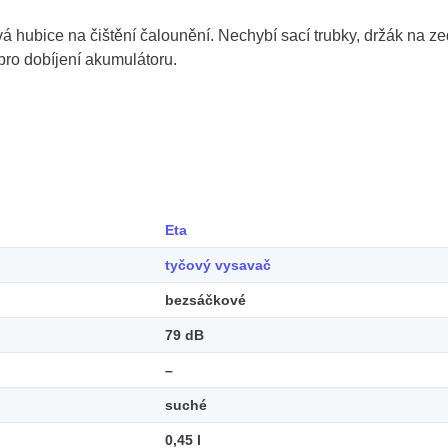
á hubice na čištění čalounění. Nechybí sací trubky, držák na z
pro dobíjení akumulátoru.
Eta
tyčový vysavač
bezsáčkové
79 dB
–
suché
0,45 l