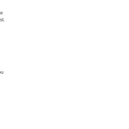
te
st.
ou