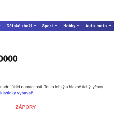
Dětské zboží
Sport
Hobby
Auto-moto
0000
nadní úklid domácnosti. Tento lehký a hlavně tichý tyčový
š
klasický vysavač
.
ZÁPORY