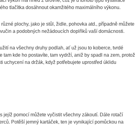
ací výkon má hned 2 úrovně, což je u tohoto typu vysavače
ného tlačítka dosáhnout okamžitého maximálního výkonu.
 různé plochy, jako je stůl, židle, pohovka atd., případně můžete
 pavučin a podobných nežádoucích doplňků vaší domácnosti.
tí na všechny druhy podlah, ať už jsou to koberce, tvrdé
že tam kde ho postavíte, tam vydrží, aniž by spadl na zem, proto
i uchycení na držák, když potřebujete uprostřed úklidu
s jejíž pomocí můžete vyčistit všechny zákoutí. Dále rotačí
erců. Potěší jemný kartáček, ten je vynikající pomůckou na