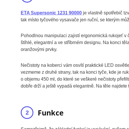
ETA Supersonic 1231 90000
je vlastně spotřebič tz
tak místo tyčového vysavače jen ruční, se kterým můž
Pohodlnou manipulaci zajistí ergonomická rukojeť v 
štíhlé, elegantní a ve stříbrném designu. Na konci těla
oranžovými prvky.
Nečistoty na koberci vám osvítí praktické LED osvět
vezmeme z druhé strany, tak na konci tyče, kde je r
o objemu 450 ml, do které se veškeré nečistoty přefil
dobře drží a ještě vypadá elegantně. Na těle najdete 
Funkce