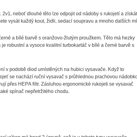
v. 2v1, neboť dlouhé tělo lze odpojit od nádoby s rukojetí a získá
ete vysát každý kout, židli, sedací soupravu a mnoho dalších mí
černé a bílé barvě s oranžovo-žlutým proužkem. Tělo má hezky
 je robustní a vysoce kvalitní turbokartáč v bílé a černé barvě s
lení v podobě diod umístěných na hubici vysavače. Když to
ukojeť se nachází ruční vysavač s průhlednou prachovou nádobk
trují přes HEPA filtr. Zásluhou ergonomické rukojeti se vysavač
také spínač nepřetržitého chodu.