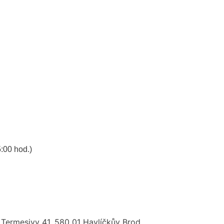
:00 hod.)
 Termesivy 41, 580 01 Havlíčkův Brod