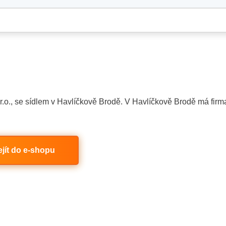
o., se sídlem v Havlíčkově Brodě. V Havlíčkově Brodě má firm
ejít do e-shopu