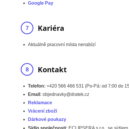
Google Pay
Kariéra
Aktuálně pracovní místa nenabízí
Kontakt
Telefon:
+420 566 466 531 (Po-Pá: od 7:00 do 15
Email:
objednavky@dratek.cz
Reklamace
Vrácení zboží
Dárkové poukazy
se sídlem
Sídlo společnosti:
ECLIPSERA s.r.o.,