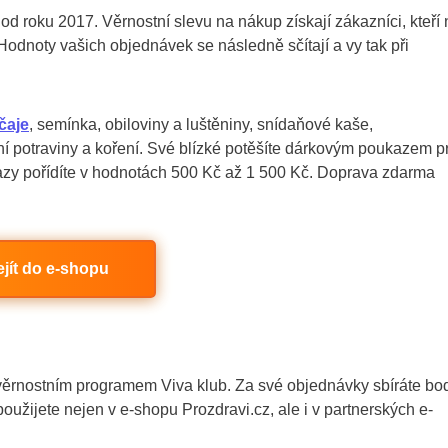
d roku 2017. Věrnostní slevu na nákup získají zákazníci, kteří 
Hodnoty vašich objednávek se následně sčítají a vy tak při
čaje
, semínka, obiloviny a luštěniny, snídaňové kaše,
lní potraviny a koření. Své blízké potěšíte dárkovým poukazem p
kazy pořídíte v hodnotách 500 Kč až 1 500 Kč. Doprava zdarma
ejít do e-shopu
 věrnostním programem Viva klub. Za své objednávky sbíráte bo
oužijete nejen v e-shopu Prozdravi.cz, ale i v partnerských e-