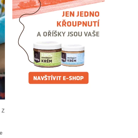
. Z
le