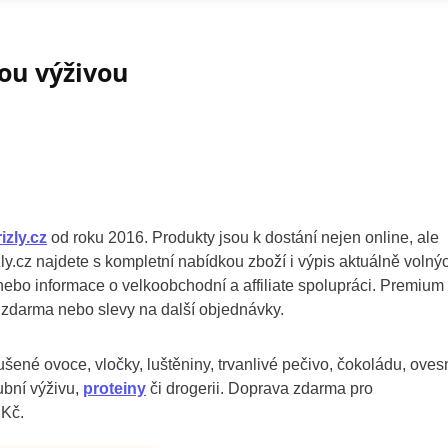
vou výživou
izly.cz
od roku 2016. Produkty jsou k dostání nejen online, ale
y.cz najdete s kompletní nabídkou zboží i výpis aktuálně volný
 nebo informace o velkoobchodní a affiliate spolupráci. Premium
 zdarma nebo slevy na další objednávky.
ušené ovoce, vločky, luštěniny, trvanlivé pečivo, čokoládu, oves
ubní výživu,
proteiny
či drogerii. Doprava zdarma pro
 Kč.