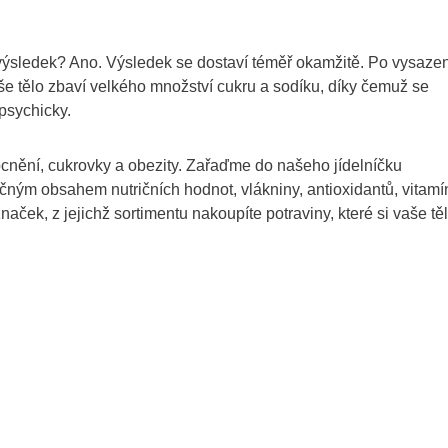
ý výsledek? Ano. Výsledek se dostaví téměř okamžitě. Po vysazen
še tělo zbaví velkého množství cukru a sodíku, díky čemuž se
psychicky.
cnění, cukrovky a obezity. Zařaďme do našeho jídelníčku
čným obsahem nutričních hodnot, vlákniny, antioxidantů, vitamí
aček, z jejichž sortimentu nakoupíte potraviny, které si vaše tě