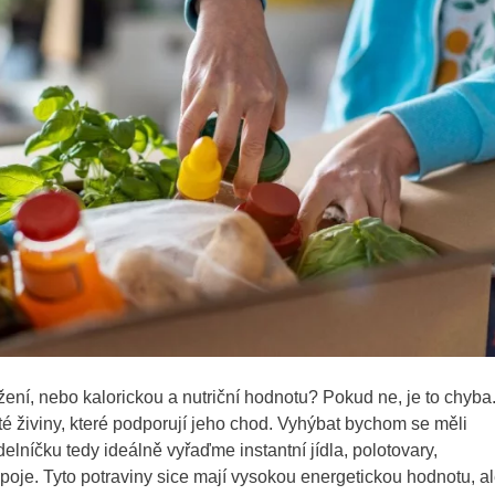
ožení, nebo kalorickou a nutriční hodnotu? Pokud ne, je to chyba
ité živiny, které podporují jeho chod. Vyhýbat bychom se měli
níčku tedy ideálně vyřaďme instantní jídla, polotovary,
poje. Tyto potraviny sice mají vysokou energetickou hodnotu, a