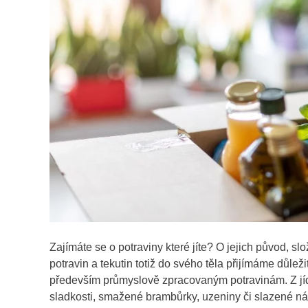
Zajímáte se o potraviny které jíte? O jejich původ, sl
potravin a tekutin totiž do svého těla přijímáme důlež
především průmyslově zpracovaným potravinám. Z jídel
sladkosti, smažené brambůrky, uzeniny či slazené ná