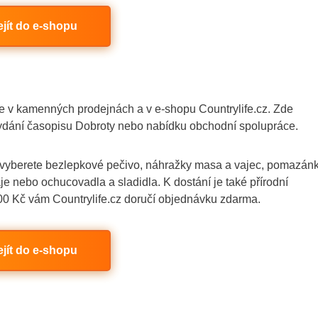
ejít do e-shopu
te v kamenných prodejnách a v e-shopu Countrylife.cz. Zde
í vydání časopisu Dobroty nebo nabídku obchodní spolupráce.
cz vyberete bezlepkové pečivo, náhražky masa a vajec, pomazánk
aje nebo ochucovadla a sladidla. K dostání je také přírodní
00 Kč vám Countrylife.cz doručí objednávku zdarma.
ejít do e-shopu