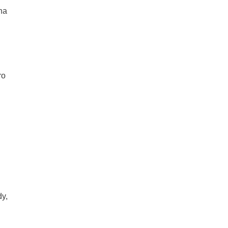
na
ro
dy,