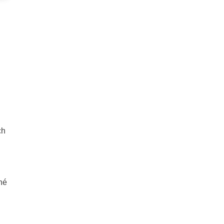
ch
né