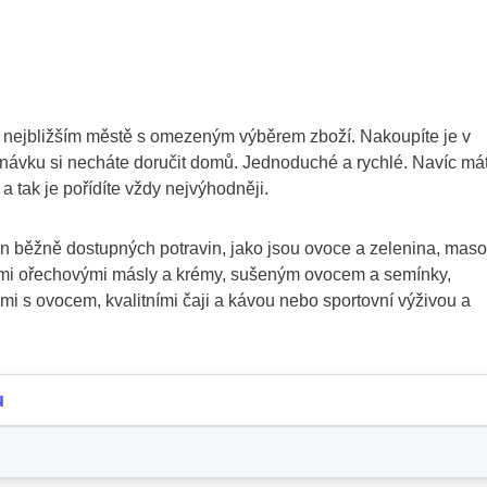
v nejbližším městě s omezeným výběrem zboží. Nakoupíte je v
návku si necháte doručit domů. Jednoduché a rychlé. Navíc má
 a tak je pořídíte vždy nejvýhodněji.
un běžně dostupných potravin, jako jsou ovoce a zelenina, maso
nými ořechovými másly a krémy, sušeným ovocem a semínky,
mi s ovocem, kvalitními čaji a kávou nebo sportovní výživou a
u