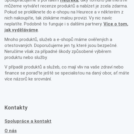
Spolupracujeme s portálem
Heureka
, díky tomuto partnerství
můžeme vytvářet recenze produktů a nabízet je zcela zdarma.
Pokud se prokliknete do e-shopu na Heurece a v některém z
nich nakoupíte, tak získáme malou provizi. Vy nic navíc
neplatíte. Podobně to funguje i s dalšími partnery.
Více o tom,
jak vyděláváme
.
Mnoho produktů, služeb a e-shopů máme ověřených a
otestovaných. Doporučujeme jen ty, které jsou bezpečné.
Neručíme však za případné škody způsobené výběrem
produktu nebo služby.
V případě produktů a služeb, co mají vliv na vaše zdraví nebo
finance se poraďte ještě se specialistou na daný obor, ať máte
více názorů ke srovnání.
Kontakty
Spolupráce a kontakt
O nás