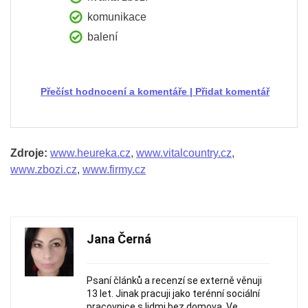
komunikace
balení
Přečíst hodnocení a komentáře
|
Přidat komentář
Zdroje:
www.heureka.cz
,
www.vitalcountry.cz
,
www.zbozi.cz
,
www.firmy.cz
Jana Černá
Psaní článků a recenzí se externě věnuji
13 let. Jinak pracuji jako terénní sociální
pracovnice s lidmi bez domova. Ve