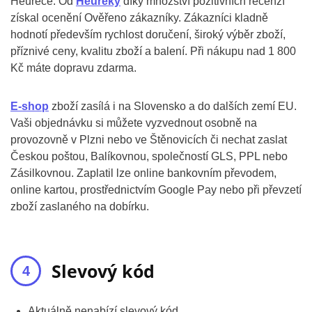
Heurece. Od
Heureky
díky množství pozitivních recenzí
získal ocenění Ověřeno zákazníky. Zákazníci kladně
hodnotí především rychlost doručení, široký výběr zboží,
příznivé ceny, kvalitu zboží a balení. Při nákupu nad 1 800
Kč máte dopravu zdarma.
E-shop
zboží zasílá i na Slovensko a do dalších zemí EU.
Vaši objednávku si můžete vyzvednout osobně na
provozovně v Plzni nebo ve Štěnovicích či nechat zaslat
Českou poštou, Balíkovnou, společností GLS, PPL nebo
Zásilkovnou. Zaplatil lze online bankovním převodem,
online kartou, prostřednictvím Google Pay nebo při převzetí
zboží zaslaného na dobírku.
Slevový kód
Aktuálně nenabízí slevový kód.