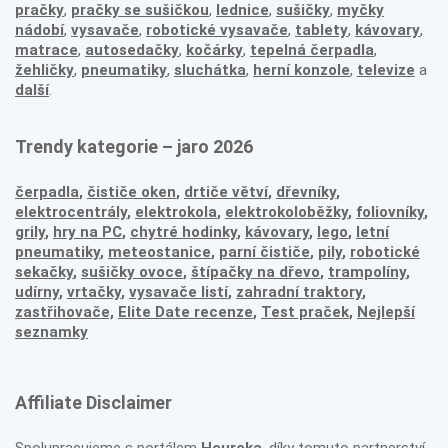
pračky
,
pračky se sušičkou
,
lednice
,
sušičky
,
myčky
nádobí
,
vysavače
,
robotické vysavače
,
tablety
,
kávovary
,
matrace
,
autosedačky
,
kočárky
,
tepelná čerpadla
,
žehličky
,
pneumatiky
,
sluchátka
,
herní konzole
,
televize
a
další
.
Trendy kategorie – jaro 2026
čerpadla
,
čističe oken
,
drtiče větví
,
dřevníky
,
elektrocentrály
,
elektrokola
,
elektrokoloběžky
,
foliovníky
,
grily
,
hry na PC
,
chytré hodinky
,
kávovary
,
lego
,
letní
pneumatiky
,
meteostanice
,
parní čističe
,
pily
,
robotické
sekačky
,
sušičky ovoce
,
štípačky na dřevo
,
trampolíny
,
udírny
,
vrtačky
,
vysavače listí
,
zahradní traktory
,
zastřihovače,
Elite Date recenze
,
Test praček
,
Nejlepší
seznamky
Affiliate Disclaimer