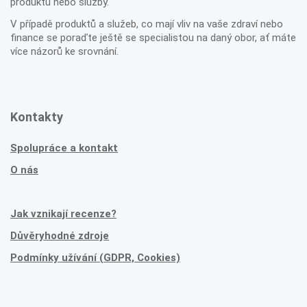
produktu nebo služby.
V případě produktů a služeb, co mají vliv na vaše zdraví nebo
finance se poraďte ještě se specialistou na daný obor, ať máte
více názorů ke srovnání.
Kontakty
Spolupráce a kontakt
O nás
Jak vznikají recenze?
Důvěryhodné zdroje
Podmínky užívání (GDPR, Cookies)