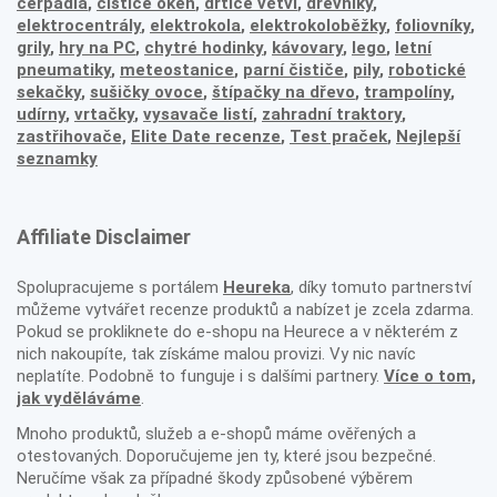
čerpadla
,
čističe oken
,
drtiče větví
,
dřevníky
,
elektrocentrály
,
elektrokola
,
elektrokoloběžky
,
foliovníky
,
grily
,
hry na PC
,
chytré hodinky
,
kávovary
,
lego
,
letní
pneumatiky
,
meteostanice
,
parní čističe
,
pily
,
robotické
sekačky
,
sušičky ovoce
,
štípačky na dřevo
,
trampolíny
,
udírny
,
vrtačky
,
vysavače listí
,
zahradní traktory
,
zastřihovače,
Elite Date recenze
,
Test praček
,
Nejlepší
seznamky
Affiliate Disclaimer
Spolupracujeme s portálem
Heureka
, díky tomuto partnerství
můžeme vytvářet recenze produktů a nabízet je zcela zdarma.
Pokud se prokliknete do e-shopu na Heurece a v některém z
nich nakoupíte, tak získáme malou provizi. Vy nic navíc
neplatíte. Podobně to funguje i s dalšími partnery.
Více o tom,
jak vyděláváme
.
Mnoho produktů, služeb a e-shopů máme ověřených a
otestovaných. Doporučujeme jen ty, které jsou bezpečné.
Neručíme však za případné škody způsobené výběrem