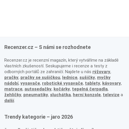
Recenzer.cz – S námi se rozhodnete
Recenzer.cz je recenzní magazín, který vytváříme na základě
vlastních zkušeností. Seskupujeme i recenze a testy z
odborných portálů ze zahraničí. Najdete u nás
rýžovary
,
pračky
,
pračky se sušičkou
,
lednice
,
sušičky
,
myčky
nádobí
,
vysavače
,
robotické vysavače
,
tablety
,
kávovary
,
matrace
,
autosedačky
,
kočárky
,
tepelná čerpadla
,
žehličky
,
pneumatiky
,
sluchátka
,
herní konzole
,
televize
a
další
.
Trendy kategorie – jaro 2026