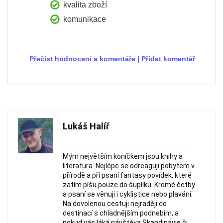
kvalita zboží
komunikace
Přečíst hodnocení a komentáře
|
Přidat komentář
Lukáš Halíř
Mým největším koníčkem jsou knihy a
literatura. Nejlépe se odreaguji pobytem v
přírodě a při psaní fantasy povídek, které
zatím píšu pouze do šuplíku. Kromě četby
a psaní se věnuji i cyklistice nebo plavání.
Na dovolenou cestuji nejraději do
destinací s chladnějším podnebím, a
pokud vás láká návštěva Skandinávie či