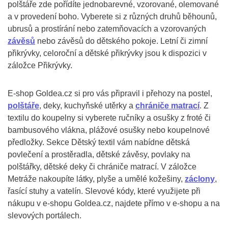
polštáře zde pořídíte jednobarevné, vzorované, olemované
a v provedení boho. Vyberete si z různých druhů běhounů,
ubrusů a prostírání nebo zatemňovacích a vzorovaných
závěsů
nebo závěsů do dětského pokoje. Letní či zimní
přikrývky, celoroční a dětské přikrývky jsou k dispozici v
záložce Přikrývky.
E-shop Goldea.cz si pro vás připravil i přehozy na postel,
polštáře
, deky, kuchyňské utěrky a
chrániče matrací
. Z
textilu do koupelny si vyberete ručníky a osušky z froté či
bambusového vlákna, plážové osušky nebo koupelnové
předložky. Sekce Dětský textil vám nabídne dětská
povlečení a prostěradla, dětské závěsy, povlaky na
polštářky, dětské deky či chrániče matrací. V záložce
Metráže nakoupíte látky, plyše a umělé kožešiny,
záclony
,
řasící stuhy a vatelín. Slevové kódy, které využijete při
nákupu v e-shopu Goldea.cz, najdete přímo v e-shopu a na
slevových portálech.