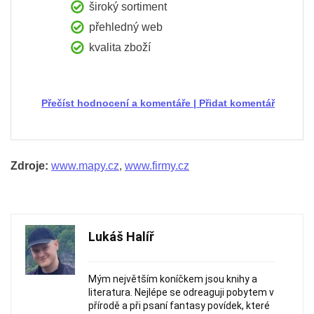
široký sortiment
přehledný web
kvalita zboží
Přečíst hodnocení a komentáře
|
Přidat komentář
Zdroje:
www.mapy.cz
,
www.firmy.cz
Lukáš Halíř
Mým největším koníčkem jsou knihy a
literatura. Nejlépe se odreaguji pobytem v
přírodě a při psaní fantasy povídek, které