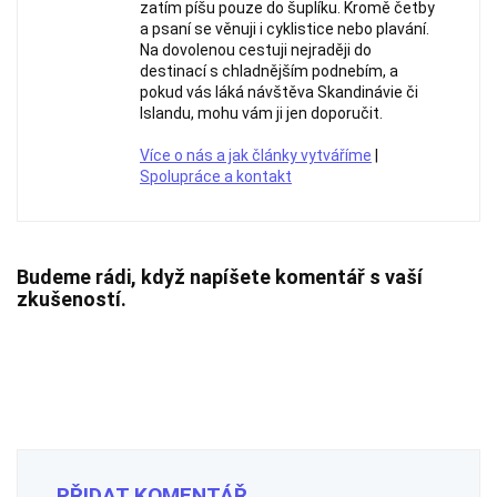
zatím píšu pouze do šuplíku. Kromě četby
a psaní se věnuji i cyklistice nebo plavání.
Na dovolenou cestuji nejraději do
destinací s chladnějším podnebím, a
pokud vás láká návštěva Skandinávie či
Islandu, mohu vám ji jen doporučit.
Více o nás a jak články vytváříme
|
Spolupráce a kontakt
Budeme rádi, když napíšete komentář s vaší
zkušeností.
PŘIDAT KOMENTÁŘ