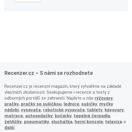
Recenzer.cz – S námi se rozhodnete
Recenzer.cz je recenzní magazín, který vytváříme na základě
vlastních zkušeností. Seskupujeme i recenze a testy z
odborných portálů ze zahraničí. Najdete u nás
rýžovary
,
pračky
,
pračky se sušičkou
,
lednice
,
sušičky
,
myčky
nádobí
,
vysavače
,
robotické vysavače
,
tablety
,
kávovary
,
matrace
,
autosedačky
,
kočárky
,
tepelná čerpadla
,
žehličky
,
pneumatiky
,
sluchátka
,
herní konzole
,
televize
a
další
.