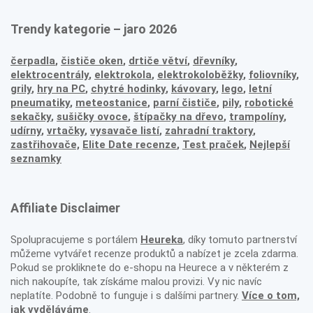
Trendy kategorie – jaro 2026
čerpadla
,
čističe oken
,
drtiče větví
,
dřevníky
,
elektrocentrály
,
elektrokola
,
elektrokoloběžky
,
foliovníky
,
grily
,
hry na PC
,
chytré hodinky
,
kávovary
,
lego
,
letní
pneumatiky
,
meteostanice
,
parní čističe
,
pily
,
robotické
sekačky
,
sušičky ovoce
,
štípačky na dřevo
,
trampolíny
,
udírny
,
vrtačky
,
vysavače listí
,
zahradní traktory
,
zastřihovače,
Elite Date recenze
,
Test praček
,
Nejlepší
seznamky
Affiliate Disclaimer
Spolupracujeme s portálem
Heureka
, díky tomuto partnerství
můžeme vytvářet recenze produktů a nabízet je zcela zdarma.
Pokud se prokliknete do e-shopu na Heurece a v některém z
nich nakoupíte, tak získáme malou provizi. Vy nic navíc
neplatíte. Podobně to funguje i s dalšími partnery.
Více o tom,
jak vyděláváme
.