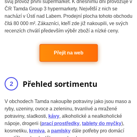
svůj provoz první supermarket. K dnešnímu dni provozuje v
ČR Tamda Group 3 hypermarkety. Největší z nich se
nachází v Ústí nad Labem. Prodejní plocha tohoto obchodu
čítá 80 000 m². Zákazníci, kteří zde již nakoupili, ve svých
recenzích chválí především výběr zboží a nízké ceny.
Přejít na web
Přehled sortimentu
V obchodech Tamda nakoupíte potraviny jako jsou maso a
ryby, uzeniny, ovoce a zeleninu, trvanlivé a mražené
potraviny, sladkosti,
kávy
, alkoholické a nealkoholické
nápoje, drogerii (
prací prostředky
,
tablety do myčky
),
kosmetiku,
krmiva
, a
pamlsky
dále potřeby pro domácí