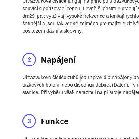
Ultrazvukové čističe fungují na principu ultrazvukovýc
souvisí s pořizovací cenou. Levnější přístroje pracují
dražší pak využívají vysoké frekvence a kmitají rychl
šetrnější a jsou tak vodné zejména pro majitele citli
poškození dásní a skloviny.
Napájení
Ultrazvukové čističe zubů jsou zpravidla napájeny bat
tužkových baterií, nebo disponují dobíjecí baterií. 
stanice. Při výběru však narazíte i na přístroje napáje
Funkce
Ultrazvukové čističe nabízí kromě možnosti měnit inten