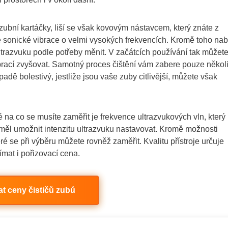
zubní kartáčky, liší se však kovovým nástavcem, který znáte z
iče sonické vibrace o velmi vysokých frekvencích. Kromě toho nab
ltrazvuku podle potřeby měnit. V začátcích používání tak můžet
vibrací zvyšovat. Samotný proces čištění vám zabere pouze někol
adě bolestivý, jestliže jsou vaše zuby citlivější, můžete však
é na co se musíte zaměřit je frekvence ultrazvukových vln, který
 měl umožnit intenzitu ultrazvuku nastavovat. Kromě možnosti
eré se při výběru můžete rovněž zaměřit. Kvalitu přístroje určuje
mat i pořizovací cena.
t ceny čističů zubů