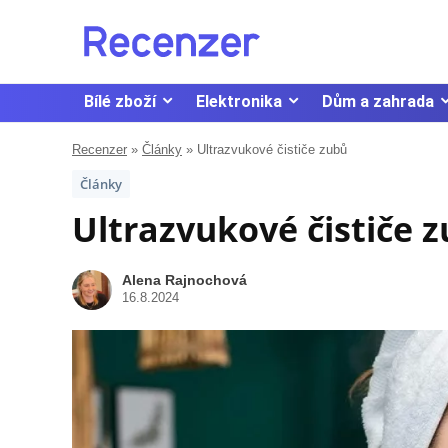
Bílé zboží
Elektronika
Dům a zahrada
Recenzer
»
Články
»
Ultrazvukové čističe zubů
Články
Ultrazvukové čističe 
Alena Rajnochová
16.8.2024