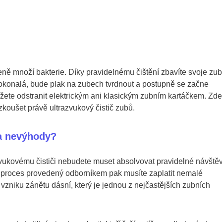
eně množí bakterie. Díky pravidelnému čištění zbavíte svoje zu
konalá, bude plak na zubech tvrdnout a postupně se začne
te odstranit elektrickým ani klasickým zubním kartáčkem. Zde
koušet právě ultrazvukový čistič zubů.
 a nevýhody?
zvukovému čističi nebudete muset absolvovat pravidelné návště
Za proces provedený odborníkem pak musíte zaplatit nemalé
 vzniku zánětu dásní, který je jednou z nejčastějších zubních