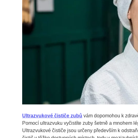
Ultrazvukové čističe zubů
vám dopomohou k zdravěj
Pomocí ultrazvuku vyčistíte zuby šetrně a mnohem 
Ultrazvukové čističe jsou určeny především k odstra
čistič v těžko dostupných místech, tedy v mezizubních 