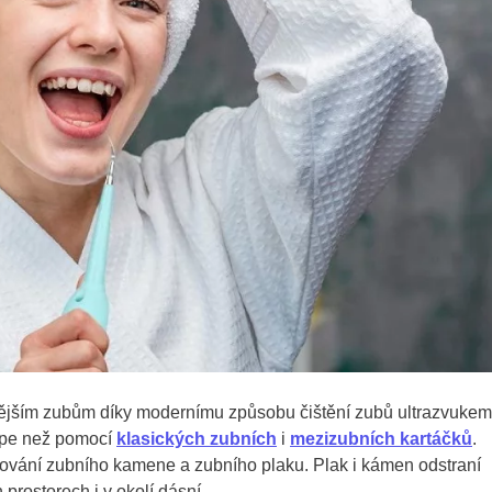
ším zubům díky modernímu způsobu čištění zubů ultrazvukem
lépe než pomocí
klasických zubních
i
mezizubních kartáčků
.
ňování zubního kamene a zubního plaku. Plak i kámen odstraní
prostorech i v okolí dásní.