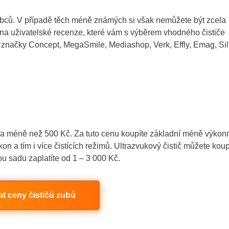
obců. V případě těch méně známých si však nemůžete být zcela
te na uživatelské recenze, které vám s výběrem vhodného čističe
 značky Concept, MegaSmile, Mediashop, Verk, Effly, Emag, Sil
 na méně než 500 Kč. Za tuto cenu koupíte základní méně výkon
kon a tím i více čistících režimů. Ultrazvukový čistič můžete koup
u sadu zaplatíte od 1 – 3 000 Kč.
t ceny čističů zubů