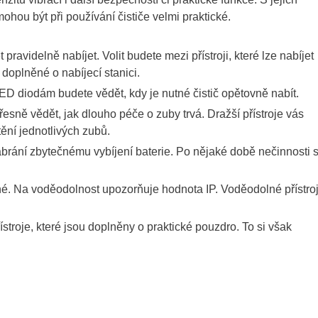
ohou být při používání čističe velmi praktické.
 pravidelně nabíjet. Volit budete mezi přístroji, které lze nabíjet
doplněné o nabíjecí stanici.
LED diodám budete vědět, kdy je nutné čistič opětovně nabít.
řesně vědět, jak dlouho péče o zuby trvá. Dražší přístroje vás
tění jednotlivých zubů.
abrání zbytečnému vybíjení baterie. Po nějaké době nečinnosti 
lné. Na voděodolnost upozorňuje hodnota IP. Voděodolné přístro
řístroje, které jsou doplněny o praktické pouzdro. To si však