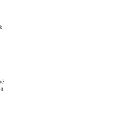
k
né
it