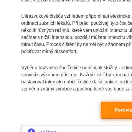
Ultrazvukové čističe vzhledem připomínají elektrické 
ordinací zubních lékařů. Při práci používají tyto čist
několik různých režimů, které vám umožní intenzitu u
začínat s nižší intenzitou, později můžete intenzitu 
minut času. Proces čištění by neměl být v žádném příp
pociťovat mírný diskomfort.
Výběr ultrazvukového čističe není nijak složitý. Jedin
souvisí s výkonem přístroje. Každý čistič by vám pak
nastavovat intenzitu nabízí čističe další funkce, na kt
zejména známý výrobce a pochopitelně vás bude zají
Porovna