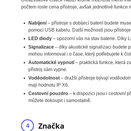
počtem roste cena přístroje, avšak jednotlivé funkce m
Nabíjení
– přístroje s dobíjecí baterií budete muset
pomocí USB kabelu. Další možností jsou přístroje 
LED diody
– upozorní vás na stav baterie. Díky 
Signalizace
– díky akustické signalizaci budete p
mohou informovat i o čase, který potřebujete k čis
Automatické vypnutí
– praktická funkce, která z
přístroj sám vypne.
Voděodolnost
– dražší přístroje bývají voděodo
mají hodnotu IP X6.
Cestovní pouzdro
– k dispozici jsou i cestovní p
můžete dokoupit i samostatně.
Značka