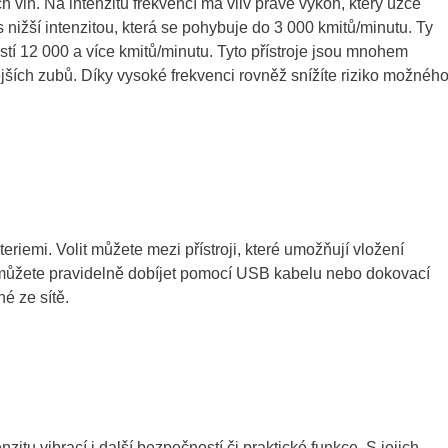
h vln. Na intenzitu frekvencí má vliv právě výkon, který úzce
 s nižší intenzitou, která se pohybuje do 3 000 kmitů/minutu. Ty
ostí 12 000 a více kmitů/minutu. Tyto přístroje jsou mnohem
vějších zubů. Díky vysoké frekvenci rovněž snížíte riziko možnéh
eriemi. Volit můžete mezi přístroji, které umožňují vložení
Ty můžete pravidelně dobíjet pomocí USB kabelu nebo dokovací
né ze sítě.
zitu vibrací i další bezpečností či praktické funkce. S jejich