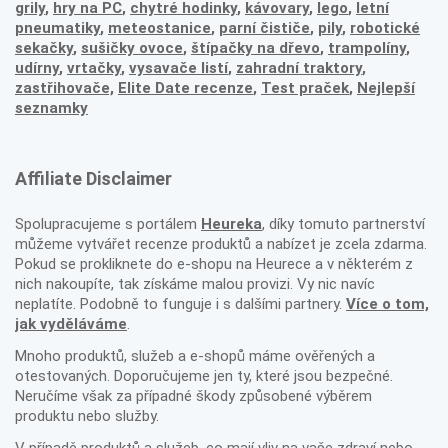
grily
,
hry na PC
,
chytré hodinky
,
kávovary
,
lego
,
letní
pneumatiky
,
meteostanice
,
parní čističe
,
pily
,
robotické
sekačky
,
sušičky ovoce
,
štípačky na dřevo
,
trampolíny
,
udírny
,
vrtačky
,
vysavače listí
,
zahradní traktory
,
zastřihovače,
Elite Date recenze
,
Test praček
,
Nejlepší
seznamky
Affiliate Disclaimer
Spolupracujeme s portálem
Heureka
, díky tomuto partnerství
můžeme vytvářet recenze produktů a nabízet je zcela zdarma.
Pokud se prokliknete do e-shopu na Heurece a v některém z
nich nakoupíte, tak získáme malou provizi. Vy nic navíc
neplatíte. Podobně to funguje i s dalšími partnery.
Více o tom,
jak vyděláváme
.
Mnoho produktů, služeb a e-shopů máme ověřených a
otestovaných. Doporučujeme jen ty, které jsou bezpečné.
Neručíme však za případné škody způsobené výběrem
produktu nebo služby.
V případě produktů a služeb, co mají vliv na vaše zdraví nebo