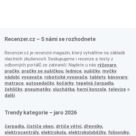
Recenzer.cz – S námi se rozhodnete
Recenzer.cz je recenzní magazín, který vytváříme na základě
vlastních zkušeností. Seskupujeme i recenze a testy z
odborných portálů ze zahraničí. Najdete u nás
rýžovary
,
pračky
,
pračky se sušičkou
,
lednice
,
sušičky
,
myčky
nádobí
,
vysavače
,
robotické vysavače
,
tablety
,
kávovary
,
matrace
,
autosedačky
,
kočárky
,
tepelná čerpadla
,
žehličky
,
pneumatiky
,
sluchátka
,
herní konzole
,
televize
a
další
.
Trendy kategorie – jaro 2026
čerpadla
,
čističe oken
,
drtiče větví
,
dřevníky
,
elektrocentrály
,
elektrokola
,
elektrokoloběžky
,
foliovníky
,