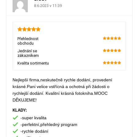
8.6.2023 v 11:39
5
Přehlednost
obchodu
100
Jednání se
zákazníkem
100
Kvalita sortimentu
100
Nejlepší firma,neskutečně rychle dodání, provedení
krásné.Pani velice vstřícná a ochotná při žádosti o
rychlejší dodání. Kvalitní krásná fotokniha.MOOC
DĚKUJEME!
KLADY:
-super kvalita
-perfektní,přehledný program
-rychle dodání