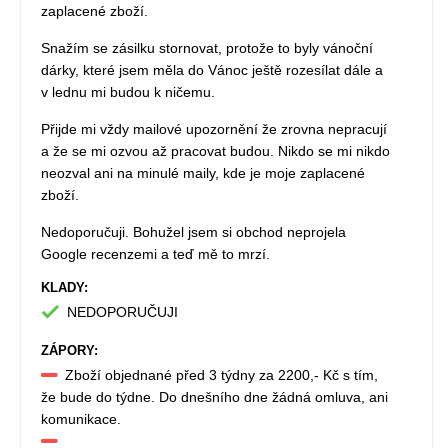
zaplacené zboží.
Snažím se zásilku stornovat, protože to byly vánoční
dárky, které jsem měla do Vánoc ještě rozesílat dále a
v lednu mi budou k ničemu.
Přijde mi vždy mailové upozornění že zrovna nepracují
a že se mi ozvou až pracovat budou. Nikdo se mi nikdo
neozval ani na minulé maily, kde je moje zaplacené
zboží.
Nedoporučuji. Bohužel jsem si obchod neprojela
Google recenzemi a teď mě to mrzí.
KLADY:
NEDOPORUČUJI
ZÁPORY:
Zboží objednané před 3 týdny za 2200,- Kč s tím,
že bude do týdne. Do dnešního dne žádná omluva, ani
komunikace.