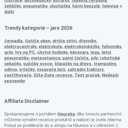
matrace
,
autosedačky
,
kočárky
,
tepelná čerpadla
,
žehličky
,
pneumatiky
,
sluchátka
,
herní konzole
,
televize
a
další
.
Trendy kategorie – jaro 2026
čerpadla
,
čističe oken
,
drtiče větví
,
dřevníky
,
elektrocentrály
,
elektrokola
,
elektrokoloběžky
,
foliovníky
,
grily
,
hry na PC
,
chytré hodinky
,
kávovary
,
lego
,
letní
pneumatiky
,
meteostanice
,
parní čističe
,
pily
,
robotické
sekačky
,
sušičky ovoce
,
štípačky na dřevo
,
trampolíny
,
udírny
,
vrtačky
,
vysavače listí
,
zahradní traktory
,
zastřihovače,
Elite Date recenze
,
Test praček
,
Nejlepší
seznamky
Affiliate Disclaimer
Spolupracujeme s portálem
Heureka
, díky tomuto partnerství
můžeme vytvářet recenze produktů a nabízet je zcela zdarma.
Pokud se prokliknete do e-shopu na Heurece a v některém z