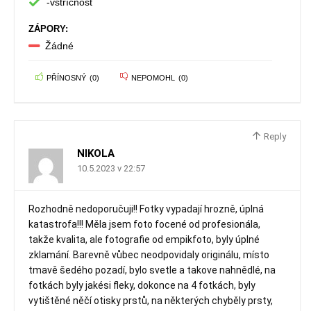
-vstřícnost
ZÁPORY:
Žádné
PŘÍNOSNÝ
(
0
)
NEPOMOHL
(
0
)
Reply
NIKOLA
10.5.2023 v 22:57
Rozhodně nedoporučuji!! Fotky vypadají hrozně, úplná
katastrofa!!! Měla jsem foto focené od profesionála,
takže kvalita, ale fotografie od empikfoto, byly úplné
zklamání. Barevně vůbec neodpovidaly originálu, místo
tmavě šedého pozadí, bylo svetle a takove nahnědlé, na
fotkách byly jakési fleky, dokonce na 4 fotkách, byly
vytištěné něčí otisky prstů, na některých chyběly prsty,