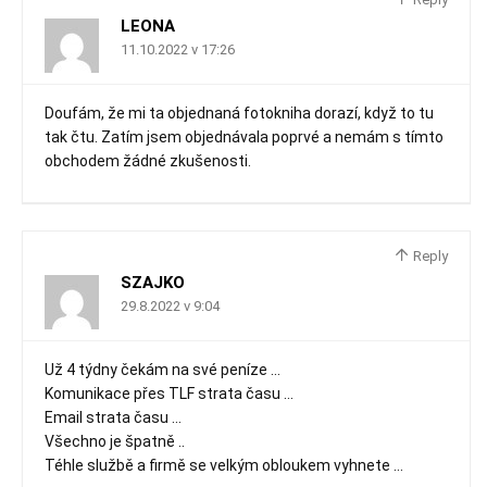
LEONA
11.10.2022 v 17:26
Doufám, že mi ta objednaná fotokniha dorazí, když to tu
tak čtu. Zatím jsem objednávala poprvé a nemám s tímto
obchodem žádné zkušenosti.
Reply
SZAJKO
29.8.2022 v 9:04
Už 4 týdny čekám na své peníze …
Komunikace přes TLF strata času …
Email strata času …
Všechno je špatně ..
Téhle službě a firmě se velkým obloukem vyhnete …