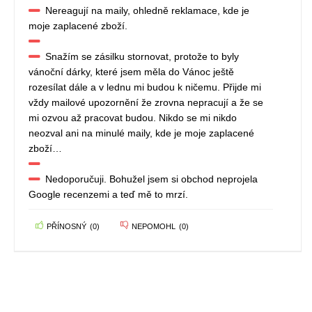
Nereagují na maily, ohledně reklamace, kde je
moje zaplacené zboží.
Snažím se zásilku stornovat, protože to byly
vánoční dárky, které jsem měla do Vánoc ještě
rozesílat dále a v lednu mi budou k ničemu. Přijde mi
vždy mailové upozornění že zrovna nepracují a že se
mi ozvou až pracovat budou. Nikdo se mi nikdo
neozval ani na minulé maily, kde je moje zaplacené
zboží…
Nedoporučuji. Bohužel jsem si obchod neprojela
Google recenzemi a teď mě to mrzí.
PŘÍNOSNÝ
(
0
)
NEPOMOHL
(
0
)