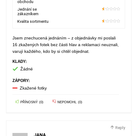
obchodu
10
Jednání se
zákazníkem
10
Kvalita sortimentu
10
Jsem znechucená jednáním – z objednávky mi poslali
16 zkažených fotek bez části hlav a reklamaci neuznali,
varují každého, kdo by si chtěl objednat.
KLADY:
Žádné
ZÁPORY:
Zkažené fotky
PŘÍNOSNÝ
(
0
)
NEPOMOHL
(
0
)
Reply
JANA