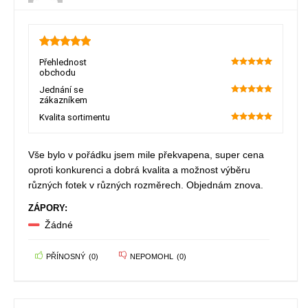
5
Přehlednost
obchodu
100
Jednání se
zákazníkem
100
Kvalita sortimentu
100
Vše bylo v pořádku jsem mile překvapena, super cena
oproti konkurenci a dobrá kvalita a možnost výběru
různých fotek v různých rozměrech. Objednám znova.
ZÁPORY:
Žádné
PŘÍNOSNÝ
(
0
)
NEPOMOHL
(
0
)