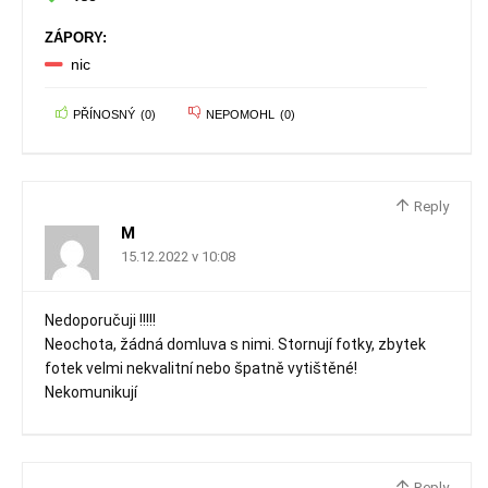
ZÁPORY:
nic
PŘÍNOSNÝ
(
0
)
NEPOMOHL
(
0
)
Reply
M
15.12.2022 v 10:08
Nedoporučuji !!!!!
Neochota, žádná domluva s nimi. Stornují fotky, zbytek
fotek velmi nekvalitní nebo špatně vytištěné!
Nekomunikují
Reply