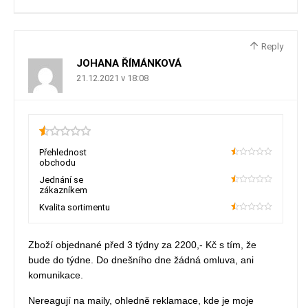
Reply
JOHANA ŘÍMÁNKOVÁ
21.12.2021 v 18:08
0.5
Přehlednost
obchodu
10
Jednání se
zákazníkem
10
Kvalita sortimentu
10
Zboží objednané před 3 týdny za 2200,- Kč s tím, že
bude do týdne. Do dnešního dne žádná omluva, ani
komunikace.
Nereagují na maily, ohledně reklamace, kde je moje