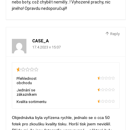
nebo boty, což chybět neměly…! Vyhozené prachy, nic
jiného! Opravdu nedoporučuji!!
Reply
CASE_A
17.4.2023 v 15:07
0.5
Přehlednost
obchodu
10
Jednání se
zákazníkem
10
Kvalita sortimentu
10
Objednávka byla vyřízena rychle, jednalo se o cca 50
fotek pro zkoušku kvality tisku. Horší tisk jsem neviděl.