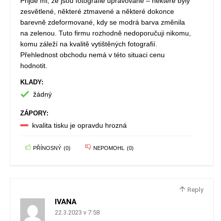
Přijde mi, že jsou fotografie upravované – některé byly
zesvětlené, některé ztmavené a některé dokonce
barevně zdeformované, kdy se modrá barva změnila
na zelenou. Tuto firmu rozhodně nedoporučuji nikomu,
komu záleží na kvalitě vytištěných fotografií.
Přehlednost obchodu nemá v této situaci cenu
hodnotit.
KLADY:
žádný
ZÁPORY:
kvalita tisku je opravdu hrozná
PŘÍNOSNÝ
(
0
)
NEPOMOHL
(
0
)
Reply
IVANA
22.3.2023 v 7:58