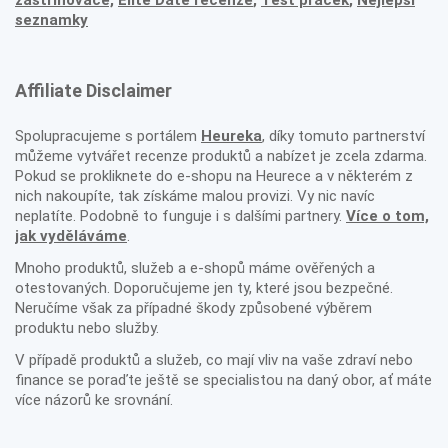
zastřihovače,
Elite Date recenze
,
Test praček
,
Nejlepší
seznamky
Affiliate Disclaimer
Spolupracujeme s portálem
Heureka
, díky tomuto partnerství
můžeme vytvářet recenze produktů a nabízet je zcela zdarma.
Pokud se prokliknete do e-shopu na Heurece a v některém z
nich nakoupíte, tak získáme malou provizi. Vy nic navíc
neplatíte. Podobně to funguje i s dalšími partnery.
Více o tom,
jak vyděláváme
.
Mnoho produktů, služeb a e-shopů máme ověřených a
otestovaných. Doporučujeme jen ty, které jsou bezpečné.
Neručíme však za případné škody způsobené výběrem
produktu nebo služby.
V případě produktů a služeb, co mají vliv na vaše zdraví nebo
finance se poraďte ještě se specialistou na daný obor, ať máte
více názorů ke srovnání.