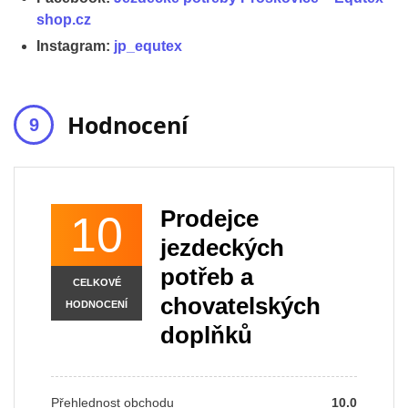
shop.cz
Instagram:
jp_equtex
Hodnocení
Prodejce
10
jezdeckých
potřeb a
CELKOVÉ
chovatelských
HODNOCENÍ
doplňků
Přehlednost obchodu
10.0