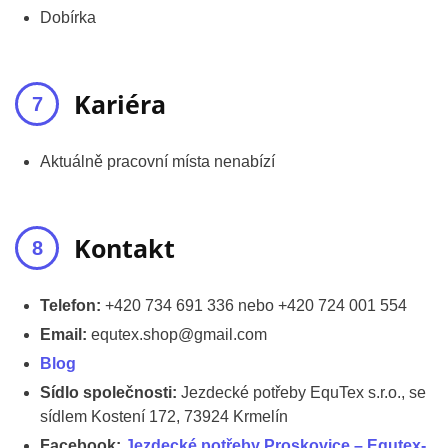
Dobírka
Kariéra
Aktuálně pracovní místa nenabízí
Kontakt
Telefon:
+420 734 691 336 nebo +420 724 001 554
Email:
equtex.shop@gmail.com
Blog
Sídlo společnosti:
Jezdecké potřeby EquTex s.r.o., se
sídlem Kostení 172, 73924 Krmelín
Facebook:
Jezdecké potřeby Proskovice – Equtex-