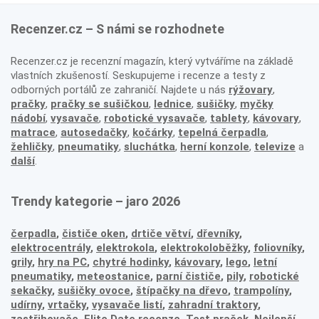
Recenzer.cz – S námi se rozhodnete
Recenzer.cz je recenzní magazín, který vytváříme na základě
vlastních zkušeností. Seskupujeme i recenze a testy z
odborných portálů ze zahraničí. Najdete u nás
rýžovary
,
pračky
,
pračky se sušičkou
,
lednice
,
sušičky
,
myčky
nádobí
,
vysavače
,
robotické vysavače
,
tablety
,
kávovary
,
matrace
,
autosedačky
,
kočárky
,
tepelná čerpadla
,
žehličky
,
pneumatiky
,
sluchátka
,
herní konzole
,
televize
a
další
.
Trendy kategorie – jaro 2026
čerpadla
,
čističe oken
,
drtiče větví
,
dřevníky
,
elektrocentrály
,
elektrokola
,
elektrokoloběžky
,
foliovníky
,
grily
,
hry na PC
,
chytré hodinky
,
kávovary
,
lego
,
letní
pneumatiky
,
meteostanice
,
parní čističe
,
pily
,
robotické
sekačky
,
sušičky ovoce
,
štípačky na dřevo
,
trampolíny
,
udírny
,
vrtačky
,
vysavače listí
,
zahradní traktory
,