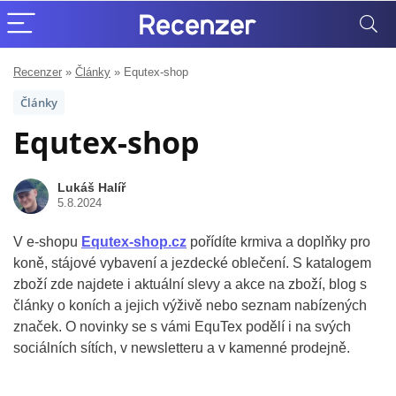
Recenzer
»
Články
»
Equtex-shop
Články
Equtex-shop
Lukáš Halíř
5.8.2024
V e-shopu
Equtex-shop.cz
pořídíte krmiva a doplňky pro
koně, stájové vybavení a jezdecké oblečení. S katalogem
zboží zde najdete i aktuální slevy a akce na zboží, blog s
články o koních a jejich výživě nebo seznam nabízených
značek. O novinky se s vámi EquTex podělí i na svých
sociálních sítích, v newsletteru a v kamenné prodejně.