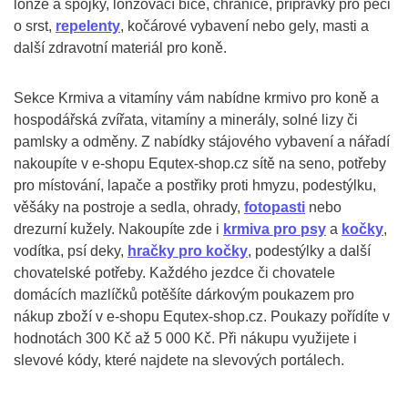
lonže a spojky, lonžovací biče, chrániče, přípravky pro péči
o srst,
repelenty
, kočárové vybavení nebo gely, masti a
další zdravotní materiál pro koně.
Sekce Krmiva a vitamíny vám nabídne krmivo pro koně a
hospodářská zvířata, vitamíny a minerály, solné lizy či
pamlsky a odměny. Z nabídky stájového vybavení a nářadí
nakoupíte v e-shopu Equtex-shop.cz sítě na seno, potřeby
pro místování, lapače a postřiky proti hmyzu, podestýlku,
věšáky na postroje a sedla, ohrady,
fotopasti
nebo
drezurní kužely. Nakoupíte zde i
krmiva pro psy
a
kočky
,
vodítka, psí deky,
hračky pro kočky
, podestýlky a další
chovatelské potřeby. Každého jezdce či chovatele
domácích mazlíčků potěšíte dárkovým poukazem pro
nákup zboží v e-shopu Equtex-shop.cz. Poukazy pořídíte v
hodnotách 300 Kč až 5 000 Kč. Při nákupu využijete i
slevové kódy, které najdete na slevových portálech.