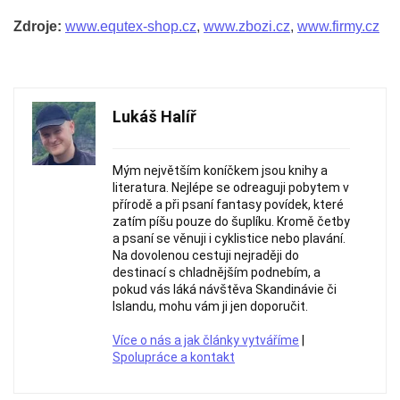
Zdroje:
www.equtex-shop.cz
,
www.zbozi.cz
,
www.firmy.cz
Lukáš Halíř
Mým největším koníčkem jsou knihy a
literatura. Nejlépe se odreaguji pobytem v
přírodě a při psaní fantasy povídek, které
zatím píšu pouze do šuplíku. Kromě četby
a psaní se věnuji i cyklistice nebo plavání.
Na dovolenou cestuji nejraději do
destinací s chladnějším podnebím, a
pokud vás láká návštěva Skandinávie či
Islandu, mohu vám ji jen doporučit.
Více o nás a jak články vytváříme
|
Spolupráce a kontakt