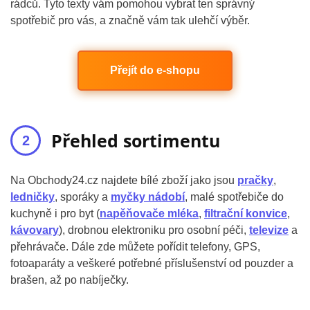
rádců. Tyto texty vám pomohou vybrat ten správný
spotřebič pro vás, a značně vám tak ulehčí výběr.
Přejít do e-shopu
Přehled sortimentu
Na Obchody24.cz najdete bílé zboží jako jsou
pračky
,
ledničky
, sporáky a
myčky nádobí
, malé spotřebiče do
kuchyně i pro byt (
napěňovače mléka
,
filtrační konvice
,
kávovary
), drobnou elektroniku pro osobní péči,
televize
a
přehrávače. Dále zde můžete pořídit telefony, GPS,
fotoaparáty a veškeré potřebné příslušenství od pouzder a
brašen, až po nabíječky.