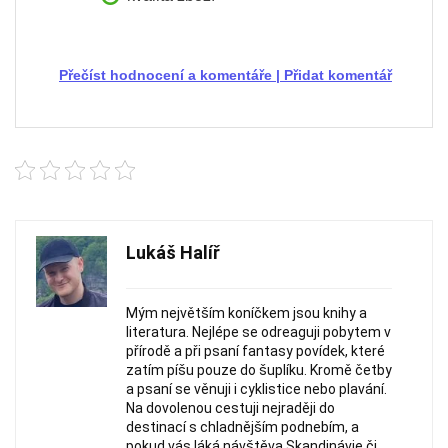
Přečíst hodnocení a komentáře
|
Přidat komentář
Lukáš Halíř
Mým největším koníčkem jsou knihy a
literatura. Nejlépe se odreaguji pobytem v
přírodě a při psaní fantasy povídek, které
zatím píšu pouze do šuplíku. Kromě četby
a psaní se věnuji i cyklistice nebo plavání.
Na dovolenou cestuji nejraději do
destinací s chladnějším podnebím, a
pokud vás láká návštěva Skandinávie či