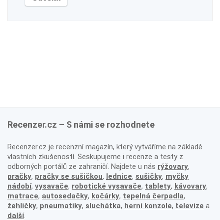
Recenzer.cz – S námi se rozhodnete
Recenzer.cz je recenzní magazín, který vytváříme na základě
vlastních zkušeností. Seskupujeme i recenze a testy z
odborných portálů ze zahraničí. Najdete u nás
rýžovary
,
pračky
,
pračky se sušičkou
,
lednice
,
sušičky
,
myčky
nádobí
,
vysavače
,
robotické vysavače
,
tablety
,
kávovary
,
matrace
,
autosedačky
,
kočárky
,
tepelná čerpadla
,
žehličky
,
pneumatiky
,
sluchátka
,
herní konzole
,
televize
a
další
.