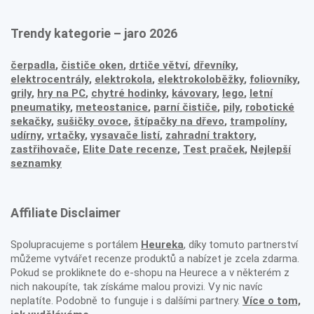
Trendy kategorie – jaro 2026
čerpadla
,
čističe oken
,
drtiče větví
,
dřevníky
,
elektrocentrály
,
elektrokola
,
elektrokoloběžky
,
foliovníky
,
grily
,
hry na PC
,
chytré hodinky
,
kávovary
,
lego
,
letní
pneumatiky
,
meteostanice
,
parní čističe
,
pily
,
robotické
sekačky
,
sušičky ovoce
,
štípačky na dřevo
,
trampolíny
,
udírny
,
vrtačky
,
vysavače listí
,
zahradní traktory
,
zastřihovače,
Elite Date recenze
,
Test praček
,
Nejlepší
seznamky
Affiliate Disclaimer
Spolupracujeme s portálem
Heureka
, díky tomuto partnerství
můžeme vytvářet recenze produktů a nabízet je zcela zdarma.
Pokud se prokliknete do e-shopu na Heurece a v některém z
nich nakoupíte, tak získáme malou provizi. Vy nic navíc
neplatíte. Podobně to funguje i s dalšími partnery.
Více o tom,